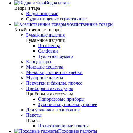
Ведра и тара
Ведра и тара
Ведра пищевые
Судки пищевые герметичные
Хозяйственные товары
Хозяйственные товары
Бумажные изделия
Бумажные изделия
Полотенца
Салфетки
Туалетная бумага
Канцтовары
Моющие средства
Мочалки, тряпки и скребки
Мусорные пакеты
Перчатки и бахилы, прочее
Приборы и аксессуары
Приборы и аксессуары
Одноразовые приборы
Зубочистки, шпажки, прочее
Для упаковки и запекания
Пакеты
Пакеты
Полиэтиленовые пакеты
Походные гаджеты