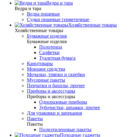
Ведра и тара
Ведра и тара
Ведра пищевые
Судки пищевые герметичные
Хозяйственные товары
Хозяйственные товары
Бумажные изделия
Бумажные изделия
Полотенца
Салфетки
Туалетная бумага
Канцтовары
Моющие средства
Мочалки, тряпки и скребки
Мусорные пакеты
Перчатки и бахилы, прочее
Приборы и аксессуары
Приборы и аксессуары
Одноразовые приборы
Зубочистки, шпажки, прочее
Для упаковки и запекания
Пакеты
Пакеты
Полиэтиленовые пакеты
Походные гаджеты