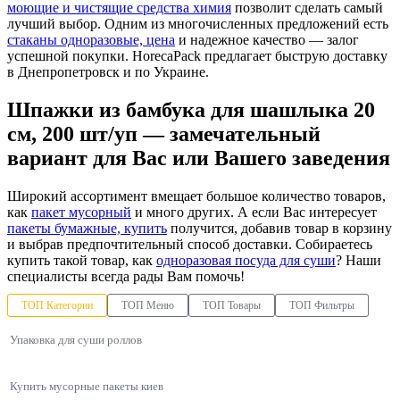
моющие и чистящие средства химия
позволит сделать самый
лучший выбор. Одним из многочисленных предложений есть
стаканы одноразовые, цена
и надежное качество — залог
успешной покупки. HorecaPack предлагает быструю доставку
в Днепропетровск и по Украине.
Шпажки из бамбука для шашлыка 20
см, 200 шт/уп — замечательный
вариант для Вас или Вашего заведения
Широкий ассортимент вмещает большое количество товаров,
как
пакет мусорный
и много других. А если Вас интересует
пакеты бумажные, купить
получится, добавив товар в корзину
и выбрав предпочтительный способ доставки. Собираетесь
купить такой товар, как
одноразовая посуда для суши
? Наши
специалисты всегда рады Вам помочь!
ТОП Категории
ТОП Меню
ТОП Товары
ТОП Фильтры
Упаковка для суши роллов
Купить мусорные пакеты киев