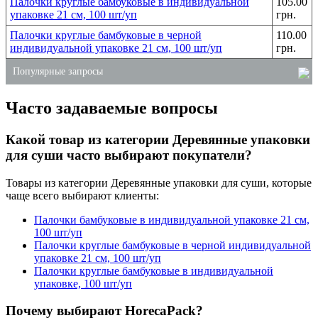
Палочки круглые бамбуковые в индивидуальной
105.00
упаковке 21 см, 100 шт/уп
грн.
Палочки круглые бамбуковые в черной
110.00
индивидуальной упаковке 21 см, 100 шт/уп
грн.
Популярные запросы
Часто задаваемые вопросы
средство для стекол 5л
жидкое мыло 5 литров
Какой товар из категории Деревянные упаковки
купить стакан одноразовый
для суши часто выбирают покупатели?
коробка для китайской еды
Товары из категории Деревянные упаковки для суши, которые
коробки для лапши вок купить
чаще всего выбирают клиенты:
салфетки столовые бумажные
Палочки бамбуковые в индивидуальной упаковке 21 см,
100 шт/уп
Палочки круглые бамбуковые в черной индивидуальной
упаковке 21 см, 100 шт/уп
Палочки круглые бамбуковые в индивидуальной
упаковке, 100 шт/уп
Почему выбирают HorecaPack?