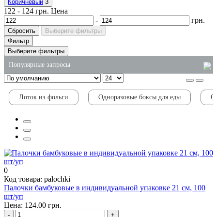
Коричневый
3
122
-
124
грн.
Цена
-
грн.
Сбросить
Выберите фильтры
Фильтр
Выберите фильтры
Популярные запросы
средство для стекол 5л
Лоток из фольги
Одноразовые боксы для еды
О
жидкое мыло 5 литров
купить стакан одноразовый
коробка для китайской еды
коробки для лапши вок купить
салфетки столовые бумажные
0
Код товара: palochki
Палочки бамбуковые в индивидуальной упаковке 21 см, 100
шт/уп
Цена: 124.00 грн.
-
+