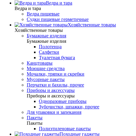
Ведра и тара
Ведра и тара
Ведра пищевые
Судки пищевые герметичные
Хозяйственные товары
Хозяйственные товары
Бумажные изделия
Бумажные изделия
Полотенца
Салфетки
Туалетная бумага
Канцтовары
Моющие средства
Мочалки, тряпки и скребки
Мусорные пакеты
Перчатки и бахилы, прочее
Приборы и аксессуары
Приборы и аксессуары
Одноразовые приборы
Зубочистки, шпажки, прочее
Для упаковки и запекания
Пакеты
Пакеты
Полиэтиленовые пакеты
Походные гаджеты