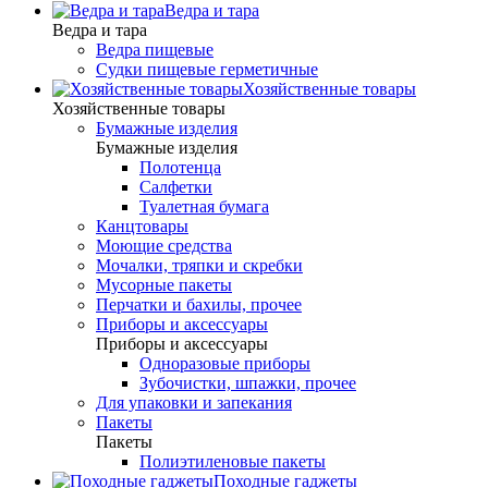
Ведра и тара
Ведра и тара
Ведра пищевые
Судки пищевые герметичные
Хозяйственные товары
Хозяйственные товары
Бумажные изделия
Бумажные изделия
Полотенца
Салфетки
Туалетная бумага
Канцтовары
Моющие средства
Мочалки, тряпки и скребки
Мусорные пакеты
Перчатки и бахилы, прочее
Приборы и аксессуары
Приборы и аксессуары
Одноразовые приборы
Зубочистки, шпажки, прочее
Для упаковки и запекания
Пакеты
Пакеты
Полиэтиленовые пакеты
Походные гаджеты