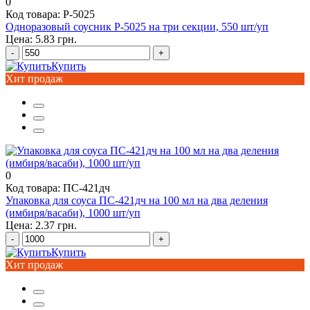
0
Код товара: Р-5025
Одноразовый соусник Р-5025 на три секции, 550 шт/уп
Цена: 5.83 грн.
-
+
Купить
Хит продаж
0
Код товара: ПС-421дч
Упаковка для соуса ПС-421дч на 100 мл на два деления
(имбиря/васаби), 1000 шт/уп
Цена: 2.37 грн.
-
+
Купить
Хит продаж