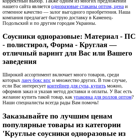
корректный выбор. Также одним из многих предложений
нашего сайта является
одноразовые стаканы оптом, цена
и
отменное качество — залог выгодного приобретения. Наша
компания предлагает быструю доставку в Каменец-
Подольский и по другим городам Украины.
Соусники одноразовые: Материал - ПС
- полистирол, Форма - Круглая —
отличный варинт для Вас или Вашего
заведения
Широкий ассортимент включает много товаров, среди
которых
ланч бокс впс
и множество других. В том случае,
если Вас интересует
контейнер для супа, купить
можно,
оформив заказ и указав метод доставки и оплаты. У Вас есть
желание купить такой товар, как
упаковка для роллов оптом
?
Наши специалисты всегда рады Вам помочь!
Заказывайте по лучшим ценам
популярные товары из категории
'Круглые соусники одноразовые из