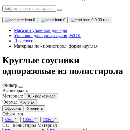
0
0
0
0.00 грн.
Магазин упаковок для еды
Упаковка для суши, соусов, WOK
Для соусов
Материал пс - полистирол. форма круглая
Круглые соусники
одноразовые из полистирола
Фильтр
Вы выбрали:
Материал:
ПС - полистирол
Форма:
Круглая
Сбросить
Уточнить
Объем, мл
50мл
1
100мл
1
230мл
1
ПС - полистирол
Материал