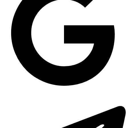
Крафтовые черные салатницы бумажные
Моющее средство Domestos гель для санузла
Профессиональные средства для уборки для стекл/зеркал
Упаковка для суши SL332 с черным дном, 600 шт/уп
Прозрачные соусники одноразовые из полистирола
Одноразовая упаковка ланч-бокс HP-10 черный (240х155х70), 250 шт/
уп
Ведро пищевое пластиковое белое 21 л