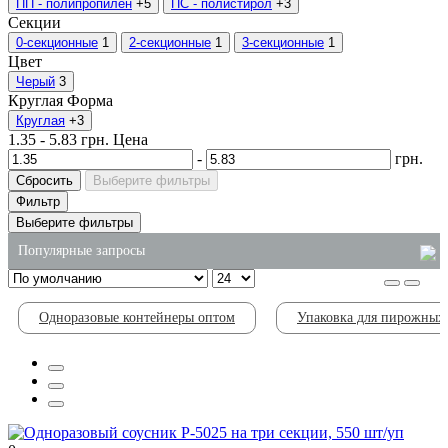
ПП - полипропилен
+5
ПС - полистирол
+3
Секции
0-секционные
1
2-секционные
1
3-секционные
1
Цвет
Черый
3
Круглая
Форма
Круглая
+3
1.35
-
5.83
грн.
Цена
-
грн.
Сбросить
Выберите фильтры
Фильтр
Выберите фильтры
Популярные запросы
мыло жидкое 5л
Одноразовые контейнеры оптом
Упаковка для пирожных
пакеты для мусора цена
коробочки для лапши вок
хозяйственные товары оптом купить
пищевые ведра с крышкой купить
лоток для ягоды