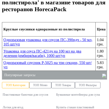
полистирола' в магазине товаров для
ресторанов HorecaPack
Круглые соусники одноразовые из полистирола
Цена
Одноразовая упаковка для соусов ПС-390ндч - 50 мл,
1.04
105 шт/уп
грн.
Упаковка для соуса ПС-421дч на 100 мл на два
1.80
деления (имбиря/васаби), 1000 шт/уп
грн.
Одноразовый соусник Р-5025 на три секции, 550 шт/
5.83
уп
грн.
Популярные запросы
ТОП Категории
ТОП Меню
ТОП Товары
ТОП Фильтры
мыло жидкое 5л
Пластиковые баночки для соусов
пакеты для мусора цена
Бумажные контейнеры для супа
коробочки для лапши вок
Лотки для ягод
Купить стакан пластиковый
хозяйственные товары оптом купить