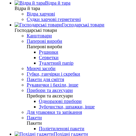
Відра й тара
Відра й тара
Відра харчові
Судки харчові герметичні
Господарські товари
Господарські товари
Канцтовари
Паперові вироби
Паперові вироби
Рушники
Серветки
Туалетний папір
Миючі засоби
Губки, ганчірки і скребки
Пакети для сміття
Рукавички і бахіли, інше
Прибори та аксесуари
Прибори та аксесуари
Одноразові прибори
Зубочистки, шпажки, інше
Для упаковки та запікання
Пакети
Пакети
Поліетиленові пакети
Похідні гаджети