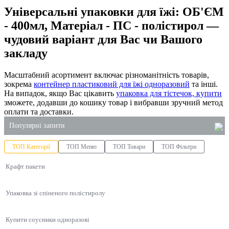
Універсальні упаковки для їжі: ОБ'ЄМ
- 400мл, Матеріал - ПС - полістирол —
чудовий варіант для Вас чи Вашого
закладу
Масштабний асортимент включає різноманітність товарів,
зокрема
контейнер пластиковий для їжі одноразовий
та інші.
На випадок, якщо Вас цікавить
упаковка для тістечок, купити
зможете, додавши до кошику товар і вибравши зручний метод
оплати та доставки.
Популярні запити
ТОП Категорії
ТОП Меню
ТОП Товари
ТОП Фільтри
чистячий засіб для туалету
Крафт пакети
контейнери з алюмінієвої фольги
пакети поліетиленові купити київ
Упаковка зі спіненого полістиролу
контейнер одноразовий купити
мило рідке 5 літрів купити
Купити соусники одноразові
паперові пакети оптом одеса