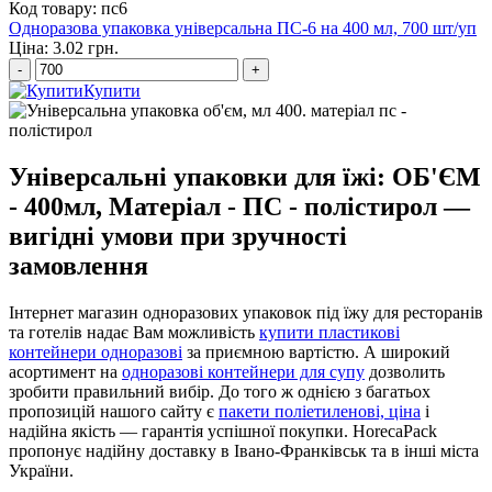
Код товару: пс6
Одноразова упаковка універсальна ПС-6 на 400 мл, 700 шт/уп
Ціна: 3.02 грн.
-
+
Купити
Універсальні упаковки для їжі: ОБ'ЄМ
- 400мл, Матеріал - ПС - полістирол —
вигідні умови при зручності
замовлення
Інтернет магазин одноразових упаковок під їжу для ресторанів
та готелів надає Вам можливість
купити пластикові
контейнери одноразові
за приємною вартістю. А широкий
асортимент на
одноразові контейнери для супу
дозволить
зробити правильний вибір. До того ж однією з багатьох
пропозицій нашого сайту є
пакети поліетиленові, ціна
і
надійна якість — гарантія успішної покупки. HorecaPack
пропонує надійну доставку в Івано-Франківськ та в інші міста
України.