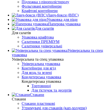
Підложка з пінополістиролу
Фольговані контейнери
Крафтові контейнери
Ланч-бокси (ВПС)
Упаковка для піци
Паперова упаковка
Для салатів
Для салатів
Упаковка крафтова
Салатники ПРЕМІУМ
Салатники універсальні
Універсальна та спец
упаковка
Універсальна та спец упаковка
Універсальна упаковка
Контейнери для ягід
Для яєць та зелені
Кондитерська упаковка
Кондитерська упаковка
Тортовниці
Для тістечок та десертів
Стакани
Стакани
Стакани пластикові
Утримувачі для стаканів (кап-холдери)