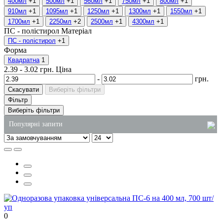
400мл
+1
500мл
+1
560мл
+1
750мл
+1
800мл
+1
910мл
+1
1095мл
+1
1250мл
+1
1300мл
+1
1550мл
+1
1700мл
+1
2250мл
+2
2500мл
+1
4300мл
+1
ПС - полістирол
Матеріал
ПС - полістирол
+1
Форма
Квадратна
1
2.39
-
3.02
грн.
Ціна
-
грн.
Скасувати
Виберіть фільтри
Фільтр
Виберіть фільтри
Популярні запити
чистячий засіб для туалету
контейнери з алюмінієвої фольги
пакети поліетиленові купити київ
контейнер одноразовий купити
мило рідке 5 літрів купити
0
паперові пакети оптом одеса