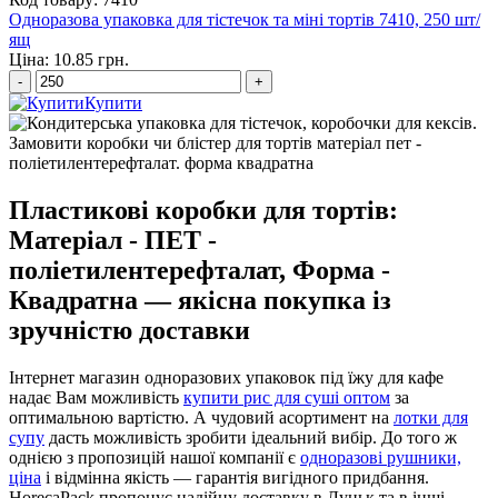
Одноразова упаковка для тістечок та міні тортів 7410, 250 шт/
ящ
Ціна: 10.85 грн.
-
+
Купити
Пластикові коробки для тортів:
Матеріал - ПЕТ -
поліетилентерефталат, Форма -
Квадратна — якісна покупка із
зручністю доставки
Інтернет магазин одноразових упаковок під їжу для кафе
надає Вам можливість
купити рис для суші оптом
за
оптимальною вартістю. А чудовий асортимент на
лотки для
супу
дасть можливість зробити ідеальний вибір. До того ж
однією з пропозицій нашої компанії є
одноразові рушники,
ціна
і відмінна якість — гарантія вигідного придбання.
HorecaPack пропонує надійну доставку в Луцьк та в інші