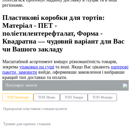
регіонами.
Пластикові коробки для тортів:
Матеріал - ПЕТ -
поліетилентерефталат, Форма -
Квадратна — чудовий варіант для Вас
чи Вашого закладу
Масштабний асортимент вміщує різноманітність товарів,
зокрема
упаковки на суші
та інші. Якщо Вас цікавить
паперові
пакети, замовити
вийде, оформивши замовлення і вибравши
кращий тип доставки та оплати.
Популярні запити
ТОП Категорії
ТОП Меню
ТОП Товари
ТОП Фільтри
одноразові контейнери для їжі
Одноразові пластикові стакани купити
упаковка для гарячого
одноразова упаковка суші
Тримач для гарячих стаканів
одноразові стакани купити