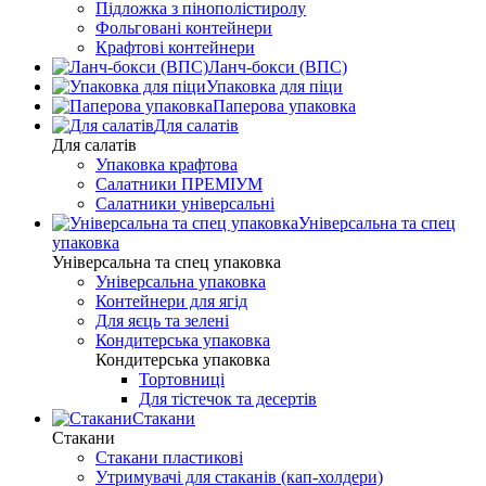
Підложка з пінополістиролу
Фольговані контейнери
Крафтові контейнери
Ланч-бокси (ВПС)
Упаковка для піци
Паперова упаковка
Для салатів
Для салатів
Упаковка крафтова
Салатники ПРЕМІУМ
Салатники універсальні
Універсальна та спец
упаковка
Універсальна та спец упаковка
Універсальна упаковка
Контейнери для ягід
Для яєць та зелені
Кондитерська упаковка
Кондитерська упаковка
Тортовниці
Для тістечок та десертів
Стакани
Стакани
Стакани пластикові
Утримувачі для стаканів (кап-холдери)