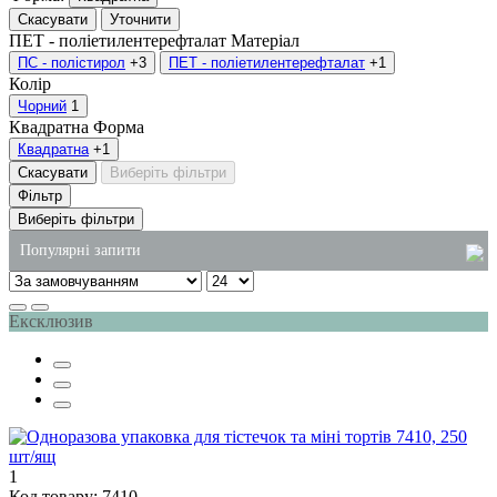
Скасувати
Уточнити
ПЕТ - поліетилентерефталат
Матеріал
ПС - полістирол
+3
ПЕТ - поліетилентерефталат
+1
Колір
Чорний
1
Квадратна
Форма
Квадратна
+1
Скасувати
Виберіть фільтри
Фільтр
Виберіть фільтри
Популярні запити
одноразові контейнери для їжі
Ексклюзив
упаковка для гарячого
одноразова упаковка суші
одноразові стакани купити
туалетний папір в україні
пластикове харчове відро
1
Код товару: 7410