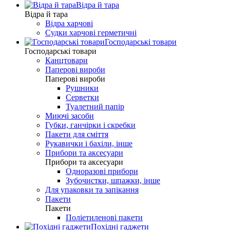
Відра й тара
Відра й тара
Відра харчові
Судки харчові герметичні
Господарські товари
Господарські товари
Канцтовари
Паперові вироби
Паперові вироби
Рушники
Серветки
Туалетний папір
Миючі засоби
Губки, ганчірки і скребки
Пакети для сміття
Рукавички і бахіли, інше
Прибори та аксесуари
Прибори та аксесуари
Одноразові прибори
Зубочистки, шпажки, інше
Для упаковки та запікання
Пакети
Пакети
Поліетиленові пакети
Похідні гаджети