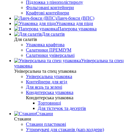
Підложка з пінополістиролу
Фольговані контейнери
Крафтові контейнери
Ланч-бокси (ВПС)
Упаковка для піци
Паперова упаковка
Для салатів
Для салатів
Упаковка крафтова
Салатники ПРЕМІУМ
Салатники універсальні
Універсальна та спец
упаковка
Універсальна та спец упаковка
Універсальна упаковка
Контейнери для ягід
Для яєць та зелені
Кондитерська упаковка
Кондитерська упаковка
Тортовниці
Для тістечок та десертів
Стакани
Стакани
Стакани пластикові
Утримувачі для стаканів (кап-холдери)