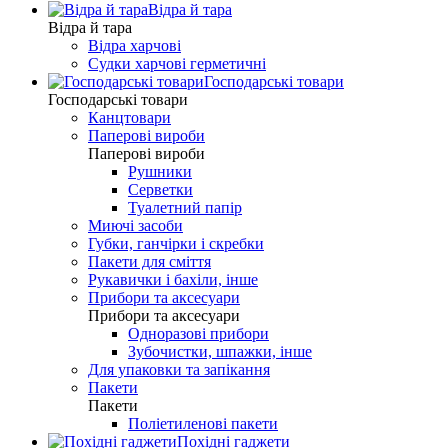
Відра й тара
Відра й тара
Відра харчові
Судки харчові герметичні
Господарські товари
Господарські товари
Канцтовари
Паперові вироби
Паперові вироби
Рушники
Серветки
Туалетний папір
Миючі засоби
Губки, ганчірки і скребки
Пакети для сміття
Рукавички і бахіли, інше
Прибори та аксесуари
Прибори та аксесуари
Одноразові прибори
Зубочистки, шпажки, інше
Для упаковки та запікання
Пакети
Пакети
Поліетиленові пакети
Похідні гаджети