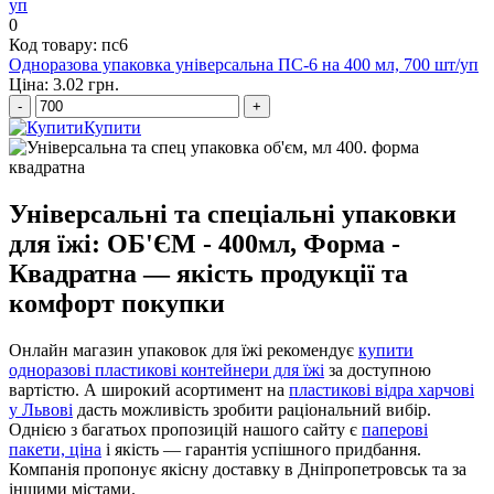
0
Код товару: пс6
Одноразова упаковка універсальна ПС-6 на 400 мл, 700 шт/уп
Ціна: 3.02 грн.
-
+
Купити
Універсальні та спеціальні упаковки
для їжі: ОБ'ЄМ - 400мл, Форма -
Квадратна — якість продукції та
комфорт покупки
Онлайн магазин упаковок для їжі рекомендує
купити
одноразові пластикові контейнери для їжі
за доступною
вартістю. А широкий асортимент на
пластикові відра харчові
у Львові
дасть можливість зробити раціональний вибір.
Однією з багатьох пропозицій нашого сайту є
паперові
пакети, ціна
і якість — гарантія успішного придбання.
Компанія пропонує якісну доставку в Дніпропетровськ та за
іншими містами.