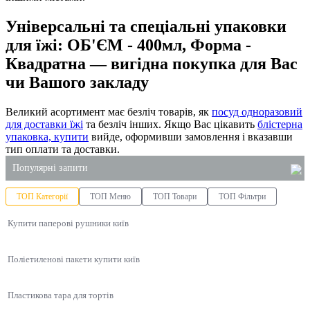
Універсальні та спеціальні упаковки
для їжі: ОБ'ЄМ - 400мл, Форма -
Квадратна — вигідна покупка для Вас
чи Вашого закладу
Великий асортимент має безліч товарів, як
посуд одноразовий
для доставки їжі
та безліч інших. Якщо Вас цікавить
блістерна
упаковка, купити
вийде, оформивши замовлення і вказавши
тип оплати та доставки.
Популярні запити
ТОП Категорії
ТОП Меню
ТОП Товари
ТОП Фільтри
крафт пакети з ручками
Купити паперові рушники київ
засіб для миття скла 5л
коробки для китайської локшини
Поліетиленові пакети купити київ
паперові рушники замовити
холдер для стаканів
Пластикова тара для тортів
замовлення миючих засобів