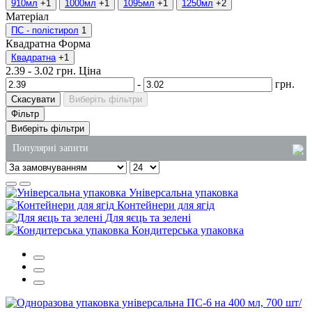
910мл
+1
1000мл
+1
1095мл
+1
1250мл
+2
Матеріал
ПС - полістирол
1
Квадратна
Форма
Квадратна
+1
2.39
-
3.02
грн.
Ціна
-
грн.
Скасувати
Виберіть фільтри
Фільтр
Виберіть фільтри
Популярні запити
крафт пакети з ручками
Універсальна упаковка
засіб для миття скла 5л
Контейнери для ягід
Для яєць та зелені
коробки для китайської локшини
Кондитерська упаковка
паперові рушники замовити
холдер для стаканів
замовлення миючих засобів