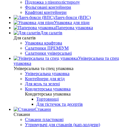
Підложка з пінополістиролу
Фольговані контейнери
Крафтові контейнери
Ланч-бокси (ВПС)
Упаковка для піци
Паперова упаковка
Для салатів
Для салатів
Упаковка крафтова
Салатники ПРЕМІУМ
Салатники універсальні
Універсальна та спец
упаковка
Універсальна та спец упаковка
Універсальна упаковка
Контейнери для ягід
Для яєць та зелені
Кондитерська упаковка
Кондитерська упаковка
Тортовниці
Для тістечок та десертів
Стакани
Стакани
Стакани пластикові
Утримувачі для стаканів (кап-холдери)