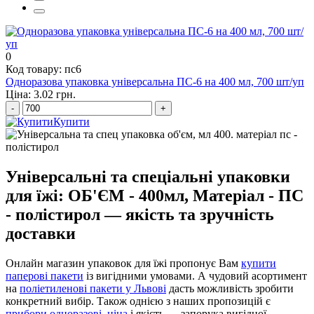
суші коробка
0
Код товару: пс6
Одноразова упаковка універсальна ПС-6 на 400 мл, 700 шт/уп
Ціна: 3.02 грн.
-
+
Купити
Універсальні та спеціальні упаковки
для їжі: ОБ'ЄМ - 400мл, Матеріал - ПС
- полістирол — якість та зручність
доставки
Онлайн магазин упаковок для їжі пропонує Вам
купити
паперові пакети
із вигідними умовами. А чудовий асортимент
на
поліетиленові пакети у Львові
дасть можливість зробити
конкретний вибір. Також однією з наших пропозицій є
прибори одноразові, ціна
і якість — запорука вигідної