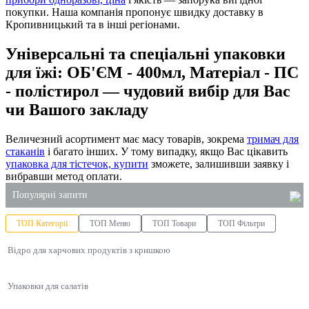
покупки. Наша компанія пропонує швидку доставку в
Кропивницький та в інші регіонами.
Універсальні та спеціальні упаковки
для їжі: ОБ'ЄМ - 400мл, Матеріал - ПС
- полістирол — чудовий вибір для Вас
чи Вашого закладу
Величезний асортимент має масу товарів, зокрема
тримач для
стаканів
і багато інших. У тому випадку, якщо Вас цікавить
упаковка для тістечок, купити
зможете, залишивши заявку і
вибравши метод оплати.
Популярні запити
ТОП Категорії
ТОП Меню
ТОП Товари
ТОП Фільтри
пластикові одноразові контейнери для їжі
Відро для харчових продуктів з кришкою
одноразові пластикові відра
контейнери зі спіненого полістиролу
Упаковки для салатів
пакет поліетиленовий
товари господарські оптом