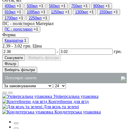
Об'єм, мл
400мл
+1
500мл
+1
560мл
+1
750мл
+1
800мл
+1
910мл
+1
1095мл
+1
1250мл
+1
1300мл
+1
1550мл
+1
1700мл
+1
2250мл
+1
ПС - полістирол
Матеріал
ПС - полістирол
+1
Форма
Квадратна
1
2.39
-
3.02
грн.
Ціна
-
грн.
Скасувати
Виберіть фільтри
Фільтр
Виберіть фільтри
Популярні запити
пластикові одноразові контейнери для їжі
Універсальна упаковка
одноразові пластикові відра
Контейнери для ягід
Для яєць та зелені
контейнери зі спіненого полістиролу
Кондитерська упаковка
пакет поліетиленовий
товари господарські оптом