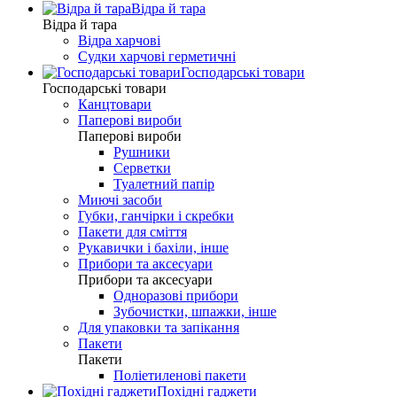
Відра й тара
Відра й тара
Відра харчові
Судки харчові герметичні
Господарські товари
Господарські товари
Канцтовари
Паперові вироби
Паперові вироби
Рушники
Серветки
Туалетний папір
Миючі засоби
Губки, ганчірки і скребки
Пакети для сміття
Рукавички і бахіли, інше
Прибори та аксесуари
Прибори та аксесуари
Одноразові прибори
Зубочистки, шпажки, інше
Для упаковки та запікання
Пакети
Пакети
Поліетиленові пакети
Похідні гаджети