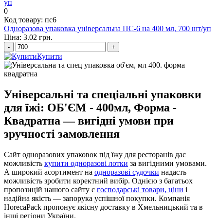
0
Код товару: пс6
Одноразова упаковка універсальна ПС-6 на 400 мл, 700 шт/уп
Ціна: 3.02 грн.
-
+
Купити
Універсальні та спеціальні упаковки
для їжі: ОБ'ЄМ - 400мл, Форма -
Квадратна — вигідні умови при
зручності замовлення
Сайт одноразових упаковок під їжу для ресторанів дає
можливість
купити одноразові лотки
за вигідними умовами.
А широкий асортимент на
одноразові судочки
надасть
можливість зробити коректний вибір. Однією з багатьох
пропозицій нашого сайту є
господарські товари, ціни
і
надійна якість — запорука успішної покупки. Компанія
HorecaPack пропонує якісну доставку в Хмельницький та в
інші регіони України.