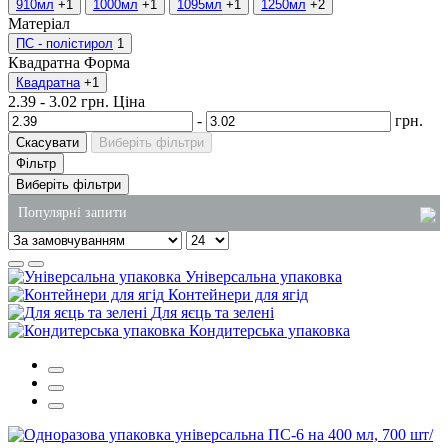
910мл
+1
1000мл
+1
1095мл
+1
1250мл
+2
Матеріал
ПС - полістирол
1
Квадратна
Форма
Квадратна
+1
2.39
-
3.02
грн.
Ціна
-
грн.
Скасувати
Виберіть фільтри
Фільтр
Виберіть фільтри
Популярні запити
коробочки для локшини вок
Універсальна упаковка
харчове відро
Контейнери для ягід
Для яєць та зелені
чистячий засіб для плит
Кондитерська упаковка
одноразові контейнери для їжі одеса
каталог господарських товарів
пластикова упаковка для тортів оптом від виробника