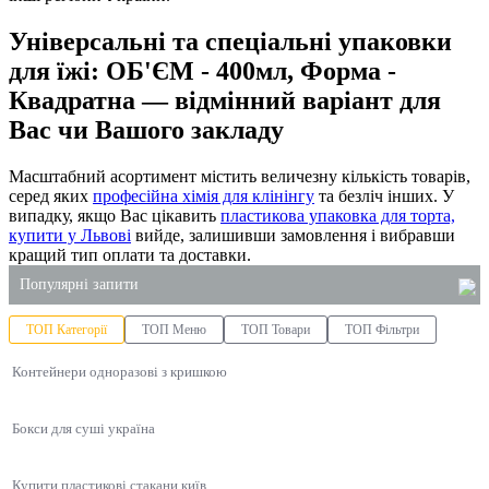
Універсальні та спеціальні упаковки
для їжі: ОБ'ЄМ - 400мл, Форма -
Квадратна — відмінний варіант для
Вас чи Вашого закладу
Масштабний асортимент містить величезну кількість товарів,
серед яких
професійна хімія для клінінгу
та безліч інших. У
випадку, якщо Вас цікавить
пластикова упаковка для торта,
купити у Львові
вийде, залишивши замовлення і вибравши
кращий тип оплати та доставки.
Популярні запити
ТОП Категорії
ТОП Меню
ТОП Товари
ТОП Фільтри
коробочки для локшини вок
Контейнери одноразові з кришкою
харчове відро
чистячий засіб для плит
Бокси для суші україна
одноразові контейнери для їжі одеса
каталог господарських товарів
Купити пластикові стакани київ