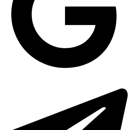
Пластикові стакани для напоїв
Контейнер алюмінієвий без кришки R5G на 255 мл, 100 шт/уп
Сріблясті лотки з фольги
Купити підкладки харчові
Одноразова упаковка ПС-530 на 4 ячейки, 110 шт/уп
Купити відра харчові
Миючий засіб для посуду 5 літрів ціна