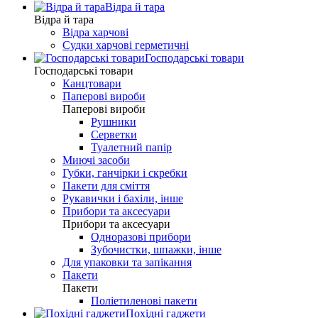
Відра й тара
Відра й тара
Відра харчові
Судки харчові герметичні
Господарські товари
Господарські товари
Канцтовари
Паперові вироби
Паперові вироби
Рушники
Серветки
Туалетний папір
Миючі засоби
Губки, ганчірки і скребки
Пакети для сміття
Рукавички і бахіли, інше
Прибори та аксесуари
Прибори та аксесуари
Одноразові прибори
Зубочистки, шпажки, інше
Для упаковки та запікання
Пакети
Пакети
Поліетиленові пакети
Похідні гаджети