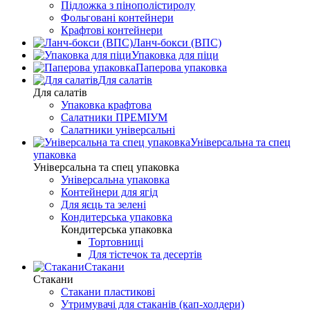
Підложка з пінополістиролу
Фольговані контейнери
Крафтові контейнери
Ланч-бокси (ВПС)
Упаковка для піци
Паперова упаковка
Для салатів
Для салатів
Упаковка крафтова
Салатники ПРЕМІУМ
Салатники універсальні
Універсальна та спец
упаковка
Універсальна та спец упаковка
Універсальна упаковка
Контейнери для ягід
Для яєць та зелені
Кондитерська упаковка
Кондитерська упаковка
Тортовниці
Для тістечок та десертів
Стакани
Стакани
Стакани пластикові
Утримувачі для стаканів (кап-холдери)