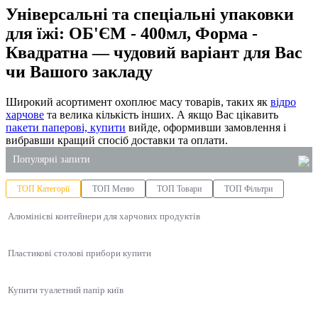
Універсальні та спеціальні упаковки
для їжі: ОБ'ЄМ - 400мл, Форма -
Квадратна — чудовий варіант для Вас
чи Вашого закладу
Широкий асортимент охоплює масу товарів, таких як
відро
харчове
та велика кількість інших. А якщо Вас цікавить
пакети паперові, купити
вийде, оформивши замовлення і
вибравши кращий спосіб доставки та оплати.
Популярні запити
ТОП Категорії
ТОП Меню
ТОП Товари
ТОП Фільтри
контейнер для соусу
Алюмінієві контейнери для харчових продуктів
контейнер для ролів
для унітаза засіб
Пластикові столові прибори купити
купити крафтові пакети київ
бокси для ягід
Купити туалетний папір київ
купити пластикові відра харчові київ