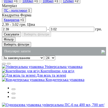
910мл
+1
1000мл
+1
1095мл
+1
1250мл
+2
Матеріал
ПС - полістирол
1
Квадратна
Форма
Квадратна
+1
2.39
-
3.02
грн.
Ціна
-
грн.
Скасувати
Виберіть фільтри
Фільтр
Виберіть фільтри
Популярні запити
контейнер для соусу
Універсальна упаковка
контейнер для ролів
Контейнери для ягід
Для яєць та зелені
для унітаза засіб
Кондитерська упаковка
купити крафтові пакети київ
бокси для ягід
купити пластикові відра харчові київ