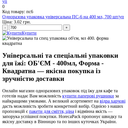
0
Код товару: пс6
Одноразова упаковка універсальна ПС-6 на 400 мл, 700 шт/уп
Ціна: 3.02 грн.
-
+
Купити
Універсальні та спеціальні упаковки
для їжі: ОБ'ЄМ - 400мл, Форма -
Квадратна — якісна покупка із
зручністю доставки
Онлайн магазин одноразових упаковок під їжу для кафе та
готелів надає Вам можливість
купити паперові рушники
за
найкращими умовами. А великий асортимент на
відра харчові
дасть можливість зробити конкретний вибір. Однією з наших
пропозицій є
пакети для сміття, ціна
і відмінна якість —
запорука успішної покупки. HorecaPack пропонує швидку та
якісну доставку в Вінницю та по інших куточках України.