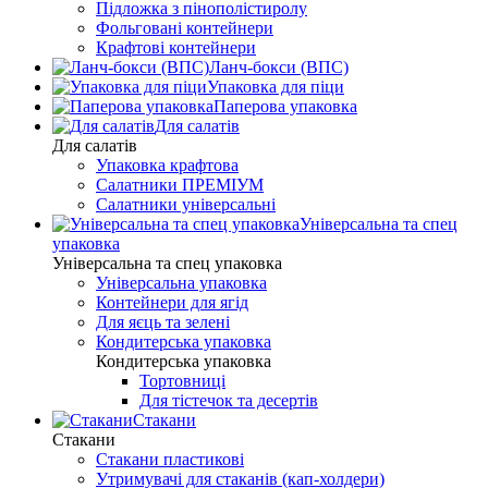
Підложка з пінополістиролу
Фольговані контейнери
Крафтові контейнери
Ланч-бокси (ВПС)
Упаковка для піци
Паперова упаковка
Для салатів
Для салатів
Упаковка крафтова
Салатники ПРЕМІУМ
Салатники універсальні
Універсальна та спец
упаковка
Універсальна та спец упаковка
Універсальна упаковка
Контейнери для ягід
Для яєць та зелені
Кондитерська упаковка
Кондитерська упаковка
Тортовниці
Для тістечок та десертів
Стакани
Стакани
Стакани пластикові
Утримувачі для стаканів (кап-холдери)