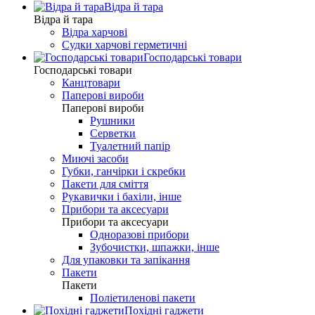
Відра й тара
Відра й тара
Відра харчові
Судки харчові герметичні
Господарські товари
Господарські товари
Канцтовари
Паперові вироби
Паперові вироби
Рушники
Серветки
Туалетний папір
Миючі засоби
Губки, ганчірки і скребки
Пакети для сміття
Рукавички і бахіли, інше
Прибори та аксесуари
Прибори та аксесуари
Одноразові прибори
Зубочистки, шпажки, інше
Для упаковки та запікання
Пакети
Пакети
Поліетиленові пакети
Похідні гаджети