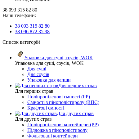
38 093 315 82 80
Наші телефони:
38 093 315 82 80
38 096 872 35 98
Список категорій
Упаковка для суші, соусів, WOK
Упаковка для суші, соусів, WOK
Для суші
Для соусів
Упаковка для лапши
Для перших страв
Для перших страв
Поліпропіленові ємності (PP)
Ємності з пінополістиролу (ВПС)
Крафтові ємності
Для других страв
Для других страв
Поліпропіленові контейнери (PP)
Підложка з пінополістиролу
Фольговані контейнери