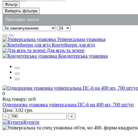
Фільтр
Виберіть фільтри
Популярні запити
одноразове столове приладдя
Універсальна упаковка
пакети київ купити
Контейнери для ягід
Для яєць та зелені
крафт пакети купити одеса
Кондитерська упаковка
контейнери для супів
поліетиленовий пакет ціна
контейнери під салати
0
Код товару: пс6
Одноразова упаковка універсальна ПС-6 на 400 мл, 700 шт/уп
Ціна: 3.02 грн.
-
+
Купити