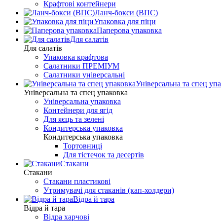
Крафтові контейнери
Ланч-бокси (ВПС)
Упаковка для піци
Паперова упаковка
Для салатів
Для салатів
Упаковка крафтова
Салатники ПРЕМІУМ
Салатники універсальні
Універсальна та спец уп
Універсальна та спец упаковка
Універсальна упаковка
Контейнери для ягід
Для яєць та зелені
Кондитерська упаковка
Кондитерська упаковка
Тортовниці
Для тістечок та десертів
Стакани
Стакани
Стакани пластикові
Утримувачі для стаканів (кап-холдери)
Відра й тара
Відра й тара
Відра харчові