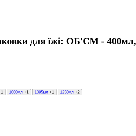
паковки для їжі: ОБ'ЄМ - 400мл
+1
1000мл
+1
1095мл
+1
1250мл
+2