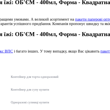
ля їжі: ОБ'ЄМ - 400мл, Форма - Квадратн
ращими умовами. А великий асортимент на
пакети паперові оп
гарантія успішного придбання. Компанія пропонує швидку та якісн
ля їжі: ОБ'ЄМ - 400мл, Форма - Квадрат
окс ВПС
і багато інших. У тому випадку, якщо Вас цікавить
пакет
Контейнер для торта одноразовий
Контейнер для супу купити
Одноразові супниці купити