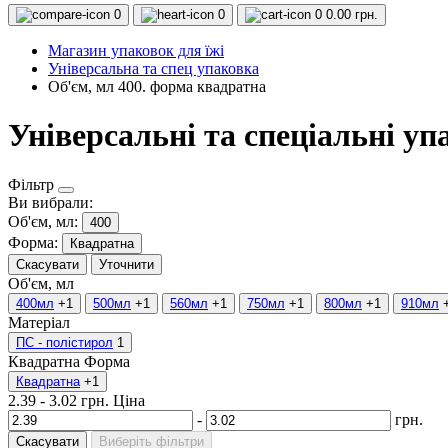
0
0
0
0.00 грн.
Магазин упаковок для їжі
Універсальна та спец упаковка
Об'єм, мл 400. форма квадратна
Універсальні та спеціальні у
Фільтр
Ви вибрали:
Об'єм, мл:
400
Форма:
Квадратна
Скасувати
Уточнити
Об'єм, мл
400мл
+1
500мл
+1
560мл
+1
750мл
+1
800мл
+1
910мл
Матеріал
ПС - полістирол
1
Квадратна
Форма
Квадратна
+1
2.39
-
3.02
грн.
Ціна
-
грн.
Скасувати
Виберіть фільтри