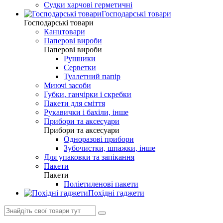
Судки харчові герметичні
Господарські товари
Господарські товари
Канцтовари
Паперові вироби
Паперові вироби
Рушники
Серветки
Туалетний папір
Миючі засоби
Губки, ганчірки і скребки
Пакети для сміття
Рукавички і бахіли, інше
Прибори та аксесуари
Прибори та аксесуари
Одноразові прибори
Зубочистки, шпажки, інше
Для упаковки та запікання
Пакети
Пакети
Поліетиленові пакети
Похідні гаджети