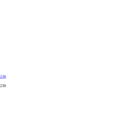
 236
 236