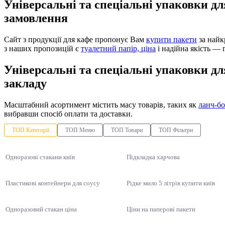
Універсальні та спеціальні упаковки д
замовлення
Сайт з продукції для кафе пропонує Вам
купити пакети
за найк
з наших пропозицій є
туалетний папір, ціна
і надійна якість — 
Універсальні та спеціальні упаковки д
закладу
Масштабний асортимент містить масу товарів, таких як
ланч-б
вибравши спосіб оплати та доставки.
ТОП Категорії
ТОП Меню
ТОП Товари
ТОП Фільтри
Одноразові стакани київ
Підкладка харчова
Пластикові контейнери для соусу
Рідке мило 5 літрів купити київ
Одноразовий стакан ціна
Ціни на паперові пакети