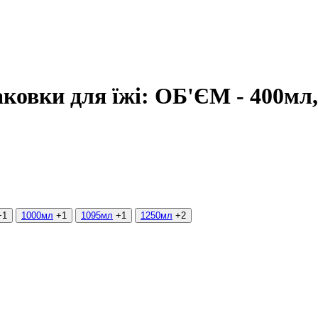
паковки для їжі: ОБ'ЄМ - 400мл
+1
1000мл
+1
1095мл
+1
1250мл
+2