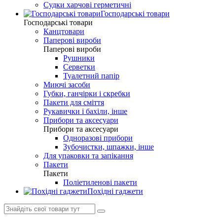
Судки харчові герметичні
Господарські товари
Господарські товари
Канцтовари
Паперові вироби
Паперові вироби
Рушники
Серветки
Туалетний папір
Миючі засоби
Губки, ганчірки і скребки
Пакети для сміття
Рукавички і бахіли, інше
Прибори та аксесуари
Прибори та аксесуари
Одноразові прибори
Зубочистки, шпажки, інше
Для упаковки та запікання
Пакети
Пакети
Поліетиленові пакети
Похідні гаджети