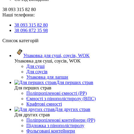
38 093 315 82 80
Наші телефони:
38 093 315 82 80
38 096 872 35 98
Список категорій
Упаковка для суші, соусів, WOK
Упаковка для суші, соусів, WOK
Для суші
Для соусів
Упаковка для лапши
Для перших страв
Для перших страв
Поліпропіленові ємності (PP)
Ємності з пінополістиролу (ВПС)
Крафтові ємності
Для других страв
Для других страв
Поліпропіленові контейнери (PP)
Підложка з пінополістиролу
Фольговані контейнери