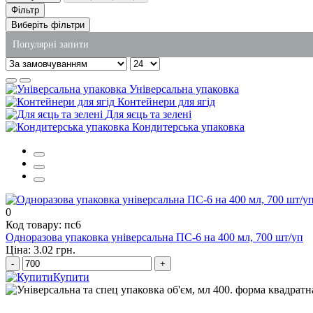
Фільтр
Виберіть фільтри
Популярні запити
контейнер для супу
Універсальна упаковка
пакет паперовий оптом
Контейнери для ягід
Для яєць та зелені
засіб чистячий для туалету
Кондитерська упаковка
купити соусники пластикові
купити відра харчові
господарські товари купити
0
Код товару: пс6
Одноразова упаковка універсальна ПС-6 на 400 мл, 700 шт/уп
Ціна: 3.02 грн.
-
+
Купити