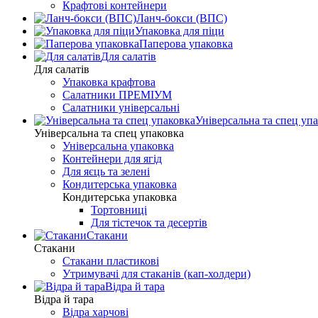
Крафтові контейнери
Ланч-бокси (ВПС)
Упаковка для піци
Паперова упаковка
Для салатів
Для салатів
Упаковка крафтова
Салатники ПРЕМІУМ
Салатники універсальні
Універсальна та спец уп
Універсальна та спец упаковка
Універсальна упаковка
Контейнери для ягід
Для яєць та зелені
Кондитерська упаковка
Кондитерська упаковка
Тортовниці
Для тістечок та десертів
Стакани
Стакани
Стакани пластикові
Утримувачі для стаканів (кап-холдери)
Відра й тара
Відра й тара
Відра харчові