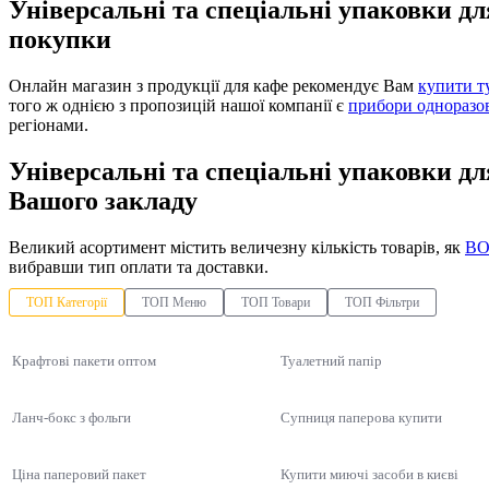
Універсальні та спеціальні упаковки дл
покупки
Онлайн магазин з продукції для кафе рекомендує Вам
купити т
того ж однією з пропозицій нашої компанії є
прибори одноразов
регіонами.
Універсальні та спеціальні упаковки дл
Вашого закладу
Великий асортимент містить величезну кількість товарів, як
ВО
вибравши тип оплати та доставки.
ТОП Категорії
ТОП Меню
ТОП Товари
ТОП Фільтри
Крафтові пакети оптом
Туалетний папір
Ланч-бокс з фольги
Супниця паперова купити
Ціна паперовий пакет
Купити миючі засоби в києві