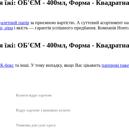
я їжі: ОБ'ЄМ - 400мл, Форма - Квадратн
уалетний папір
за приємною вартістю. А суттєвий асортимент н
і, ціна
і якість — гарантія успішного придбання. Компанія Horec
я їжі: ОБ'ЄМ - 400мл, Форма - Квадратн
К-бокс
та інші. У тому випадку, якщо Вас цікавить
паперові паке
Купити відро харчове
Відро харчове з кришкою купити
Упаковка для суші одеса