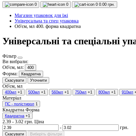
0
0
0
0.00 грн.
Магазин упаковок для їжі
Універсальна та спец упаковка
Об'єм, мл 400. форма квадратна
Універсальні та спеціальні у
Фільтр
Ви вибрали:
Об'єм, мл:
400
Форма:
Квадратна
Скасувати
Уточнити
Об'єм, мл
400мл
+1
500мл
+1
560мл
+1
750мл
+1
800мл
+1
910мл
Матеріал
ПС - полістирол
1
Квадратна
Форма
Квадратна
+1
2.39
-
3.02
грн.
Ціна
-
грн.
Скасувати
Виберіть фільтри