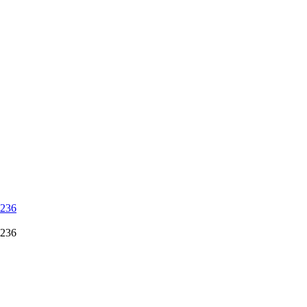
 236
 236