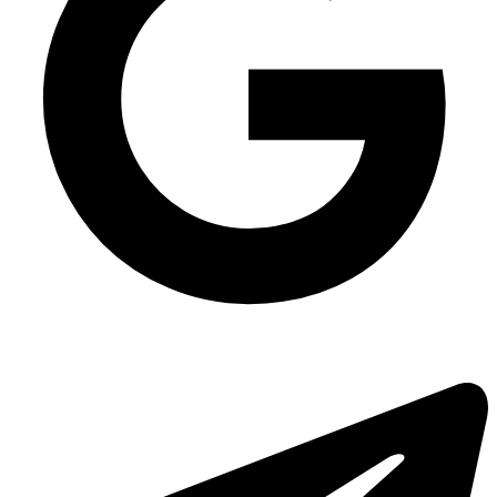
Універсальний контейнер 2995 на 950 мл, 500 шт/уп
Упаковка для вітрини кулінарії прозора
Одноразова упаковка ПС-540 на 4 ячейки, 110 шт/уп
Кришталево прозорі салатники пет
Одноразова упаковка для соусів ПС-66 (на три деления), 800 шт/уп
Відро прозоре з широкою ручкою 2.3 л