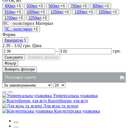
Об'єм, мл
400мл
+1
500мл
+1
560мл
+1
750мл
+1
800мл
+1
910мл
+1
1095мл
+1
1250мл
+1
1300мл
+1
1550мл
+1
1700мл
+1
2250мл
+1
ПС - полістирол
Матеріал
ПС - полістирол
+1
Форма
Квадратна
1
2.39
-
3.02
грн.
Ціна
-
грн.
Скасувати
Виберіть фільтри
Фільтр
Виберіть фільтри
Популярні запити
купити господарські товари
Універсальна упаковка
засоби для миття унітаза
Контейнери для ягід
Для яєць та зелені
пакет паперовий з ручками
Кондитерська упаковка
пластикове відро для харчових продуктів
рідкі миючі засоби