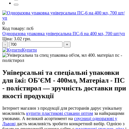
упаковка рол
0
Код товару: пс6
Одноразова упаковка універсальна ПС-6 на 400 мл, 700 шт/уп
Ціна: 3.02 грн.
-
+
Купити
Універсальні та спеціальні упаковки
для їжі: ОБ'ЄМ - 400мл, Матеріал - ПС
- полістирол — зручність доставки при
якості продукції
Інтернет магазин з продукції для ресторанів дарує унікальну
можливість
купити пластикові стакани оптом
за найкращими
умовами. А великий асортимент на
соусниці одноразові у
Львові
дасть можливість зробити конкретний вибір. Однією з
багатьох пропозицій нашого сайту є
пластикові стакани, ціна
і