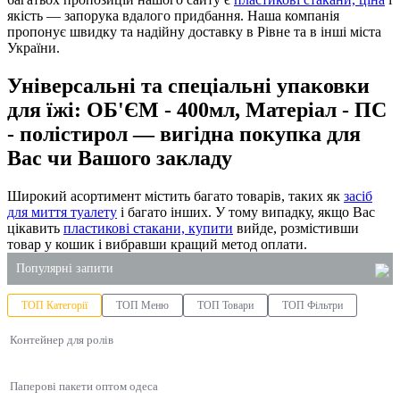
якість — запорука вдалого придбання. Наша компанія
пропонує швидку та надійну доставку в Рівне та в інші міста
України.
Універсальні та спеціальні упаковки
для їжі: ОБ'ЄМ - 400мл, Матеріал - ПС
- полістирол — вигідна покупка для
Вас чи Вашого закладу
Широкий асортимент містить багато товарів, таких як
засіб
для миття туалету
і багато інших. У тому випадку, якщо Вас
цікавить
пластикові стакани, купити
вийде, розмістивши
товар у кошик і вибравши кращий метод оплати.
Популярні запити
ТОП Категорії
ТОП Меню
ТОП Товари
ТОП Фільтри
купити господарські товари
Контейнер для ролів
засоби для миття унітаза
пакет паперовий з ручками
Паперові пакети оптом одеса
пластикове відро для харчових продуктів