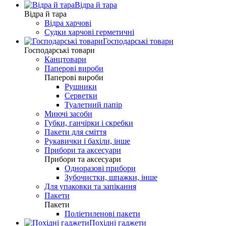
Відра й тара
Відра й тара
Відра харчові
Судки харчові герметичні
Господарські товари
Господарські товари
Канцтовари
Паперові вироби
Паперові вироби
Рушники
Серветки
Туалетний папір
Миючі засоби
Губки, ганчірки і скребки
Пакети для сміття
Рукавички і бахіли, інше
Прибори та аксесуари
Прибори та аксесуари
Одноразові прибори
Зубочистки, шпажки, інше
Для упаковки та запікання
Пакети
Пакети
Поліетиленові пакети
Похідні гаджети