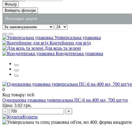
Фільтр
Виберіть фільтри
Популярні запити
купити паперові пакети миколаїв
Універсальна упаковка
купити соусники одноразові
Контейнери для ягід
Для яєць та зелені
коробки для китайської локшини
Кондитерська упаковка
вартість миючих засобів
харчові одноразові контейнери
купити одноразові алюмінієві контейнери
0
Код товару: пс6
Одноразова упаковка універсальна ПС-6 на 400 мл, 700 шт/уп
Ціна: 3.02 грн.
-
+
Купити