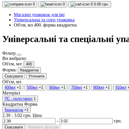
0
0
0
0.00 грн.
Магазин упаковок для їжі
Універсальна та спец упаковка
Об'єм, мл 400. форма квадратна
Універсальні та спеціальні у
Фільтр
Ви вибрали:
Об'єм, мл:
400
Форма:
Квадратна
Скасувати
Уточнити
Об'єм, мл
400мл
+1
500мл
+1
560мл
+1
750мл
+1
800мл
+1
910мл
Матеріал
ПС - полістирол
1
Квадратна
Форма
Квадратна
+1
2.39
-
3.02
грн.
Ціна
-
грн.
Скасувати
Виберіть фільтри