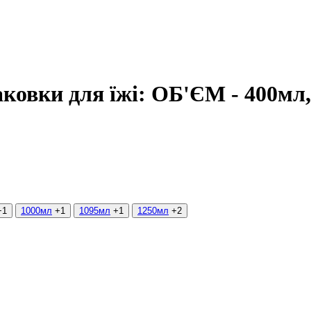
паковки для їжі: ОБ'ЄМ - 400мл
+1
1000мл
+1
1095мл
+1
1250мл
+2