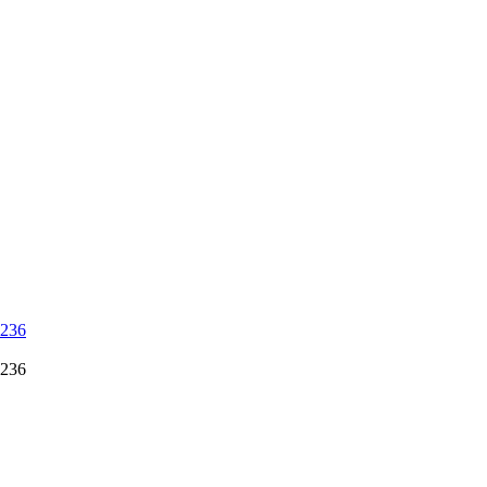
 236
 236