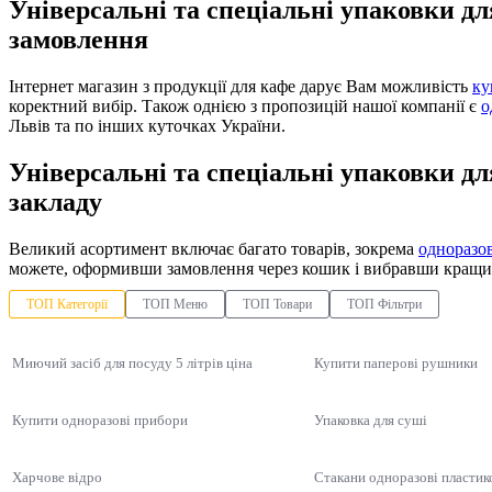
Універсальні та спеціальні упаковки д
замовлення
Інтернет магазин з продукції для кафе дарує Вам можливість
ку
коректний вибір. Також однією з пропозицій нашої компанії є
о
Львів та по інших куточках України.
Універсальні та спеціальні упаковки д
закладу
Великий асортимент включає багато товарів, зокрема
одноразов
можете, оформивши замовлення через кошик і вибравши кращи
ТОП Категорії
ТОП Меню
ТОП Товари
ТОП Фільтри
Миючий засіб для посуду 5 літрів ціна
Купити паперові рушники
Купити одноразові прибори
Упаковка для суші
Харчове відро
Стакани одноразові пластико