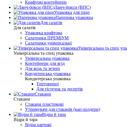
Крафтові контейнери
Ланч-бокси (ВПС)
Упаковка для піци
Паперова упаковка
Для салатів
Для салатів
Упаковка крафтова
Салатники ПРЕМІУМ
Салатники універсальні
Універсальна та спец уп
Універсальна та спец упаковка
Універсальна упаковка
Контейнери для ягід
Для яєць та зелені
Кондитерська упаковка
Кондитерська упаковка
Тортовниці
Для тістечок та десертів
Стакани
Стакани
Стакани пластикові
Утримувачі для стаканів (кап-холдери)
Відра й тара
Відра й тара
Відра харчові