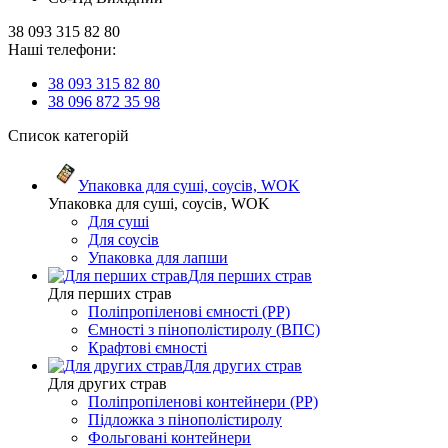
38 093 315 82 80
Наші телефони:
38 093 315 82 80
38 096 872 35 98
Список категорій
Упаковка для суші, соусів, WOK
Упаковка для суші, соусів, WOK
Для суші
Для соусів
Упаковка для лапши
Для перших страв
Для перших страв
Поліпропіленові ємності (PP)
Ємності з пінополістиролу (ВПС)
Крафтові ємності
Для других страв
Для других страв
Поліпропіленові контейнери (PP)
Підложка з пінополістиролу
Фольговані контейнери