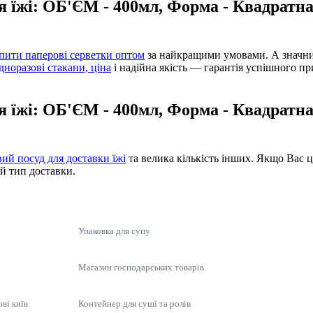
ля їжі: ОБ'ЄМ - 400мл, Форма - Квадратн
пити паперові серветки оптом
за найкращими умовами. А значн
дноразові стакани, ціна
і надійна якість — гарантія успішного п
ля їжі: ОБ'ЄМ - 400мл, Форма - Квадратн
ий посуд для доставки їжі
та велика кількість інших. Якщо Вас 
й тип доставки.
Упаковка для супу
Магазин господарських товарів
ві київ
Контейнер для суші та ролів