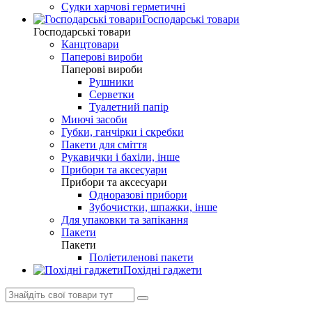
Судки харчові герметичні
Господарські товари
Господарські товари
Канцтовари
Паперові вироби
Паперові вироби
Рушники
Серветки
Туалетний папір
Миючі засоби
Губки, ганчірки і скребки
Пакети для сміття
Рукавички і бахіли, інше
Прибори та аксесуари
Прибори та аксесуари
Одноразові прибори
Зубочистки, шпажки, інше
Для упаковки та запікання
Пакети
Пакети
Поліетиленові пакети
Похідні гаджети