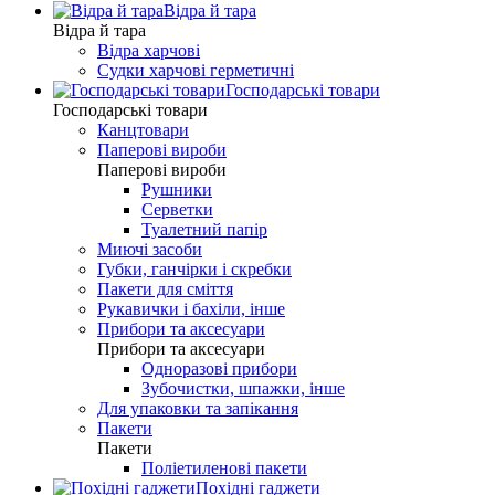
Відра й тара
Відра й тара
Відра харчові
Судки харчові герметичні
Господарські товари
Господарські товари
Канцтовари
Паперові вироби
Паперові вироби
Рушники
Серветки
Туалетний папір
Миючі засоби
Губки, ганчірки і скребки
Пакети для сміття
Рукавички і бахіли, інше
Прибори та аксесуари
Прибори та аксесуари
Одноразові прибори
Зубочистки, шпажки, інше
Для упаковки та запікання
Пакети
Пакети
Поліетиленові пакети
Похідні гаджети