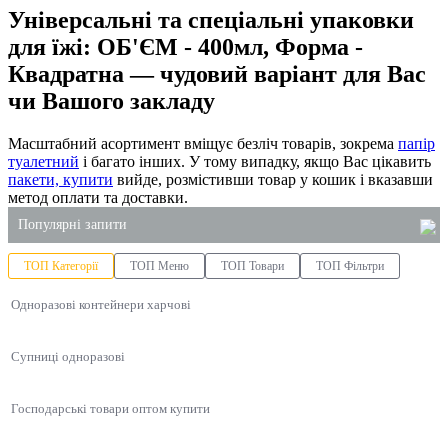
Універсальні та спеціальні упаковки
для їжі: ОБ'ЄМ - 400мл, Форма -
Квадратна — чудовий варіант для Вас
чи Вашого закладу
Масштабний асортимент вміщує безліч товарів, зокрема
папір
туалетний
і багато інших. У тому випадку, якщо Вас цікавить
пакети, купити
вийде, розмістивши товар у кошик і вказавши
метод оплати та доставки.
Популярні запити
ТОП Категорії
ТОП Меню
ТОП Товари
ТОП Фільтри
одноразові контейнери для суші
Одноразові контейнери харчові
пластикові контейнери для їжі одноразові
контейнер з фольги з кришкою
Супниці одноразові
миючі та чистячі засоби
рушники паперові купити
Господарські товари оптом купити
чистячі засоби для туалету