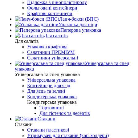
Підложка з пінополістиролу
Фольговані контейнери
Крафтові контейнери
Ланч-бокси (ВПС)
Упаковка для піци
Паперова упаковка
Для салатів
Для салатів
Упаковка крафтова
Салатники ПРЕМІУМ
Салатники універсальні
Універсальна та спец
упаковка
Універсальна та спец упаковка
Універсальна упаковка
Контейнери для ягід
Для яєць та зелені
Кондитерська упаковка
Кондитерська упаковка
Тортовниці
Для тістечок та десертів
Стакани
Стакани
Стакани пластикові
Утримувачі для стаканів (кап-холдери)