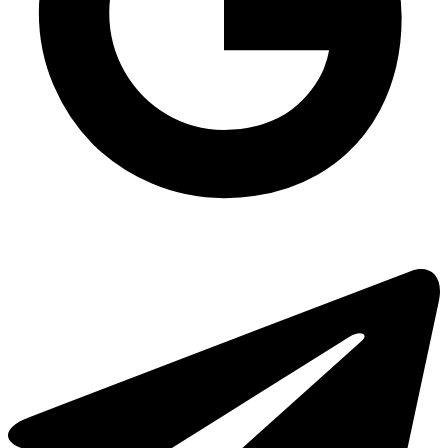
Пластикові баночки для рідин
Паперовий пакет купити
Підложка із спіненого полістиролу М6-20 (250х175х20 мм) БІЛА, 250
шт/уп
Лоток зі спіненого полістиролу купити
Господарські товари купити оптом