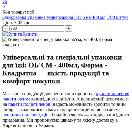
0
Код товару: пс6
Одноразова упаковка універсальна ПС-6 на 400 мл, 700 шт/уп
Ціна: 3.02 грн.
-
+
Купити
Універсальні та спеціальні упаковки
для їжі: ОБ'ЄМ - 400мл, Форма -
Квадратна — якість продукції та
комфорт покупки
Магазин з продукції для ресторанів пропонує
купити паперові
пакети оптом
за вигідною вартістю. А величезний асортимент
на
пакети поліетиленові
надасть можливість зробити точний
вибір. Також однією з багатьох пропозицій нашого сайту є
рушники паперові, ціна
і надійна якість — запорука вигідного
придбання. Ми пропонуємо швидку та якісну доставку в
Харків та по всій Україні.