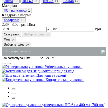
910мл
+1
1000мл
+1
1095мл
+1
1250мл
+2
Матеріал
ПС - полістирол
1
Квадратна
Форма
Квадратна
+1
2.39
-
3.02
грн.
Ціна
-
грн.
Скасувати
Виберіть фільтри
Фільтр
Виберіть фільтри
Популярні запити
одноразові контейнери для суші
Універсальна упаковка
пластикові контейнери для їжі одноразові
Контейнери для ягід
Для яєць та зелені
контейнер з фольги з кришкою
Кондитерська упаковка
миючі та чистячі засоби
рушники паперові купити
чистячі засоби для туалету