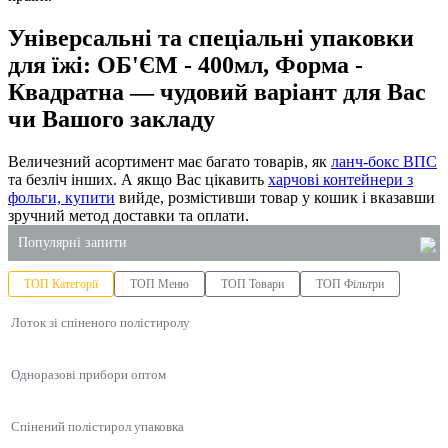
Універсальні та спеціальні упаковки
для їжі: ОБ'ЄМ - 400мл, Форма -
Квадратна — чудовий варіант для Вас
чи Вашого закладу
Величезний асортимент має багато товарів, як
ланч-бокс ВПС
та безліч інших. А якщо Вас цікавить
харчові контейнери з
фольги, купити
вийде, розмістивши товар у кошик і вказавши
зручний метод доставки та оплати.
Популярні запити
ТОП Категорії
ТОП Меню
ТОП Товари
ТОП Фільтри
купити миючий засіб для посуду 5 літрів
Лоток зі спіненого полістиролу
замовити одноразові стакани
тримачі стаканів
Одноразові прибори оптом
контейнер алюмінієвий одноразовий
замовити паперові пакети
Спінений полістирол упаковка
соусники одноразові купити