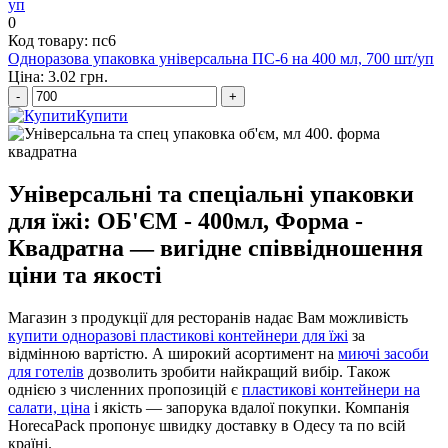
0
Код товару: пс6
Одноразова упаковка універсальна ПС-6 на 400 мл, 700 шт/уп
Ціна: 3.02 грн.
-
+
Купити
Універсальні та спеціальні упаковки
для їжі: ОБ'ЄМ - 400мл, Форма -
Квадратна — вигідне співвідношення
ціни та якості
Магазин з продукції для ресторанів надає Вам можливість
купити одноразові пластикові контейнери для їжі
за
відмінною вартістю. А широкий асортимент на
миючі засоби
для готелів
дозволить зробити найкращий вибір. Також
однією з численних пропозицій є
пластикові контейнери на
салати, ціна
і якість — запорука вдалої покупки. Компанія
HorecaPack пропонує швидку доставку в Одесу та по всій
країні.