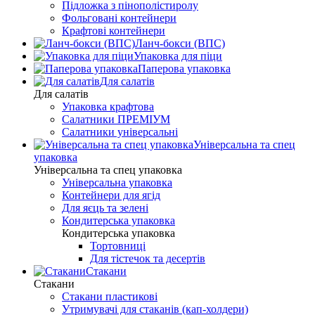
Підложка з пінополістиролу
Фольговані контейнери
Крафтові контейнери
Ланч-бокси (ВПС)
Упаковка для піци
Паперова упаковка
Для салатів
Для салатів
Упаковка крафтова
Салатники ПРЕМІУМ
Салатники універсальні
Універсальна та спец
упаковка
Універсальна та спец упаковка
Універсальна упаковка
Контейнери для ягід
Для яєць та зелені
Кондитерська упаковка
Кондитерська упаковка
Тортовниці
Для тістечок та десертів
Стакани
Стакани
Стакани пластикові
Утримувачі для стаканів (кап-холдери)