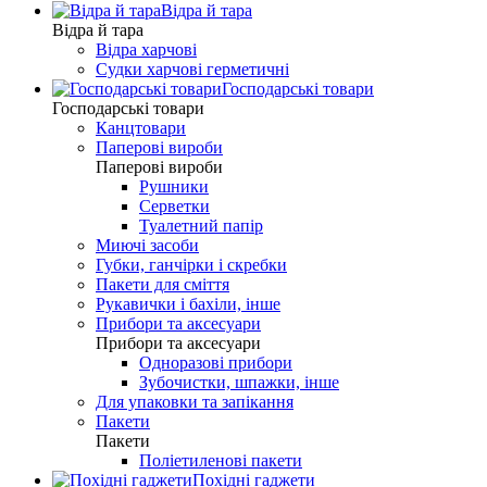
Відра й тара
Відра й тара
Відра харчові
Судки харчові герметичні
Господарські товари
Господарські товари
Канцтовари
Паперові вироби
Паперові вироби
Рушники
Серветки
Туалетний папір
Миючі засоби
Губки, ганчірки і скребки
Пакети для сміття
Рукавички і бахіли, інше
Прибори та аксесуари
Прибори та аксесуари
Одноразові прибори
Зубочистки, шпажки, інше
Для упаковки та запікання
Пакети
Пакети
Поліетиленові пакети
Похідні гаджети