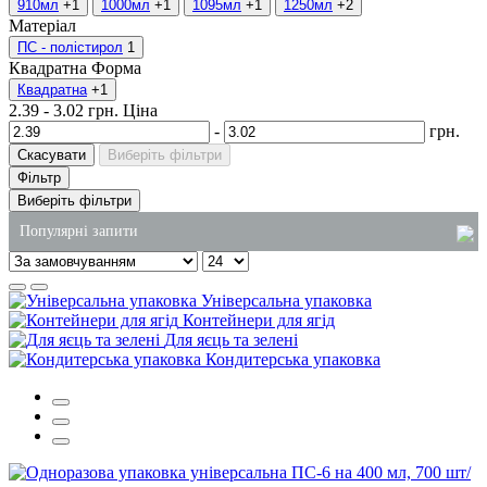
910мл
+1
1000мл
+1
1095мл
+1
1250мл
+2
Матеріал
ПС - полістирол
1
Квадратна
Форма
Квадратна
+1
2.39
-
3.02
грн.
Ціна
-
грн.
Скасувати
Виберіть фільтри
Фільтр
Виберіть фільтри
Популярні запити
купити миючий засіб для посуду 5 літрів
Універсальна упаковка
замовити одноразові стакани
Контейнери для ягід
Для яєць та зелені
тримачі стаканів
Кондитерська упаковка
контейнер алюмінієвий одноразовий
замовити паперові пакети
соусники одноразові купити