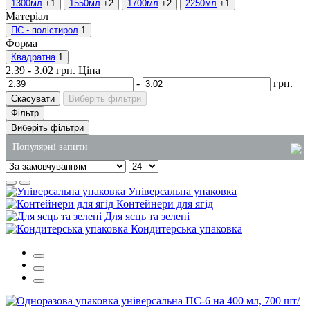
1300мл
+1
1550мл
+2
1700мл
+2
2250мл
+1
Матеріал
ПС - полістирол
1
Форма
Квадратна
1
2.39
-
3.02
грн.
Ціна
-
грн.
Скасувати
Виберіть фільтри
Фільтр
Виберіть фільтри
Популярні запити
пластикові харчові відра з кришкою
Універсальна упаковка
лотки для ягід харків
Контейнери для ягід
Для яєць та зелені
пластикова упаковка для кондитерських виробів
Кондитерська упаковка
купити
пластикова коробка для торта купити
упаковка для їжі одноразова
одноразова упаковка для соусу