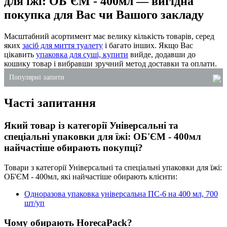
для їжі: ОБ'ЄМ - 400мл — вигідна
покупка для Вас чи Вашого закладу
Масштабний асортимент має велику кількість товарів, серед
яких
засіб для миття туалету
і багато інших. Якщо Вас
цікавить
упаковка для суші, купити
вийде, додавши до
кошику товар і вибравши зручний метод доставки та оплати.
Популярні запити
Часті запитання
пластикові харчові відра з кришкою
лотки для ягід харків
Який товар із категорії Універсальні та
пластикова упаковка для кондитерських виробів
спеціальні упаковки для їжі: ОБ'ЄМ - 400мл
купити
найчастіше обирають покупці?
пластикова коробка для торта купити
Товари з категорії Універсальні та спеціальні упаковки для їжі:
упаковка для їжі одноразова
ОБ'ЄМ - 400мл, які найчастіше обирають клієнти:
одноразова упаковка для соусу
Одноразова упаковка універсальна ПС-6 на 400 мл, 700
шт/уп
Чому обирають HorecaPack?