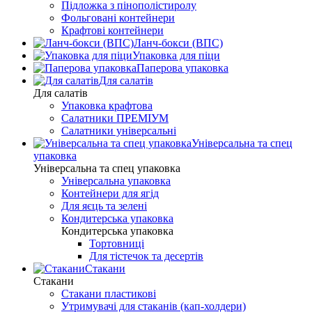
Підложка з пінополістиролу
Фольговані контейнери
Крафтові контейнери
Ланч-бокси (ВПС)
Упаковка для піци
Паперова упаковка
Для салатів
Для салатів
Упаковка крафтова
Салатники ПРЕМІУМ
Салатники універсальні
Універсальна та спец
упаковка
Універсальна та спец упаковка
Універсальна упаковка
Контейнери для ягід
Для яєць та зелені
Кондитерська упаковка
Кондитерська упаковка
Тортовниці
Для тістечок та десертів
Стакани
Стакани
Стакани пластикові
Утримувачі для стаканів (кап-холдери)