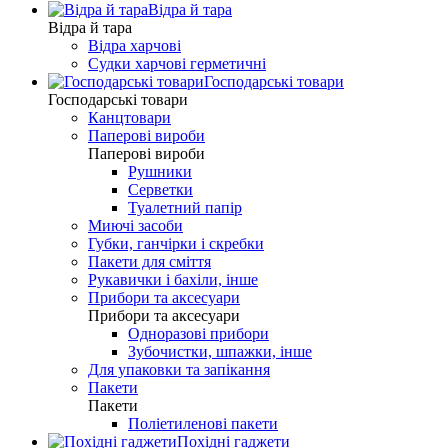
Відра й тара
Відра й тара
Відра харчові
Судки харчові герметичні
Господарські товари
Господарські товари
Канцтовари
Паперові вироби
Паперові вироби
Рушники
Серветки
Туалетний папір
Миючі засоби
Губки, ганчірки і скребки
Пакети для сміття
Рукавички і бахіли, інше
Прибори та аксесуари
Прибори та аксесуари
Одноразові прибори
Зубочистки, шпажки, інше
Для упаковки та запікання
Пакети
Пакети
Поліетиленові пакети
Похідні гаджети