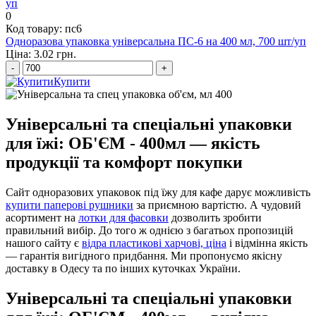
0
Код товару: пс6
Одноразова упаковка універсальна ПС-6 на 400 мл, 700 шт/уп
Ціна: 3.02 грн.
-
+
Купити
Універсальні та спеціальні упаковки
для їжі: ОБ'ЄМ - 400мл — якість
продукції та комфорт покупки
Сайт одноразових упаковок під їжу для кафе дарує можливість
купити паперові рушники
за приємною вартістю. А чудовий
асортимент на
лотки для фасовки
дозволить зробити
правильний вибір. До того ж однією з багатьох пропозицій
нашого сайту є
відра пластикові харчові, ціна
і відмінна якість
— гарантія вигідного придбання. Ми пропонуємо якісну
доставку в Одесу та по інших куточках України.
Універсальні та спеціальні упаковки