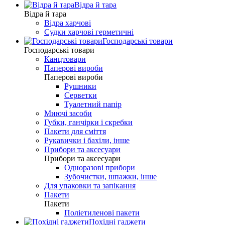
Відра й тара
Відра й тара
Відра харчові
Судки харчові герметичні
Господарські товари
Господарські товари
Канцтовари
Паперові вироби
Паперові вироби
Рушники
Серветки
Туалетний папір
Миючі засоби
Губки, ганчірки і скребки
Пакети для сміття
Рукавички і бахіли, інше
Прибори та аксесуари
Прибори та аксесуари
Одноразові прибори
Зубочистки, шпажки, інше
Для упаковки та запікання
Пакети
Пакети
Поліетиленові пакети
Похідні гаджети