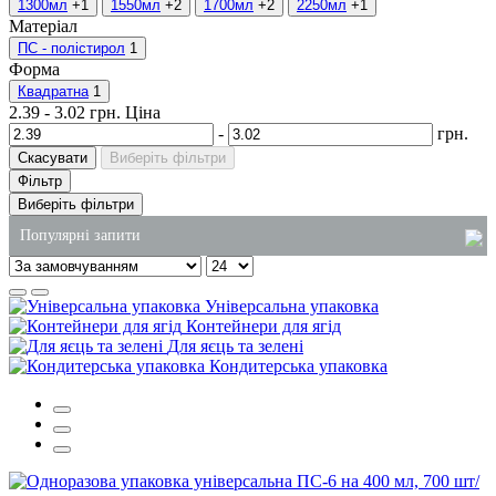
1300мл
+1
1550мл
+2
1700мл
+2
2250мл
+1
Матеріал
ПС - полістирол
1
Форма
Квадратна
1
2.39
-
3.02
грн.
Ціна
-
грн.
Скасувати
Виберіть фільтри
Фільтр
Виберіть фільтри
Популярні запити
одноразові упаковки для тортів купити
Універсальна упаковка
пакети крафтові
Контейнери для ягід
Для яєць та зелені
упаковка для ролів купити
Кондитерська упаковка
пластикові одноразові стакани купити
папір туалетний київ
супниці одноразові