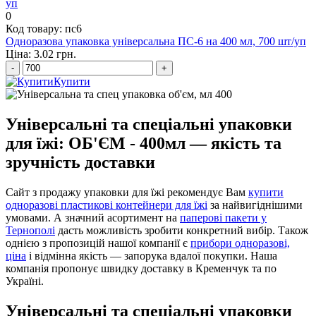
0
Код товару: пс6
Одноразова упаковка універсальна ПС-6 на 400 мл, 700 шт/уп
Ціна: 3.02 грн.
-
+
Купити
Універсальні та спеціальні упаковки
для їжі: ОБ'ЄМ - 400мл — якість та
зручність доставки
Сайт з продажу упаковки для їжі рекомендує Вам
купити
одноразові пластикові контейнери для їжі
за найвигіднішими
умовами. А значний асортимент на
паперові пакети у
Тернополі
дасть можливість зробити конкретний вибір. Також
однією з пропозицій нашої компанії є
прибори одноразові,
ціна
і відмінна якість — запорука вдалої покупки. Наша
компанія пропонує швидку доставку в Кременчук та по
Україні.
Універсальні та спеціальні упаковки