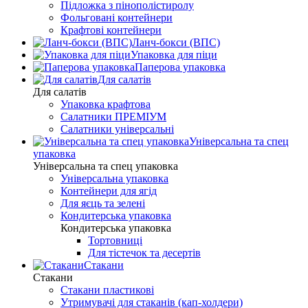
Підложка з пінополістиролу
Фольговані контейнери
Крафтові контейнери
Ланч-бокси (ВПС)
Упаковка для піци
Паперова упаковка
Для салатів
Для салатів
Упаковка крафтова
Салатники ПРЕМІУМ
Салатники універсальні
Універсальна та спец
упаковка
Універсальна та спец упаковка
Універсальна упаковка
Контейнери для ягід
Для яєць та зелені
Кондитерська упаковка
Кондитерська упаковка
Тортовниці
Для тістечок та десертів
Стакани
Стакани
Стакани пластикові
Утримувачі для стаканів (кап-холдери)