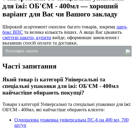
для їжі: ОБ'ЄМ - 400мл — хороший
варіант для Вас чи Вашого закладу
Широкий асортимент охоплює багато товарів, зокрема
ланч-
бокс ВПС
та велика кількість інших. А якщо Вас цікавить
сміттєві пакети, купити
вийде, оформивши замовлення і
вказавши спосіб оплати та доставки.
Популярні запити
Часті запитання
одноразові упаковки для тортів купити
пакети крафтові
Який товар із категорії Універсальні та
упаковка для ролів купити
спеціальні упаковки для їжі: ОБ'ЄМ - 400мл
пластикові одноразові стакани купити
найчастіше обирають покупці?
папір туалетний київ
Товари з категорії Універсальні та спеціальні упаковки для їжі:
супниці одноразові
ОБ'ЄМ - 400мл, які найчастіше обирають клієнти:
Одноразова упаковка універсальна ПС-6 на 400 мл, 700
шт/уп