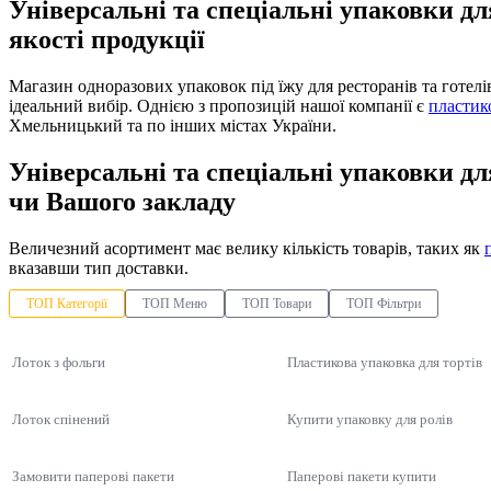
Універсальні та спеціальні упаковки дл
якості продукції
Магазин одноразових упаковок під їжу для ресторанів та готел
ідеальний вибір. Однією з пропозицій нашої компанії є
пластико
Хмельницький та по інших містах України.
Універсальні та спеціальні упаковки дл
чи Вашого закладу
Величезний асортимент має велику кількість товарів, таких як
вказавши тип доставки.
ТОП Категорії
ТОП Меню
ТОП Товари
ТОП Фільтри
Лоток з фольги
Пластикова упаковка для тортів
Лоток спінений
Купити упаковку для ролів
Замовити паперові пакети
Паперові пакети купити