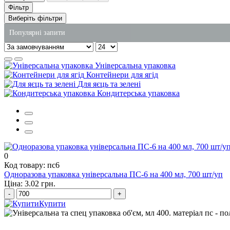
Фільтр
Виберіть фільтри
Популярні запити
коробка для локшини
Універсальна упаковка
упаковка для салатів ціна
Контейнери для ягід
Для яєць та зелені
замовити пакети поліетиленові
Кондитерська упаковка
купити упаковку для суші
купити оптом пакети для сміття
засіб для видалення жиру з плити
0
Код товару: пс6
Одноразова упаковка універсальна ПС-6 на 400 мл, 700 шт/уп
Ціна: 3.02 грн.
-
+
Купити