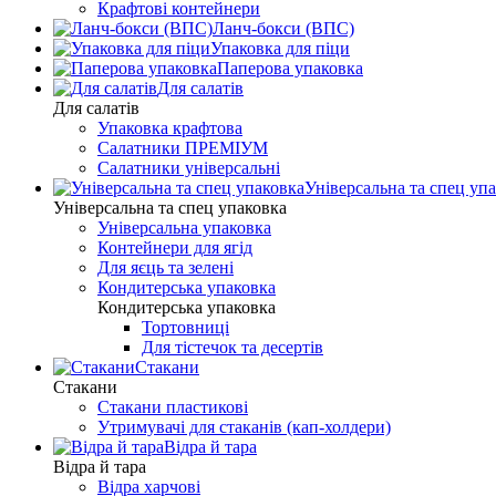
Крафтові контейнери
Ланч-бокси (ВПС)
Упаковка для піци
Паперова упаковка
Для салатів
Для салатів
Упаковка крафтова
Салатники ПРЕМІУМ
Салатники універсальні
Універсальна та спец уп
Універсальна та спец упаковка
Універсальна упаковка
Контейнери для ягід
Для яєць та зелені
Кондитерська упаковка
Кондитерська упаковка
Тортовниці
Для тістечок та десертів
Стакани
Стакани
Стакани пластикові
Утримувачі для стаканів (кап-холдери)
Відра й тара
Відра й тара
Відра харчові