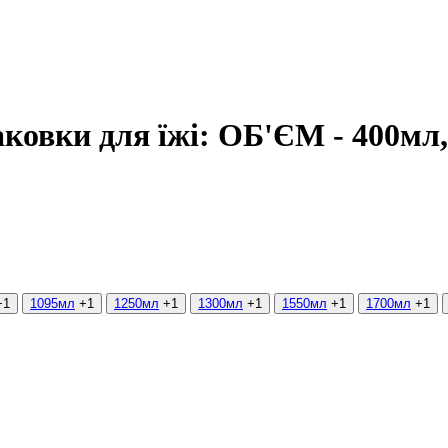
аковки для їжі: ОБ'ЄМ - 400мл
+1
1095мл
+1
1250мл
+1
1300мл
+1
1550мл
+1
1700мл
+1