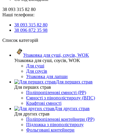
38 093 315 82 80
Наші телефони:
38 093 315 82 80
38 096 872 35 98
Список категорій
Упаковка для суші, соусів, WOK
Упаковка для суші, соусів, WOK
Для суші
Для соусів
Упаковка для лапши
Для перших страв
Для перших страв
Поліпропіленові ємності (PP)
Ємності з пінополістиролу (ВПС)
Крафтові ємності
Для других страв
Для других страв
Поліпропіленові контейнери (PP)
Підложка з пінополістиролу
Фольговані контейнери