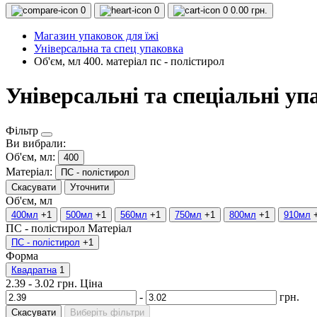
0
0
0
0.00 грн.
Магазин упаковок для їжі
Універсальна та спец упаковка
Об'єм, мл 400. матеріал пс - полістирол
Універсальні та спеціальні уп
Фільтр
Ви вибрали:
Об'єм, мл:
400
Матеріал:
ПС - полістирол
Скасувати
Уточнити
Об'єм, мл
400мл
+1
500мл
+1
560мл
+1
750мл
+1
800мл
+1
910мл
ПС - полістирол
Матеріал
ПС - полістирол
+1
Форма
Квадратна
1
2.39
-
3.02
грн.
Ціна
-
грн.
Скасувати
Виберіть фільтри