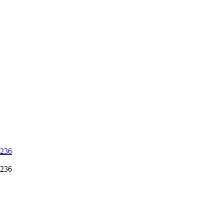
 236
 236