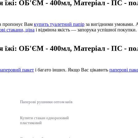
я їжі: ОБ'ЄМ - 400мл, Матеріал - ПС - п
ів пропонує Вам
купить туалетний папір
за вигідними умовами. 
ві стакани, ціна
і відмінна якість — запорука успішної покупки.
я їжі: ОБ'ЄМ - 400мл, Матеріал - ПС - п
паперовий пакет
і багато інших. Якщо Вас цікавить
паперові пак
Паперові рушники оптом київ
Купити стакан одноразовий
пластиковий