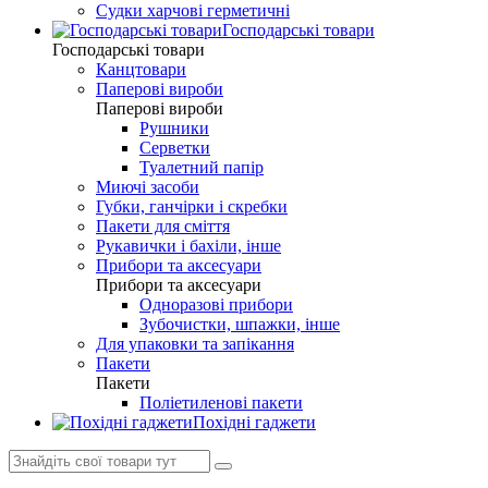
Судки харчові герметичні
Господарські товари
Господарські товари
Канцтовари
Паперові вироби
Паперові вироби
Рушники
Серветки
Туалетний папір
Миючі засоби
Губки, ганчірки і скребки
Пакети для сміття
Рукавички і бахіли, інше
Прибори та аксесуари
Прибори та аксесуари
Одноразові прибори
Зубочистки, шпажки, інше
Для упаковки та запікання
Пакети
Пакети
Поліетиленові пакети
Похідні гаджети