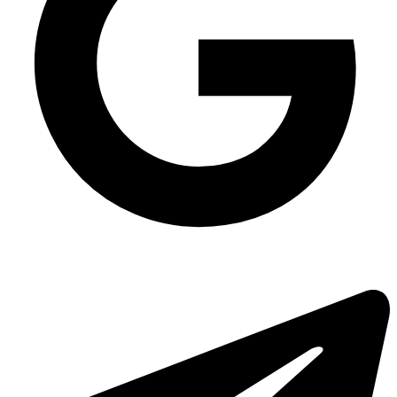
Упаковка для суші ПС-63 (дно чорне), 380 шт/уп
Коробка для піци/хачапурі 328х163х38 мм бура, 100 шт/уп
Упаковка для тортів 0,5 кг ПС-223, 150 шт/уп