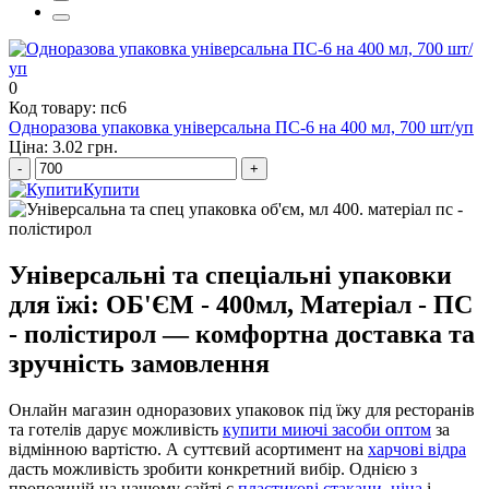
столові серветки оптом
0
Код товару: пс6
Одноразова упаковка універсальна ПС-6 на 400 мл, 700 шт/уп
Ціна: 3.02 грн.
-
+
Купити
Універсальні та спеціальні упаковки
для їжі: ОБ'ЄМ - 400мл, Матеріал - ПС
- полістирол — комфортна доставка та
зручність замовлення
Онлайн магазин одноразових упаковок під їжу для ресторанів
та готелів дарує можливість
купити миючі засоби оптом
за
відмінною вартістю. А суттєвий асортимент на
харчові відра
дасть можливість зробити конкретний вибір. Однією з
пропозицій на нашому сайті є
пластикові стакани, ціна
і