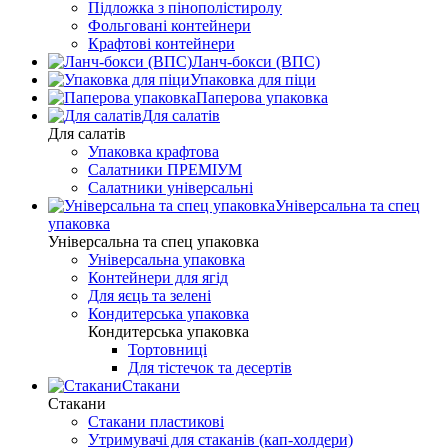
Підложка з пінополістиролу
Фольговані контейнери
Крафтові контейнери
Ланч-бокси (ВПС)
Упаковка для піци
Паперова упаковка
Для салатів
Для салатів
Упаковка крафтова
Салатники ПРЕМІУМ
Салатники універсальні
Універсальна та спец
упаковка
Універсальна та спец упаковка
Універсальна упаковка
Контейнери для ягід
Для яєць та зелені
Кондитерська упаковка
Кондитерська упаковка
Тортовниці
Для тістечок та десертів
Стакани
Стакани
Стакани пластикові
Утримувачі для стаканів (кап-холдери)