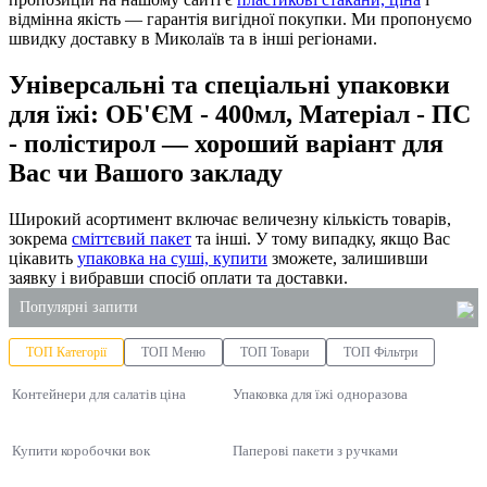
відмінна якість — гарантія вигідної покупки. Ми пропонуємо
швидку доставку в Миколаїв та в інші регіонами.
Універсальні та спеціальні упаковки
для їжі: ОБ'ЄМ - 400мл, Матеріал - ПС
- полістирол — хороший варіант для
Вас чи Вашого закладу
Широкий асортимент включає величезну кількість товарів,
зокрема
сміттєвий пакет
та інші. У тому випадку, якщо Вас
цікавить
упаковка на суші, купити
зможете, залишивши
заявку і вибравши спосіб оплати та доставки.
Популярні запити
ТОП Категорії
ТОП Меню
ТОП Товари
ТОП Фільтри
купити відро харчове
Контейнери для салатів ціна
поліетиленові пакети оптом купити
Упаковка для їжі одноразова
одноразові лотки
Купити коробочки вок
Паперові пакети з ручками
коробки для локшини купити
торт у пластиковій упаковці