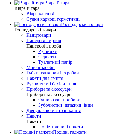
Відра й тара
Відра й тара
Відра харчові
Судки харчові герметичні
Господарські товари
Господарські товари
Канцтовари
Паперові вироби
Паперові вироби
Рушники
Серветки
Туалетний папір
Миючі засоби
Губки, ганчірки і скребки
Пакети для сміття
Рукавички і бахіли, інше
Прибори та аксесуари
Прибори та аксесуари
Одноразові прибори
Зубочистки, шпажки, інше
Для упаковки та запікання
Пакети
Пакети
Поліетиленові пакети
Похідні гаджети