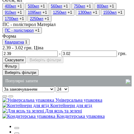
Об'єм, мл
400мл
+1
500мл
+1
560мл
+1
750мл
+1
800мл
+1
910мл
+1
1095мл
+1
1250мл
+1
1300мл
+1
1550мл
+1
1700мл
+1
2250мл
+1
ПС - полістирол
Матеріал
ПС - полістирол
+1
Форма
Квадратна
1
2.39
-
3.02
грн.
Ціна
-
грн.
Скасувати
Виберіть фільтри
Фільтр
Виберіть фільтри
Популярні запити
купити відро харчове
Універсальна упаковка
поліетиленові пакети оптом купити
Контейнери для ягід
Для яєць та зелені
одноразові лотки
Кондитерська упаковка
коробки для локшини купити
торт у пластиковій упаковці