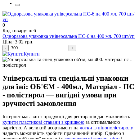
рідке мило 5 літрів ціна
0
Код товару: пс6
Одноразова упаковка універсальна ПС-6 на 400 мл, 700 шт/уп
Ціна: 3.02 грн.
-
+
Купити
Універсальні та спеціальні упаковки
для їжі: ОБ'ЄМ - 400мл, Матеріал - ПС
- полістирол — вигідні умови при
зручності замовлення
Інтернет магазин з продукції для ресторанів дає можливість
купити пластикові стакани з кришкою
за оптимальною
вартістю. А великий асортимент на
лотки із пінополістиролу
надасть можливість зробити правильний вибір. Однією з
пропозицій нашої компанії є
господарські товари, ціни
і