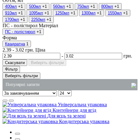
Об'єм, мл
400мл
+1
500мл
+1
560мл
+1
750мл
+1
800мл
+1
910мл
+1
1095мл
+1
1250мл
+1
1300мл
+1
1550мл
+1
1700мл
+1
2250мл
+1
ПС - полістирол
Матеріал
ПС - полістирол
+1
Форма
Квадратна
1
2.39
-
3.02
грн.
Ціна
-
грн.
Скасувати
Виберіть фільтри
Фільтр
Виберіть фільтри
Популярні запити
одноразове столове приладдя
Універсальна упаковка
миючі засоби каталог
Контейнери для ягід
Для яєць та зелені
контейнер для суші купити
Кондитерська упаковка
упаковка для супів
сміттєві пакети