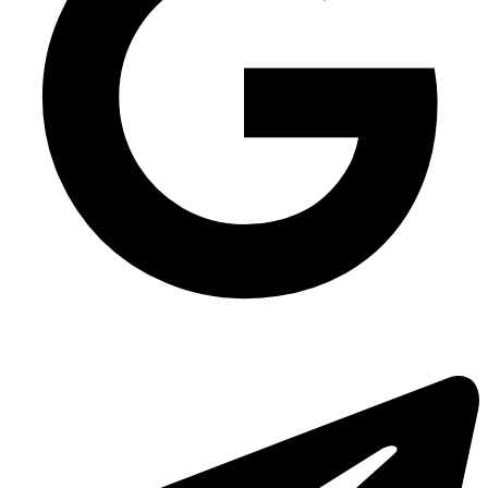
Упаковка колір крафт для салатів
Упаковка для ягід МУТНА HF на 0.5 кг ПЕТ
Контейнер крафт 750 мл
Упаковка для тортів 0,5 кг ПС-223дч, 150 шт/уп
Ємність супова паперова Крафт/Крафт 750 мл, 400 шт/уп