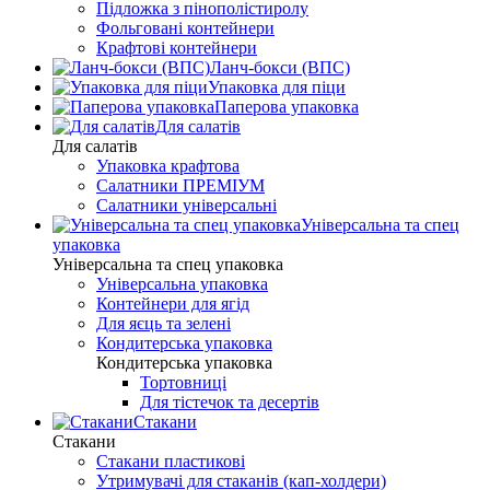
Підложка з пінополістиролу
Фольговані контейнери
Крафтові контейнери
Ланч-бокси (ВПС)
Упаковка для піци
Паперова упаковка
Для салатів
Для салатів
Упаковка крафтова
Салатники ПРЕМІУМ
Салатники універсальні
Універсальна та спец
упаковка
Універсальна та спец упаковка
Універсальна упаковка
Контейнери для ягід
Для яєць та зелені
Кондитерська упаковка
Кондитерська упаковка
Тортовниці
Для тістечок та десертів
Стакани
Стакани
Стакани пластикові
Утримувачі для стаканів (кап-холдери)