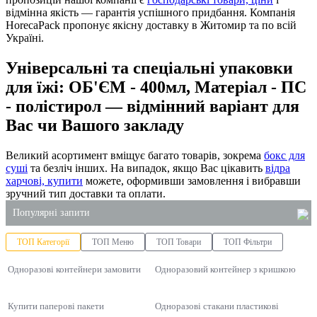
відмінна якість — гарантія успішного придбання. Компанія
HorecaPack пропонує якісну доставку в Житомир та по всій
Україні.
Універсальні та спеціальні упаковки
для їжі: ОБ'ЄМ - 400мл, Матеріал - ПС
- полістирол — відмінний варіант для
Вас чи Вашого закладу
Великий асортимент вміщує багато товарів, зокрема
бокс для
суші
та безліч інших. На випадок, якщо Вас цікавить
відра
харчові, купити
можете, оформивши замовлення і вибравши
зручний тип доставки та оплати.
Популярні запити
ТОП Категорії
ТОП Меню
ТОП Товари
ТОП Фільтри
одноразове столове приладдя
Одноразові контейнери замовити
миючі засоби каталог
Одноразовий контейнер з кришкою
контейнер для суші купити
Купити паперові пакети
Одноразові стакани пластикові
упаковка для супів