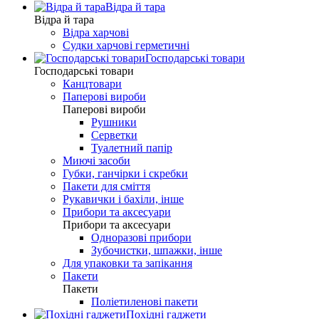
Відра й тара
Відра й тара
Відра харчові
Судки харчові герметичні
Господарські товари
Господарські товари
Канцтовари
Паперові вироби
Паперові вироби
Рушники
Серветки
Туалетний папір
Миючі засоби
Губки, ганчірки і скребки
Пакети для сміття
Рукавички і бахіли, інше
Прибори та аксесуари
Прибори та аксесуари
Одноразові прибори
Зубочистки, шпажки, інше
Для упаковки та запікання
Пакети
Пакети
Поліетиленові пакети
Похідні гаджети