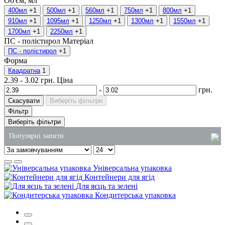
Об'єм, мл
400мл
+1
500мл
+1
560мл
+1
750мл
+1
800мл
+1
910мл
+1
1095мл
+1
1250мл
+1
1300мл
+1
1550мл
+1
1700мл
+1
2250мл
+1
ПС - полістирол
Матеріал
ПС - полістирол
+1
Форма
Квадратна
1
2.39
-
3.02
грн.
Ціна
-
грн.
Скасувати
Виберіть фільтри
Фільтр
Виберіть фільтри
Популярні запити
пакети
Універсальна упаковка
купити одноразові контейнери для харчових
Контейнери для ягід
продуктів
Для яєць та зелені
Кондитерська упаковка
купити одноразовий стакан
упаковка для тістечок