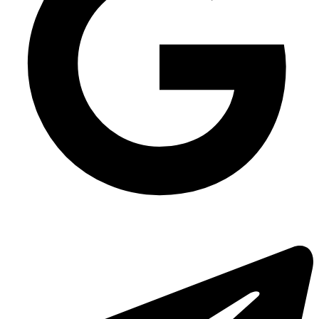
OxiClean \"Golden Line\" Средство жидкое от грибка и плесени 0,5л с
триггером пвх
Одноразова упаковка для тортів квадратна ПС-53 на 2250 мл, 110 шт/уп
Упаковка для тортів 2 кг ПС-25, 200 шт/уп