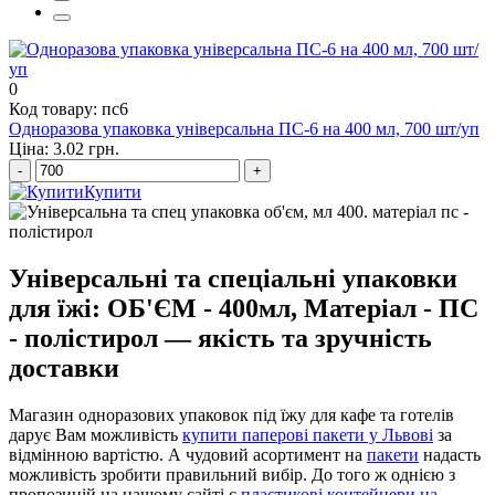
пластикові контейнери для ягід
пластикові стакани оптом
0
Код товару: пс6
Одноразова упаковка універсальна ПС-6 на 400 мл, 700 шт/уп
Ціна: 3.02 грн.
-
+
Купити
Універсальні та спеціальні упаковки
для їжі: ОБ'ЄМ - 400мл, Матеріал - ПС
- полістирол — якість та зручність
доставки
Магазин одноразових упаковок під їжу для кафе та готелів
дарує Вам можливість
купити паперові пакети у Львові
за
відмінною вартістю. А чудовий асортимент на
пакети
надасть
можливість зробити правильний вибір. До того ж однією з
пропозицій на нашому сайті є
пластикові контейнери на