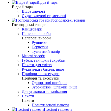
Відра й тара
Відра й тара
Відра харчові
Судки харчові герметичні
Господарські товари
Господарські товари
Канцтовари
Паперові вироби
Паперові вироби
Рушники
Серветки
Туалетний папір
Миючі засоби
Губки, ганчірки і скребки
Пакети для сміття
Рукавички і бахіли, інше
Прибори та аксесуари
Прибори та аксесуари
Одноразові прибори
Зубочистки, шпажки, інше
Для упаковки та запікання
Пакети
Пакети
Поліетиленові пакети
Похідні гаджети