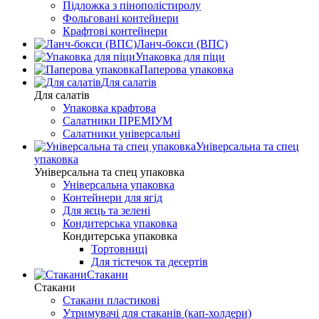
Підложка з пінополістиролу
Фольговані контейнери
Крафтові контейнери
Ланч-бокси (ВПС)
Упаковка для піци
Паперова упаковка
Для салатів
Для салатів
Упаковка крафтова
Салатники ПРЕМІУМ
Салатники універсальні
Універсальна та спец
упаковка
Універсальна та спец упаковка
Універсальна упаковка
Контейнери для ягід
Для яєць та зелені
Кондитерська упаковка
Кондитерська упаковка
Тортовниці
Для тістечок та десертів
Стакани
Стакани
Стакани пластикові
Утримувачі для стаканів (кап-холдери)