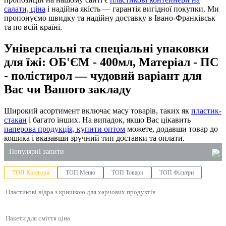
салати, ціна
і надійна якість — гарантія вигідної покупки. Ми
пропонуємо швидку та надійну доставку в Івано-Франківськ
та по всій країні.
Універсальні та спеціальні упаковки
для їжі: ОБ'ЄМ - 400мл, Матеріал - ПС
- полістирол — чудовий варіант для
Вас чи Вашого закладу
Широкий асортимент включає масу товарів, таких як
пластик-
стакан
і багато інших. На випадок, якщо Вас цікавить
паперова продукція, купити оптом
можете, додавши товар до
кошика і вказавши зручний тип доставки та оплати.
Популярні запити
ТОП Категорії
ТОП Меню
ТОП Товари
ТОП Фільтри
пакети
Пластикові відра з кришкою для харчових продуктів
купити одноразові контейнери для харчових
продуктів
купити одноразовий стакан
Пакети для сміття ціна