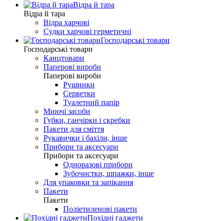
Відра й тара
Відра й тара
Відра харчові
Судки харчові герметичні
Господарські товари
Господарські товари
Канцтовари
Паперові вироби
Паперові вироби
Рушники
Серветки
Туалетний папір
Миючі засоби
Губки, ганчірки і скребки
Пакети для сміття
Рукавички і бахіли, інше
Прибори та аксесуари
Прибори та аксесуари
Одноразові прибори
Зубочистки, шпажки, інше
Для упаковки та запікання
Пакети
Пакети
Поліетиленові пакети
Похідні гаджети