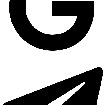
Білий бокс для локшини та рису
Одноразова упаковка універсальна ПС-110 на 1095 мл, 600 шт/уп
Упаковка для салату одноразова ПС-160 на 500 мл, 700 шт/уп