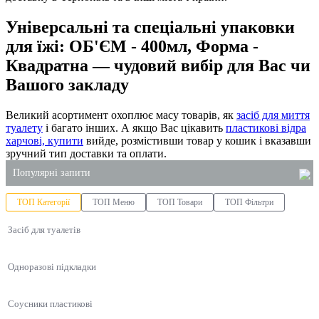
Універсальні та спеціальні упаковки
для їжі: ОБ'ЄМ - 400мл, Форма -
Квадратна — чудовий вибір для Вас чи
Вашого закладу
Великий асортимент охоплює масу товарів, як
засіб для миття
туалету
і багато інших. А якщо Вас цікавить
пластикові відра
харчові, купити
вийде, розмістивши товар у кошик і вказавши
зручний тип доставки та оплати.
Популярні запити
ТОП Категорії
ТОП Меню
ТОП Товари
ТОП Фільтри
паперові пакети
Засіб для туалетів
пластикові відра харчові київ
купити соусники одноразові
Одноразові підкладки
купити контейнери одноразові харчові
замовити одноразові стакани
Соусники пластикові
одноразова упаковка суші