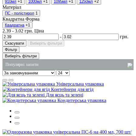
910мл
+1
1000мл
+1
1095мл
+1
1250мл
+2
Матеріал
ПС - полістирол
1
Квадратна
Форма
Квадратна
+1
2.39
-
3.02
грн.
Ціна
-
грн.
Скасувати
Виберіть фільтри
Фільтр
Виберіть фільтри
Популярні запити
паперові пакети
Універсальна упаковка
пластикові відра харчові київ
Контейнери для ягід
Для яєць та зелені
купити соусники одноразові
Кондитерська упаковка
купити контейнери одноразові харчові
замовити одноразові стакани
одноразова упаковка суші