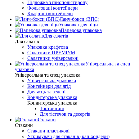
Підложка з пінополістиролу
Фольговані контейнери
Крафтові контейнери
Ланч-бокси (ВПС)
Упаковка для піци
Паперова упаковка
Для салатів
Для салатів
Упаковка крафтова
Салатники ПРЕМІУМ
Салатники універсальні
Універсальна та спец
упаковка
Універсальна та спец упаковка
Універсальна упаковка
Контейнери для ягід
Для яєць та зелені
Кондитерська упаковка
Кондитерська упаковка
Тортовниці
Для тістечок та десертів
Стакани
Стакани
Стакани пластикові
Утримувачі для стаканів (кап-холдери)