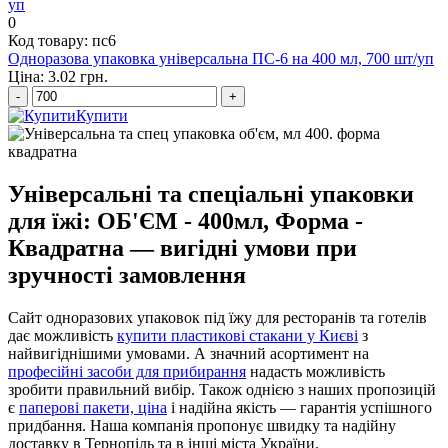
0
Код товару: пс6
Одноразова упаковка універсальна ПС-6 на 400 мл, 700 шт/уп
Ціна: 3.02 грн.
-
+
Купити
Універсальні та спеціальні упаковки
для їжі: ОБ'ЄМ - 400мл, Форма -
Квадратна — вигідні умови при
зручності замовлення
Сайт одноразових упаковок під їжу для ресторанів та готелів
дає можливість
купити пластикові стакани у Києві
з
найвигіднішими умовами. А значний асортимент на
професійні засоби для прибирання
надасть можливість
зробити правильний вибір. Також однією з наших пропозицій
є
паперові пакети, ціна
і надійна якість — гарантія успішного
придбання. Наша компанія пропонує швидку та надійну
доставку в Тернопіль та в інші міста України.