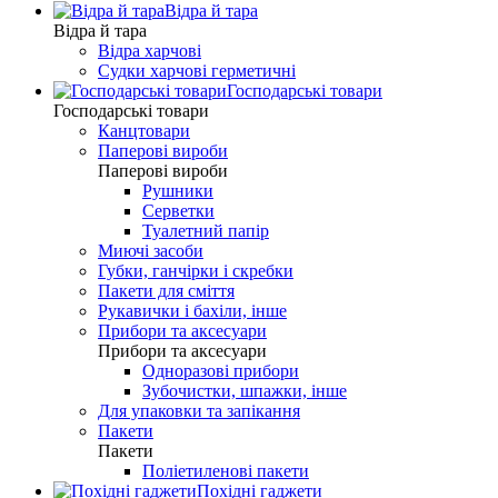
Відра й тара
Відра й тара
Відра харчові
Судки харчові герметичні
Господарські товари
Господарські товари
Канцтовари
Паперові вироби
Паперові вироби
Рушники
Серветки
Туалетний папір
Миючі засоби
Губки, ганчірки і скребки
Пакети для сміття
Рукавички і бахіли, інше
Прибори та аксесуари
Прибори та аксесуари
Одноразові прибори
Зубочистки, шпажки, інше
Для упаковки та запікання
Пакети
Пакети
Поліетиленові пакети
Похідні гаджети