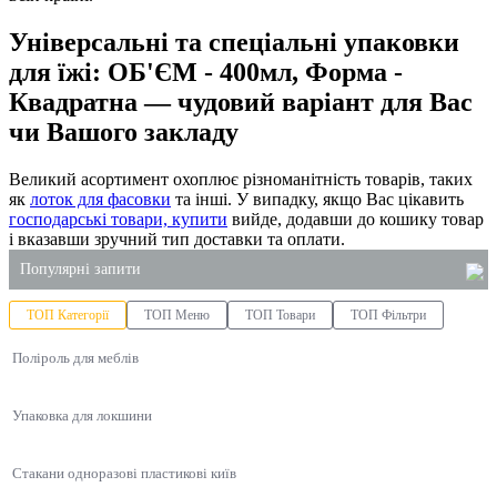
Універсальні та спеціальні упаковки
для їжі: ОБ'ЄМ - 400мл, Форма -
Квадратна — чудовий варіант для Вас
чи Вашого закладу
Великий асортимент охоплює різноманітність товарів, таких
як
лоток для фасовки
та інші. У випадку, якщо Вас цікавить
господарські товари, купити
вийде, додавши до кошику товар
і вказавши зручний тип доставки та оплати.
Популярні запити
ТОП Категорії
ТОП Меню
ТОП Товари
ТОП Фільтри
купити пакети паперові
Поліроль для меблів
купити миючий засіб для посуду 5 літрів
одноразові стакани одеса
Упаковка для локшини
алюмінієві контейнери для харчових продуктів
паперові рушники оптом київ
Стакани одноразові пластикові київ
одноразові лотки для їжі купити