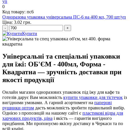
0
Код товару: пс6
Одноразова упаковка універсальна ПС-6 на 400 мл, 700 шт/уп
Ціна: 3.02 грн.
-
+
Купити
Універсальні та спеціальні упаковки
для їжі: ОБ'ЄМ - 400мл, Форма -
Квадратна — зручність доставки при
якості продукції
Онлайн магазин одноразових упаковок під їжу для кафе та
готелів дарує Вам можливість
купити упаковки для тістечок
із
вигідними умовами. А гарний асортимент на
паперові
рушники оптом
дасть можливість зробити правильний вибір.
Однією з пропозицій на нашому сайті є
пластикові відра для
харчових продуктів, ціна
і якість — гарантія вигідного
придбання. Ми пропонуємо якісну доставку в Черкаси та по
всій країні.