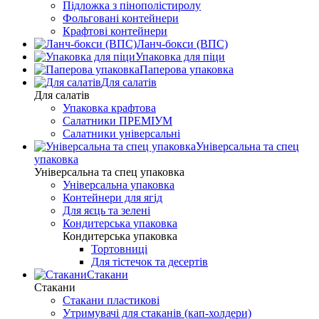
Підложка з пінополістиролу
Фольговані контейнери
Крафтові контейнери
Ланч-бокси (ВПС)
Упаковка для піци
Паперова упаковка
Для салатів
Для салатів
Упаковка крафтова
Салатники ПРЕМІУМ
Салатники універсальні
Універсальна та спец
упаковка
Універсальна та спец упаковка
Універсальна упаковка
Контейнери для ягід
Для яєць та зелені
Кондитерська упаковка
Кондитерська упаковка
Тортовниці
Для тістечок та десертів
Стакани
Стакани
Стакани пластикові
Утримувачі для стаканів (кап-холдери)