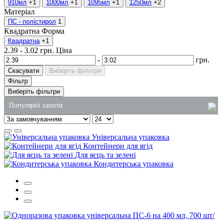
910мл
+1
1000мл
+1
1095мл
+1
1250мл
+2
Матеріал
ПС - полістирол
1
Квадратна
Форма
Квадратна
+1
2.39
-
3.02
грн.
Ціна
-
грн.
Скасувати
Виберіть фільтри
Фільтр
Виберіть фільтри
Популярні запити
купити пакети паперові
Універсальна упаковка
купити миючий засіб для посуду 5 літрів
Контейнери для ягід
Для яєць та зелені
одноразові стакани одеса
Кондитерська упаковка
алюмінієві контейнери для харчових продуктів
паперові рушники оптом київ
одноразові лотки для їжі купити