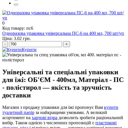
підкладка з всп
0
Код товару: пс6
Одноразова упаковка універсальна ПС-6 на 400 мл, 700 шт/уп
Ціна: 3.02 грн.
-
+
Купити
Універсальні та спеціальні упаковки
для їжі: ОБ'ЄМ - 400мл, Матеріал - ПС
- полістирол — якість та зручність
доставки
Магазин з продажу упаковки для їжі пропонує Вам
купити
туалетний папір
за найкращими умовами. А великий
асортимент на
харчові відра
дозволить зробити раціональний
вибір. Також однією з численних пропозицій є
пластикові
стакани, ціна
і відмінна якість — запорука успішної покупки.