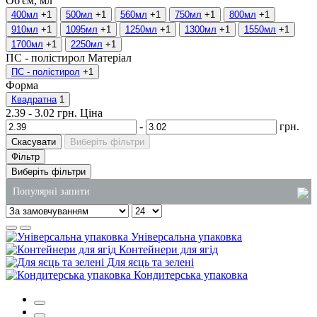
Об'єм, мл
400мл
+1
500мл
+1
560мл
+1
750мл
+1
800мл
+1
910мл
+1
1095мл
+1
1250мл
+1
1300мл
+1
1550мл
+1
1700мл
+1
2250мл
+1
ПС - полістирол
Матеріал
ПС - полістирол
+1
Форма
Квадратна
1
2.39
-
3.02
грн.
Ціна
-
грн.
Скасувати
Виберіть фільтри
Фільтр
Виберіть фільтри
Популярні запити
купити пакети київ
Універсальна упаковка
одноразові коробки для їжі
Контейнери для ягід
Для яєць та зелені
замовити господарські товари київ
Кондитерська упаковка
фольговані бокси
коробочка локшина