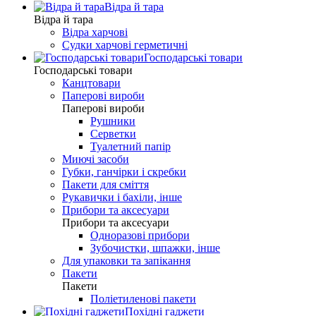
Відра й тара
Відра й тара
Відра харчові
Судки харчові герметичні
Господарські товари
Господарські товари
Канцтовари
Паперові вироби
Паперові вироби
Рушники
Серветки
Туалетний папір
Миючі засоби
Губки, ганчірки і скребки
Пакети для сміття
Рукавички і бахіли, інше
Прибори та аксесуари
Прибори та аксесуари
Одноразові прибори
Зубочистки, шпажки, інше
Для упаковки та запікання
Пакети
Пакети
Поліетиленові пакети
Похідні гаджети