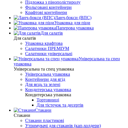
Підложка з пінополістиролу
Фольговані контейнери
Крафтові контейнери
Ланч-бокси (ВПС)
Упаковка для піци
Паперова упаковка
Для салатів
Для салатів
Упаковка крафтова
Салатники ПРЕМІУМ
Салатники універсальні
Універсальна та спец
упаковка
Універсальна та спец упаковка
Універсальна упаковка
Контейнери для ягід
Для яєць та зелені
Кондитерська упаковка
Кондитерська упаковка
Тортовниці
Для тістечок та десертів
Стакани
Стакани
Стакани пластикові
Утримувачі для стаканів (кап-холдери)