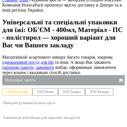
Компанія HorecaPack пропонує якісну доставку в Дніпро та в
інші регіони України.
Універсальні та спеціальні упаковки
для їжі: ОБ'ЄМ - 400мл, Матеріал - ПС
- полістирол — хороший варіант для
Вас чи Вашого закладу
Масштабний асортимент вміщує багато товарів, зокрема
одноразовий посуд для їжі
та інші. А якщо Вас цікавить
паперові пакети, замовити
вийде, оформивши замовлення
через кошик і вказавши спосіб доставки.
Популярні запити
ТОП Категорії
ТОП Меню
ТОП Товари
ТОП Фільтри
купити пакети київ
Паперові рушники купити одеса
одноразові коробки для їжі
замовити господарські товари київ
Алюмінієві контейнери для харчових продуктів
фольговані бокси
коробочка локшина