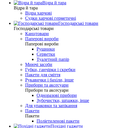
Відра й тара
Відра й тара
Відра харчові
Судки харчові герметичні
Господарські товари
Господарські товари
Канцтовари
Паперові вироби
Паперові вироби
Рушники
Серветки
Туалетний папір
Миючі засоби
Губки, ганчірки і скребки
Пакети для сміття
Рукавички і бахіли, інше
Прибори та аксесуари
Прибори та аксесуари
Одноразові прибори
Зубочистки, шпажки, інше
Для упаковки та запікання
Пакети
Пакети
Поліетиленові пакети
Похідні гаджети