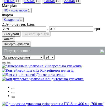
1300мл
+1
1550мл
+2
1700мл
+2
2250мл
+1
Матеріал
ПС - полістирол
1
Форма
Квадратна
1
2.39
-
3.02
грн.
Ціна
-
грн.
Скасувати
Виберіть фільтри
Фільтр
Виберіть фільтри
Популярні запити
купити пакет паперовий
Універсальна упаковка
миючий засіб для посуду 5 л
Контейнери для ягід
Для яєць та зелені
одноразові стакани пластикові
Кондитерська упаковка
контейнери для супу
контейнери одноразові для їжі
пакети для сміття оптом