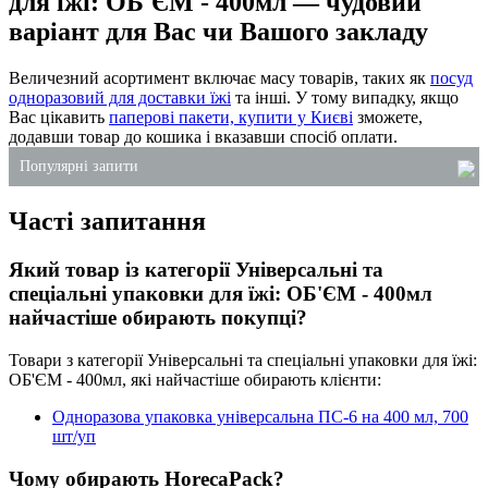
для їжі: ОБ'ЄМ - 400мл — чудовий
варіант для Вас чи Вашого закладу
Величезний асортимент включає масу товарів, таких як
посуд
одноразовий для доставки їжі
та інші. У тому випадку, якщо
Вас цікавить
паперові пакети, купити у Києві
зможете,
додавши товар до кошика і вказавши спосіб оплати.
Популярні запити
Часті запитання
купити пакет паперовий
миючий засіб для посуду 5 л
Який товар із категорії Універсальні та
одноразові стакани пластикові
спеціальні упаковки для їжі: ОБ'ЄМ - 400мл
контейнери для супу
найчастіше обирають покупці?
контейнери одноразові для їжі
Товари з категорії Універсальні та спеціальні упаковки для їжі:
пакети для сміття оптом
ОБ'ЄМ - 400мл, які найчастіше обирають клієнти:
Одноразова упаковка універсальна ПС-6 на 400 мл, 700
шт/уп
Чому обирають HorecaPack?