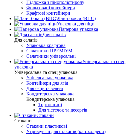
Підложка з пінополістиролу
Фольговані контейнери
Крафтові контейнери
Ланч-бокси (ВПС)
Упаковка для піци
Паперова упаковка
Для салатів
Для салатів
Упаковка крафтова
Салатники ПРЕМІУМ
Салатники універсальні
Універсальна та спец
упаковка
Універсальна та спец упаковка
Універсальна упаковка
Контейнери для ягід
Для яєць та зелені
Кондитерська упаковка
Кондитерська упаковка
Тортовниці
Для тістечок та десертів
Стакани
Стакани
Стакани пластикові
Утримувачі для стаканів (кап-холдери)