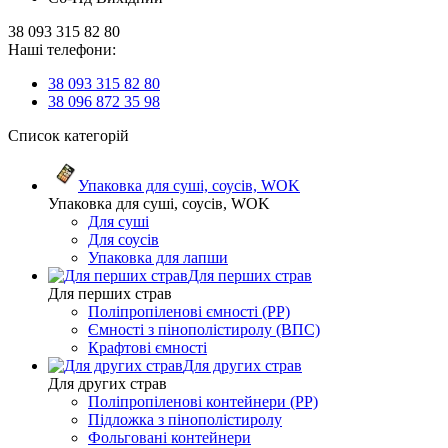
38 093 315 82 80
Наші телефони:
38 093 315 82 80
38 096 872 35 98
Список категорій
Упаковка для суші, соусів, WOK
Упаковка для суші, соусів, WOK
Для суші
Для соусів
Упаковка для лапши
Для перших страв
Для перших страв
Поліпропіленові ємності (PP)
Ємності з пінополістиролу (ВПС)
Крафтові ємності
Для других страв
Для других страв
Поліпропіленові контейнери (PP)
Підложка з пінополістиролу
Фольговані контейнери