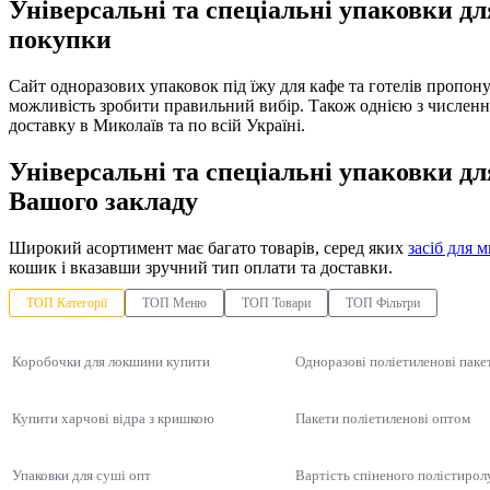
Універсальні та спеціальні упаковки дл
покупки
Сайт одноразових упаковок під їжу для кафе та готелів пропон
можливість зробити правильний вибір. Також однією з числен
доставку в Миколаїв та по всій Україні.
Універсальні та спеціальні упаковки дл
Вашого закладу
Широкий асортимент має багато товарів, серед яких
засіб для 
кошик і вказавши зручний тип оплати та доставки.
ТОП Категорії
ТОП Меню
ТОП Товари
ТОП Фільтри
Коробочки для локшини купити
Одноразові поліетиленові паке
Купити харчові відра з кришкою
Пакети поліетиленові оптом
Упаковки для суші опт
Вартість спіненого полістирол