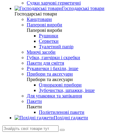
Судки харчові герметичні
Господарські товари
Господарські товари
Канцтовари
Паперові вироби
Паперові вироби
Рушники
Серветки
Туалетний папір
Миючі засоби
Губки, ганчірки і скребки
Пакети для сміття
Рукавички і бахіли, інше
Прибори та аксесуари
Прибори та аксесуари
Одноразові прибори
Зубочистки, шпажки, інше
Для упаковки та запікання
Пакети
Пакети
Поліетиленові пакети
Похідні гаджети