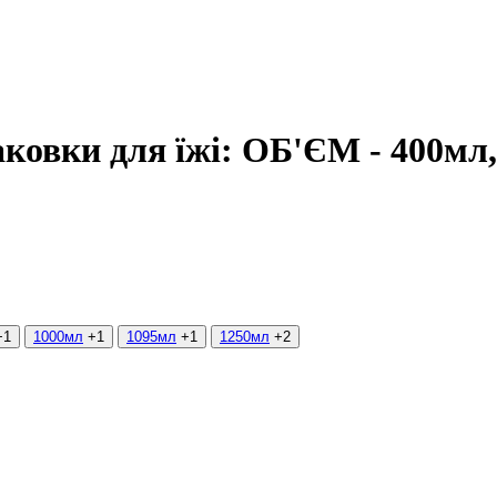
паковки для їжі: ОБ'ЄМ - 400мл
+1
1000мл
+1
1095мл
+1
1250мл
+2