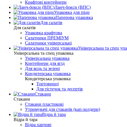
Крафтові контейнери
Ланч-бокси (ВПС)
Упаковка для піци
Паперова упаковка
Для салатів
Для салатів
Упаковка крафтова
Салатники ПРЕМІУМ
Салатники універсальні
Універсальна та спец уп
Універсальна та спец упаковка
Універсальна упаковка
Контейнери для ягід
Для яєць та зелені
Кондитерська упаковка
Кондитерська упаковка
Тортовниці
Для тістечок та десертів
Стакани
Стакани
Стакани пластикові
Утримувачі для стаканів (кап-холдери)
Відра й тара
Відра й тара
Відра харчові