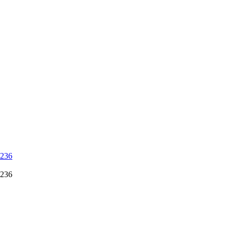
 236
 236