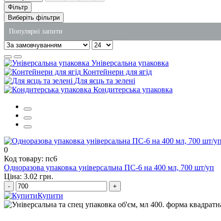
Фільтр
Виберіть фільтри
Популярні запити
одноразові алюмінієві контейнери
Універсальна упаковка
харчове відро з кришкою
Контейнери для ягід
Для яєць та зелені
крафт пакети купити одеса
Кондитерська упаковка
стакан одноразовий пластиковий оптом
паперові рушники замовити
засоби для чищення унітаза купити
0
Код товару: пс6
Одноразова упаковка універсальна ПС-6 на 400 мл, 700 шт/уп
Ціна: 3.02 грн.
-
+
Купити