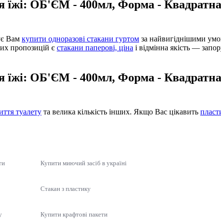
я їжі: ОБ'ЄМ - 400мл, Форма - Квадратн
ує Вам
купити одноразові стакани гуртом
за найвигіднішими умо
них пропозицій є
стакани паперові, ціна
і відмінна якість — запо
я їжі: ОБ'ЄМ - 400мл, Форма - Квадратн
миття туалету
та велика кількість інших. Якщо Вас цікавить
пласт
ти
Купити миючий засіб в україні
Стакан з пластику
у
Купити крафтові пакети