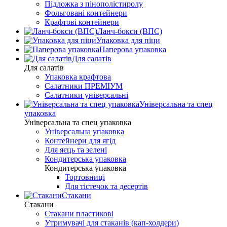
Підложка з пінополістиролу
Фольговані контейнери
Крафтові контейнери
Ланч-бокси (ВПС)
Упаковка для піци
Паперова упаковка
Для салатів
Для салатів
Упаковка крафтова
Салатники ПРЕМІУМ
Салатники універсальні
Універсальна та спец
упаковка
Універсальна та спец упаковка
Універсальна упаковка
Контейнери для ягід
Для яєць та зелені
Кондитерська упаковка
Кондитерська упаковка
Тортовниці
Для тістечок та десертів
Стакани
Стакани
Стакани пластикові
Утримувачі для стаканів (кап-холдери)