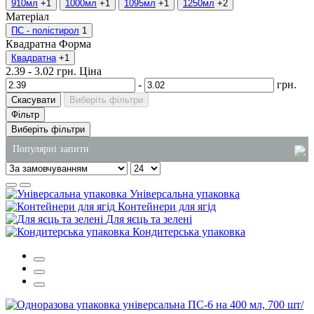
910мл
+1
1000мл
+1
1095мл
+1
1250мл
+2
Матеріал
ПС - полістирол
1
Квадратна
Форма
Квадратна
+1
2.39
-
3.02
грн.
Ціна
-
грн.
Скасувати
Виберіть фільтри
Фільтр
Виберіть фільтри
Популярні запити
інтернет-магазин господарських товарів київ
Універсальна упаковка
купити одноразові пластикові стакани
Контейнери для ягід
Для яєць та зелені
крафт пакети оптом
Кондитерська упаковка
тримач для кавових стаканів
упаковка під локшину
спінені лотки