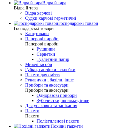
Відра й тара
Відра й тара
Відра харчові
Судки харчові герметичні
Господарські товари
Господарські товари
Канцтовари
Паперові вироби
Паперові вироби
Рушники
Серветки
Туалетний папір
Миючі засоби
Губки, ганчірки і скребки
Пакети для сміття
Рукавички і бахіли, інше
Прибори та аксесуари
Прибори та аксесуари
Одноразові прибори
Зубочистки, шпажки, інше
Для упаковки та запікання
Пакети
Пакети
Поліетиленові пакети
Похідні гаджети