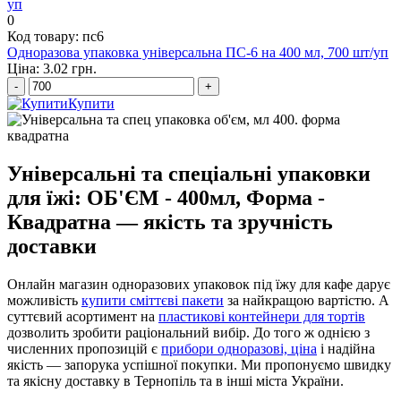
0
Код товару: пс6
Одноразова упаковка універсальна ПС-6 на 400 мл, 700 шт/уп
Ціна: 3.02 грн.
-
+
Купити
Універсальні та спеціальні упаковки
для їжі: ОБ'ЄМ - 400мл, Форма -
Квадратна — якість та зручність
доставки
Онлайн магазин одноразових упаковок під їжу для кафе дарує
можливість
купити сміттєві пакети
за найкращою вартістю. А
суттєвий асортимент на
пластикові контейнери для тортів
дозволить зробити раціональний вибір. До того ж однією з
численних пропозицій є
прибори одноразові, ціна
і надійна
якість — запорука успішної покупки. Ми пропонуємо швидку
та якісну доставку в Тернопіль та в інші міста України.