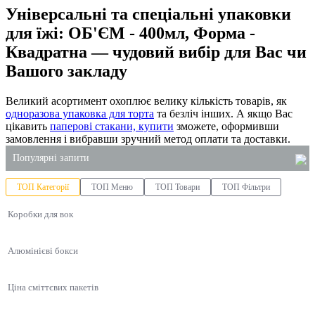
Універсальні та спеціальні упаковки
для їжі: ОБ'ЄМ - 400мл, Форма -
Квадратна — чудовий вибір для Вас чи
Вашого закладу
Великий асортимент охоплює велику кількість товарів, як
одноразова упаковка для торта
та безліч інших. А якщо Вас
цікавить
паперові стакани, купити
зможете, оформивши
замовлення і вибравши зручний метод оплати та доставки.
Популярні запити
ТОП Категорії
ТОП Меню
ТОП Товари
ТОП Фільтри
інтернет-магазин господарських товарів київ
Коробки для вок
купити одноразові пластикові стакани
крафт пакети оптом
Алюмінієві бокси
тримач для кавових стаканів
упаковка під локшину
Ціна сміттєвих пакетів
спінені лотки