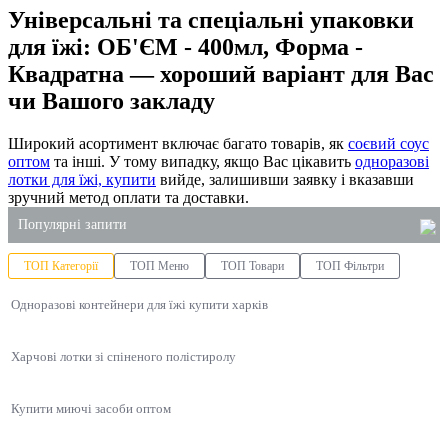
Універсальні та спеціальні упаковки
для їжі: ОБ'ЄМ - 400мл, Форма -
Квадратна — хороший варіант для Вас
чи Вашого закладу
Широкий асортимент включає багато товарів, як
соєвий соус
оптом
та інші. У тому випадку, якщо Вас цікавить
одноразові
лотки для їжі, купити
вийде, залишивши заявку і вказавши
зручний метод оплати та доставки.
Популярні запити
ТОП Категорії
ТОП Меню
ТОП Товари
ТОП Фільтри
засіб для миття посуду 5 літрів ціна
Одноразові контейнери для їжі купити харків
купити паперові пакети в україні
упаковка для суші одеса
Харчові лотки зі спіненого полістиролу
коробка для локшини
одноразовий стакан ціна
Купити миючі засоби оптом
купити паперові серветки на стіл