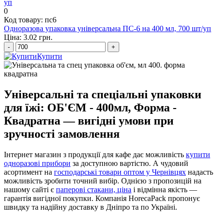
0
Код товару: пс6
Одноразова упаковка універсальна ПС-6 на 400 мл, 700 шт/уп
Ціна: 3.02 грн.
-
+
Купити
Універсальні та спеціальні упаковки
для їжі: ОБ'ЄМ - 400мл, Форма -
Квадратна — вигідні умови при
зручності замовлення
Інтернет магазин з продукції для кафе дає можливість
купити
одноразові прибори
за доступною вартістю. А чудовий
асортимент на
господарські товари оптом у Чернівцях
надасть
можливість зробити точний вибір. Однією з пропозицій на
нашому сайті є
паперові стакани, ціна
і відмінна якість —
гарантія вигідної покупки. Компанія HorecaPack пропонує
швидку та надійну доставку в Дніпро та по Україні.