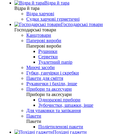
Відра й тара
Відра й тара
Відра харчові
Судки харчові герметичні
Господарські товари
Господарські товари
Канцтовари
Паперові вироби
Паперові вироби
Рушники
Серветки
Туалетний папір
Миючі засоби
Губки, ганчірки і скребки
Пакети для сміття
Рукавички і бахіли, інше
Прибори та аксесуари
Прибори та аксесуари
Одноразові прибори
Зубочистки, шпажки, інше
Для упаковки та запікання
Пакети
Пакети
Поліетиленові пакети
Похідні гаджети