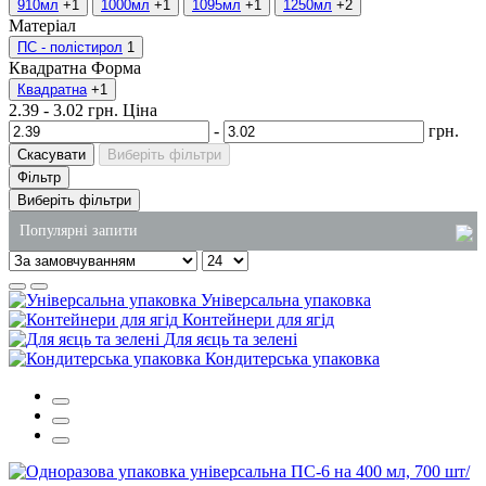
910мл
+1
1000мл
+1
1095мл
+1
1250мл
+2
Матеріал
ПС - полістирол
1
Квадратна
Форма
Квадратна
+1
2.39
-
3.02
грн.
Ціна
-
грн.
Скасувати
Виберіть фільтри
Фільтр
Виберіть фільтри
Популярні запити
засіб для миття посуду 5 літрів ціна
Універсальна упаковка
купити паперові пакети в україні
Контейнери для ягід
Для яєць та зелені
упаковка для суші одеса
Кондитерська упаковка
коробка для локшини
одноразовий стакан ціна
купити паперові серветки на стіл