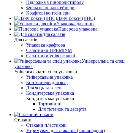
Підложка з пінополістиролу
Фольговані контейнери
Крафтові контейнери
Ланч-бокси (ВПС)
Упаковка для піци
Паперова упаковка
Для салатів
Для салатів
Упаковка крафтова
Салатники ПРЕМІУМ
Салатники універсальні
Універсальна та спец
упаковка
Універсальна та спец упаковка
Універсальна упаковка
Контейнери для ягід
Для яєць та зелені
Кондитерська упаковка
Кондитерська упаковка
Тортовниці
Для тістечок та десертів
Стакани
Стакани
Стакани пластикові
Утримувачі для стаканів (кап-холдери)