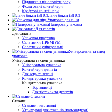
Підложка з пінополістиролу
Фольговані контейнери
Крафтові контейнери
Ланч-бокси (ВПС)
Упаковка для піци
Паперова упаковка
Для салатів
Для салатів
Упаковка крафтова
Салатники ПРЕМІУМ
Салатники універсальні
Універсальна та спец
упаковка
Універсальна та спец упаковка
Універсальна упаковка
Контейнери для ягід
Для яєць та зелені
Кондитерська упаковка
Кондитерська упаковка
Тортовниці
Для тістечок та десертів
Стакани
Стакани
Стакани пластикові
Утримувачі для стаканів (кап-холдери)