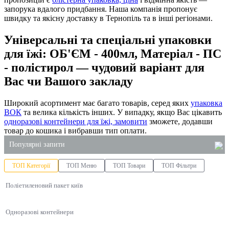
запорука вдалого придбання. Наша компанія пропонує
швидку та якісну доставку в Тернопіль та в інші регіонами.
Універсальні та спеціальні упаковки
для їжі: ОБ'ЄМ - 400мл, Матеріал - ПС
- полістирол — чудовий варіант для
Вас чи Вашого закладу
Широкий асортимент має багато товарів, серед яких
упаковка
ВОК
та велика кількість інших. У випадку, якщо Вас цікавить
одноразові контейнери для їжі, замовити
зможете, додавши
товар до кошика і вибравши тип оплати.
Популярні запити
ТОП Категорії
ТОП Меню
ТОП Товари
ТОП Фільтри
бокси для ролів
Поліетиленовий пакет київ
пакети оптом
харчовий одноразовий контейнер
Одноразові контейнери
пластикові коробки для торта
купити лоток для ягід