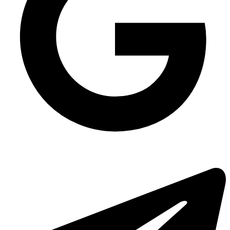
Упаковка для тортів 3 кг ПС-260, 75 шт/уп
Ланч-бокс MB-2 з пінополістиролу (240х210х70), 150 шт/уп
Картонна коробочка крафт для картоплі фрі маленька