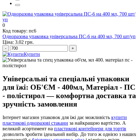
відро харчове пластикове
0
Код товару: пс6
Одноразова упаковка універсальна ПС-6 на 400 мл, 700 шт/уп
Ціна: 3.02 грн.
-
+
Купити
Універсальні та спеціальні упаковки
для їжі: ОБ'ЄМ - 400мл, Матеріал - ПС
- полістирол — комфортна доставка та
зручність замовлення
Інтернет магазин упаковок для їжі дає можливість
купити
пластикові одноразові стакани
за найкращою вартістю. А
великий асортимент на
пластикові контейнери для тортів
дозволить зробити ідеальний вибір. До того ж однією з наших
пропозицій є
блістерна упаковка, ціна
і відмінна якість —