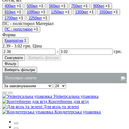
Об'єм, мл
400мл
+1
500мл
+1
560мл
+1
750мл
+1
800мл
+1
910мл
+1
1095мл
+1
1250мл
+1
1300мл
+1
1550мл
+1
1700мл
+1
2250мл
+1
ПС - полістирол
Матеріал
ПС - полістирол
+1
Форма
Квадратна
1
2.39
-
3.02
грн.
Ціна
-
грн.
Скасувати
Виберіть фільтри
Фільтр
Виберіть фільтри
Популярні запити
бокси для ролів
Універсальна упаковка
пакети оптом
Контейнери для ягід
Для яєць та зелені
харчовий одноразовий контейнер
Кондитерська упаковка
пластикові коробки для торта
купити лоток для ягід