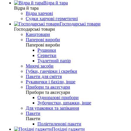
Відра й тара
Відра й тара
Відра харчові
Судки харчові герметичні
Господарські товари
Господарські товари
Канцтовари
Паперові вироби
Паперові вироби
Рушники
Серветки
Туалетний папір
Миючі засоби
Губки, ганчірки і скребки
Пакети для сміття
Рукавички і бахіли, інше
Прибори та аксесуари
Прибори та аксесуари
Одноразові прибори
Зубочистки, шпажки, інше
Для упаковки та запікання
Пакети
Пакети
Поліетиленові пакети
Похідні гаджети