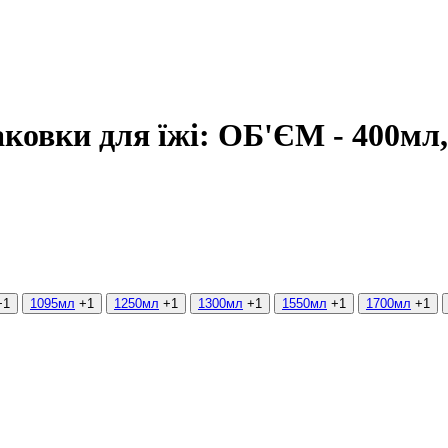
аковки для їжі: ОБ'ЄМ - 400мл
+1
1095мл
+1
1250мл
+1
1300мл
+1
1550мл
+1
1700мл
+1