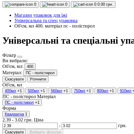
0
0
0
0.00 грн.
Магазин упаковок для їжі
Універсальна та спец упаковка
Об'єм, мл 400. матеріал пс - полістирол
Універсальні та спеціальні уп
Фільтр
Ви вибрали:
Об'єм, мл:
400
Матеріал:
ПС - полістирол
Скасувати
Уточнити
Об'єм, мл
400мл
+1
500мл
+1
560мл
+1
750мл
+1
800мл
+1
910мл
ПС - полістирол
Матеріал
ПС - полістирол
+1
Форма
Квадратна
1
2.39
-
3.02
грн.
Ціна
-
грн.
Скасувати
Виберіть фільтри