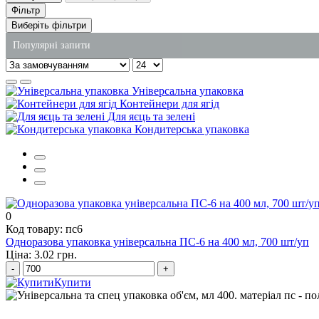
Фільтр
Виберіть фільтри
Популярні запити
контейнер алюмінієвий
Універсальна упаковка
упаковка тістечок
Контейнери для ягід
Для яєць та зелені
ціни на паперові пакети
Кондитерська упаковка
рушник паперовий купити
одноразова супниця
поліроль меблів
0
Код товару: пс6
Одноразова упаковка універсальна ПС-6 на 400 мл, 700 шт/уп
Ціна: 3.02 грн.
-
+
Купити