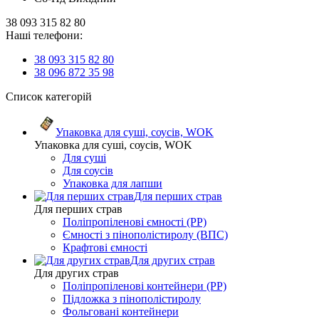
38 093 315 82 80
Наші телефони:
38 093 315 82 80
38 096 872 35 98
Список категорій
Упаковка для суші, соусів, WOK
Упаковка для суші, соусів, WOK
Для суші
Для соусів
Упаковка для лапши
Для перших страв
Для перших страв
Поліпропіленові ємності (PP)
Ємності з пінополістиролу (ВПС)
Крафтові ємності
Для других страв
Для других страв
Поліпропіленові контейнери (PP)
Підложка з пінополістиролу
Фольговані контейнери