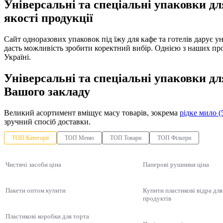
Універсальні та спеціальні упаковки дл
якості продукції
Сайт одноразових упаковок під їжу для кафе та готелів дарує 
дасть можливість зробити коректний вибір. Однією з наших пр
Україні.
Універсальні та спеціальні упаковки дл
Вашого закладу
Великий асортимент вміщує масу товарів, зокрема
рідке мило (
зручний спосіб доставки.
ТОП Категорії
ТОП Меню
ТОП Товари
ТОП Фільтри
Чистячі засоби ціна
Паперові рушники ціна
Пакети оптом купити
Купити пластикові відра дл
продуктів
Пластикові коробки для торта