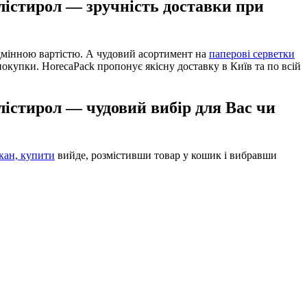
олістирол — зручність доставки при
дмінною вартістю. А чудовий асортимент на
паперові серветки
покупки. HorecaPack пропонує якісну доставку в Київ та по всій
олістирол — чудовий вибір для Вас чи
акан, купити
вийде, розмістивши товар у кошик і вибравши