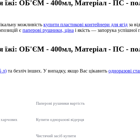
я їжі: ОБ'ЄМ - 400мл, Матеріал - ПС - п
унікальну можливість
купити пластикові контейнери для ягід
за ві
опозицій є
паперові рушники, ціна
і якість — запорука успішної 
я їжі: ОБ'ЄМ - 400мл, Матеріал - ПС - п
5 л)
та безліч інших. У випадку, якщо Вас цікавить
одноразові ст
Паперові рушники вартість
я харчових
Купити одноразові відерця
Чистячий засіб купити