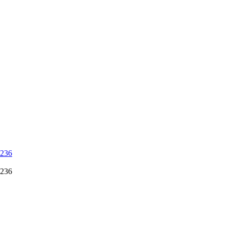
 236
 236