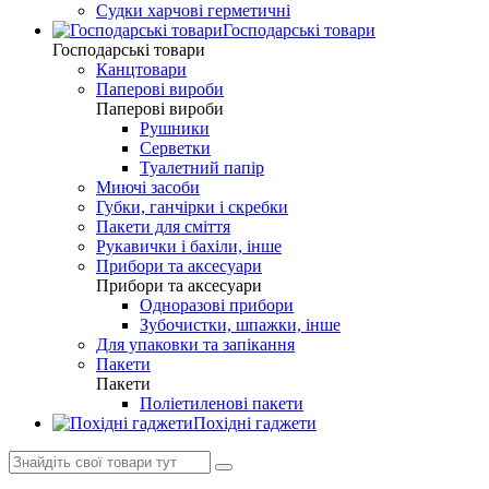
Судки харчові герметичні
Господарські товари
Господарські товари
Канцтовари
Паперові вироби
Паперові вироби
Рушники
Серветки
Туалетний папір
Миючі засоби
Губки, ганчірки і скребки
Пакети для сміття
Рукавички і бахіли, інше
Прибори та аксесуари
Прибори та аксесуари
Одноразові прибори
Зубочистки, шпажки, інше
Для упаковки та запікання
Пакети
Пакети
Поліетиленові пакети
Похідні гаджети