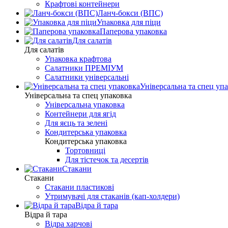
Крафтові контейнери
Ланч-бокси (ВПС)
Упаковка для піци
Паперова упаковка
Для салатів
Для салатів
Упаковка крафтова
Салатники ПРЕМІУМ
Салатники універсальні
Універсальна та спец уп
Універсальна та спец упаковка
Універсальна упаковка
Контейнери для ягід
Для яєць та зелені
Кондитерська упаковка
Кондитерська упаковка
Тортовниці
Для тістечок та десертів
Стакани
Стакани
Стакани пластикові
Утримувачі для стаканів (кап-холдери)
Відра й тара
Відра й тара
Відра харчові