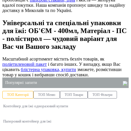
вдалої покупки. Наша компанія пропонує швидку та надійну
доставку в Миколаїв та по Україні.
Універсальні та спеціальні упаковки
для їжі: ОБ'ЄМ - 400мл, Матеріал - ПС
- полістирол — чудовий варіант для
Вас чи Вашого закладу
Масштабний асортимент містить безліч товарів, як
поліетиленовий пакет
і багато інших. У випадку, якщо Вас
цікавить
блістерна упаковка, купити
зможете, розмістивши
товар у кошик і вибравши спосіб доставки.
Популярні запити
ТОП Категорії
ТОП Меню
ТОП Товари
ТОП Фільтри
засіб для туалетів
Контейнер для їжі одноразовий купити
купити господарські товари в києві
контейнери для суші
Паперовий контейнер для їжі
ціна паперовий пакет
купити соусники пластикові