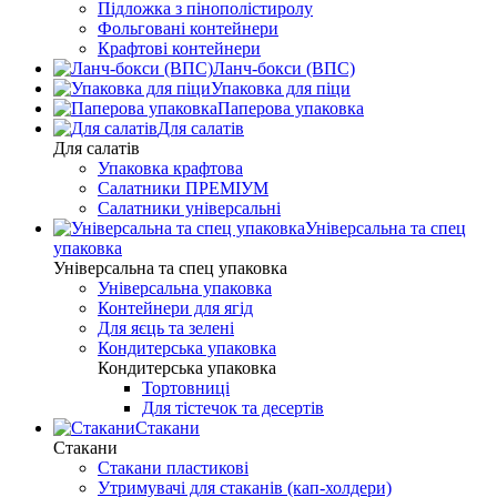
Підложка з пінополістиролу
Фольговані контейнери
Крафтові контейнери
Ланч-бокси (ВПС)
Упаковка для піци
Паперова упаковка
Для салатів
Для салатів
Упаковка крафтова
Салатники ПРЕМІУМ
Салатники універсальні
Універсальна та спец
упаковка
Універсальна та спец упаковка
Універсальна упаковка
Контейнери для ягід
Для яєць та зелені
Кондитерська упаковка
Кондитерська упаковка
Тортовниці
Для тістечок та десертів
Стакани
Стакани
Стакани пластикові
Утримувачі для стаканів (кап-холдери)