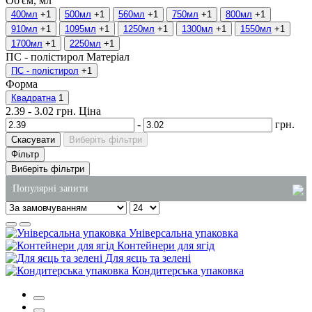
Об'єм, мл
400мл
+1
500мл
+1
560мл
+1
750мл
+1
800мл
+1
910мл
+1
1095мл
+1
1250мл
+1
1300мл
+1
1550мл
+1
1700мл
+1
2250мл
+1
ПС - полістирол
Матеріал
ПС - полістирол
+1
Форма
Квадратна
1
2.39
-
3.02
грн.
Ціна
-
грн.
Скасувати
Виберіть фільтри
Фільтр
Виберіть фільтри
Популярні запити
засіб для туалетів
Універсальна упаковка
купити господарські товари в києві
Контейнери для ягід
Для яєць та зелені
контейнери для суші
Кондитерська упаковка
ціна паперовий пакет
купити соусники пластикові