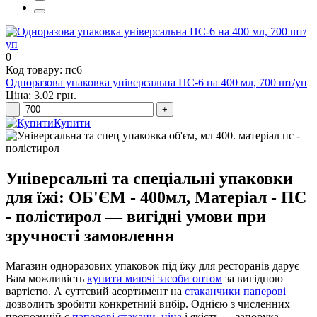
купити мило рідке 5 л
0
Код товару: пс6
Одноразова упаковка універсальна ПС-6 на 400 мл, 700 шт/уп
Ціна: 3.02 грн.
-
+
Купити
Універсальні та спеціальні упаковки
для їжі: ОБ'ЄМ - 400мл, Матеріал - ПС
- полістирол — вигідні умови при
зручності замовлення
Магазин одноразових упаковок під їжу для ресторанів дарує
Вам можливість
купити миючі засоби оптом
за вигідною
вартістю. А суттєвий асортимент на
стаканчики паперові
дозволить зробити конкретний вибір. Однією з численних
пропозицій є
паперові стакани, ціна
і якість — запорука