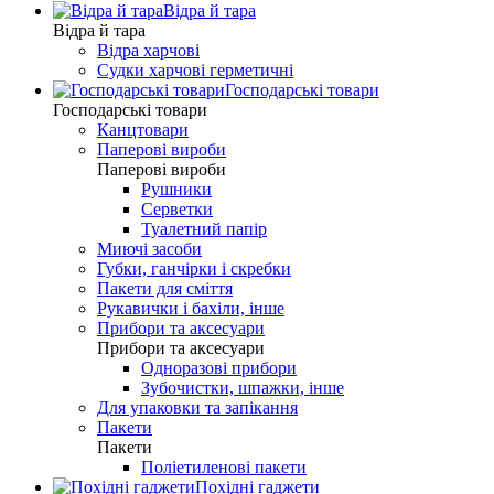
Відра й тара
Відра й тара
Відра харчові
Судки харчові герметичні
Господарські товари
Господарські товари
Канцтовари
Паперові вироби
Паперові вироби
Рушники
Серветки
Туалетний папір
Миючі засоби
Губки, ганчірки і скребки
Пакети для сміття
Рукавички і бахіли, інше
Прибори та аксесуари
Прибори та аксесуари
Одноразові прибори
Зубочистки, шпажки, інше
Для упаковки та запікання
Пакети
Пакети
Поліетиленові пакети
Похідні гаджети