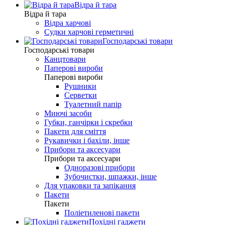
Відра й тара
Відра й тара
Відра харчові
Судки харчові герметичні
Господарські товари
Господарські товари
Канцтовари
Паперові вироби
Паперові вироби
Рушники
Серветки
Туалетний папір
Миючі засоби
Губки, ганчірки і скребки
Пакети для сміття
Рукавички і бахіли, інше
Прибори та аксесуари
Прибори та аксесуари
Одноразові прибори
Зубочистки, шпажки, інше
Для упаковки та запікання
Пакети
Пакети
Поліетиленові пакети
Похідні гаджети