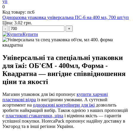
0
Код товару: пс6
Одноразова упаковка універсальна ПС-6 на 400 мл, 700 шт/уп
Ціна: 3.02 грн.
-
+
Купити
Універсальні та спеціальні упаковки
для їжі: ОБ'ЄМ - 400мл, Форма -
Квадратна — вигідне співвідношення
ціни та якості
Магазин упаковок для їжі пропонує
купити харчові
пластикові відра
із вигідними умовами. А суттєвий
асортимент на
одноразові контейнери для їжі
дозволить
зробити найкращий вибір. Також однією з наших пропозицій
є
пластикові стаканчики, ціна
і відмінна якість — гарантія
успішної покупки. HorecaPack пропонує надійну доставку в
Ужгород та в інші регіони України.