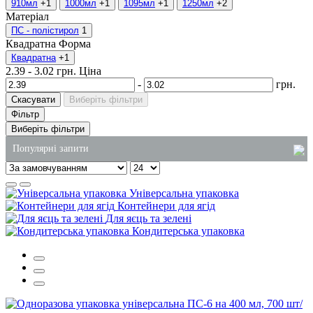
910мл
+1
1000мл
+1
1095мл
+1
1250мл
+2
Матеріал
ПС - полістирол
1
Квадратна
Форма
Квадратна
+1
2.39
-
3.02
грн.
Ціна
-
грн.
Скасувати
Виберіть фільтри
Фільтр
Виберіть фільтри
Популярні запити
пакети купити оптом
Універсальна упаковка
одноразові контейнери купити україна
Контейнери для ягід
Для яєць та зелені
купити одноразові пластикові відра
Кондитерська упаковка
пакет паперовий з ручками
господарські товари київ купити
купити супниці одноразові