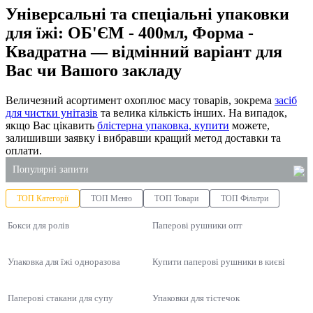
Універсальні та спеціальні упаковки
для їжі: ОБ'ЄМ - 400мл, Форма -
Квадратна — відмінний варіант для
Вас чи Вашого закладу
Величезний асортимент охоплює масу товарів, зокрема
засіб
для чистки унітазів
та велика кількість інших. На випадок,
якщо Вас цікавить
блістерна упаковка, купити
можете,
залишивши заявку і вибравши кращий метод доставки та
оплати.
Популярні запити
ТОП Категорії
ТОП Меню
ТОП Товари
ТОП Фільтри
пакети купити оптом
Бокси для ролів
одноразові контейнери купити україна
Паперові рушники опт
купити одноразові пластикові відра
Упаковка для їжі одноразова
Купити паперові рушники в києві
пакет паперовий з ручками
господарські товари київ купити
Паперові стакани для супу
Упаковки для тістечок
купити супниці одноразові