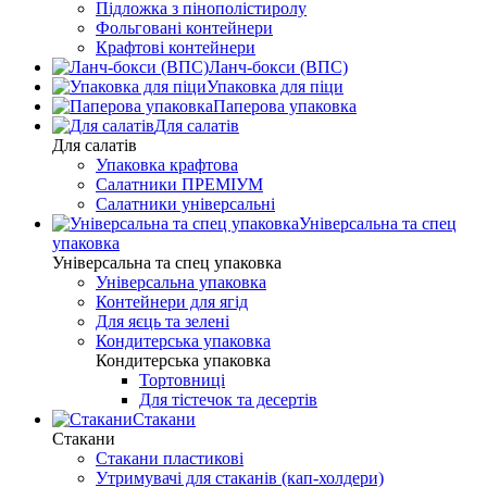
Підложка з пінополістиролу
Фольговані контейнери
Крафтові контейнери
Ланч-бокси (ВПС)
Упаковка для піци
Паперова упаковка
Для салатів
Для салатів
Упаковка крафтова
Салатники ПРЕМІУМ
Салатники універсальні
Універсальна та спец
упаковка
Універсальна та спец упаковка
Універсальна упаковка
Контейнери для ягід
Для яєць та зелені
Кондитерська упаковка
Кондитерська упаковка
Тортовниці
Для тістечок та десертів
Стакани
Стакани
Стакани пластикові
Утримувачі для стаканів (кап-холдери)