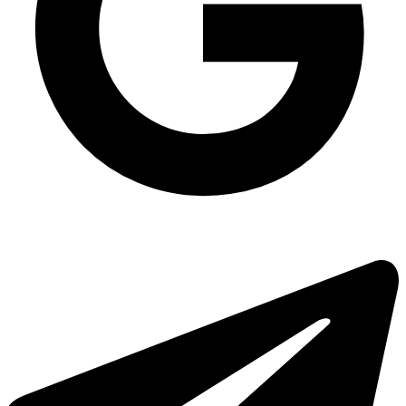
Контейнер для гарнірів щільний ПП-118 на 750 мл (можливість
запаювання), 400шт/уп
Коробка для піци 35 см
Одноразова упаковка універсальна ПС-52 на 2250 мл, 450 шт/уп
Відро прозоре Vital Plast з широкою ручкою 1 л