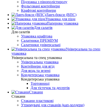
Підложка з пінополістиролу
Фольговані контейнери
Крафтові контейнери
Ланч-бокси (ВПС)
Упаковка для піци
Паперова упаковка
Для салатів
Для салатів
Упаковка крафтова
Салатники ПРЕМІУМ
Салатники універсальні
Універсальна та спец
упаковка
Універсальна та спец упаковка
Універсальна упаковка
Контейнери для ягід
Для яєць та зелені
Кондитерська упаковка
Кондитерська упаковка
Тортовниці
Для тістечок та десертів
Стакани
Стакани
Стакани пластикові
Утримувачі для стаканів (кап-холдери)