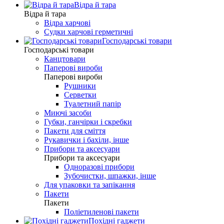
Відра й тара
Відра й тара
Відра харчові
Судки харчові герметичні
Господарські товари
Господарські товари
Канцтовари
Паперові вироби
Паперові вироби
Рушники
Серветки
Туалетний папір
Миючі засоби
Губки, ганчірки і скребки
Пакети для сміття
Рукавички і бахіли, інше
Прибори та аксесуари
Прибори та аксесуари
Одноразові прибори
Зубочистки, шпажки, інше
Для упаковки та запікання
Пакети
Пакети
Поліетиленові пакети
Похідні гаджети