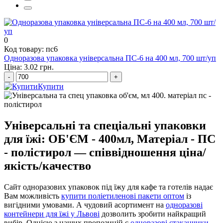
пакети для сміття оптом
0
Код товару: пс6
Одноразова упаковка універсальна ПС-6 на 400 мл, 700 шт/уп
Ціна: 3.02 грн.
-
+
Купити
Універсальні та спеціальні упаковки
для їжі: ОБ'ЄМ - 400мл, Матеріал - ПС
- полістирол — співвідношення ціна/
якість/качество
Сайт одноразових упаковок під їжу для кафе та готелів надає
Вам можливість
купити поліетиленові пакети оптом
із
вигідними умовами. А чудовий асортимент на
одноразові
контейнери для їжі у Львові
дозволить зробити найкращий
вибір. Однією з наших пропозицій є
одноразові стаканчики,