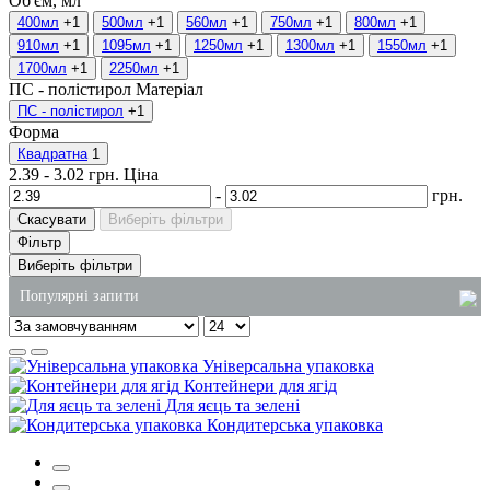
Об'єм, мл
400мл
+1
500мл
+1
560мл
+1
750мл
+1
800мл
+1
910мл
+1
1095мл
+1
1250мл
+1
1300мл
+1
1550мл
+1
1700мл
+1
2250мл
+1
ПС - полістирол
Матеріал
ПС - полістирол
+1
Форма
Квадратна
1
2.39
-
3.02
грн.
Ціна
-
грн.
Скасувати
Виберіть фільтри
Фільтр
Виберіть фільтри
Популярні запити
паперовий пакет купити
Універсальна упаковка
купити упаковку для салатів
Контейнери для ягід
Для яєць та зелені
господарські товари інтернет-магазин
Кондитерська упаковка
купити чистячі та миючі засоби
одноразові стакани київ