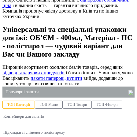
ціна
і відмінна якість — гарантія вигідного придбання.
Компанія пропонує якісну доставку в Київ та по інших
куточках України.
Універсальні та спеціальні упаковки
для їжі: ОБ'ЄМ - 400мл, Матеріал - ПС
- полістирол — чудовий варіант для
Вас чи Вашого закладу
Широкий асортимент охоплює безліч товарів, серед яких
відро для харчових продуктів
і багато інших. У випадку, якщо
Вас цікавить
пакети паперові, купити
вийде, додавши до
кошику товар і вказавши тип оплати.
Популярні запити
ТОП Категорії
ТОП Меню
ТОП Товари
ТОП Фільтри
паперовий пакет купити
Контейнери для салатів
купити упаковку для салатів
господарські товари інтернет-магазин
Підкладки зі спіненого полістиролу
купити чистячі та миючі засоби