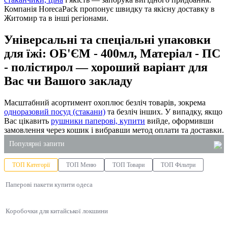
Компанія HorecaPack пропонує швидку та якісну доставку в
Житомир та в інші регіонами.
Універсальні та спеціальні упаковки
для їжі: ОБ'ЄМ - 400мл, Матеріал - ПС
- полістирол — хороший варіант для
Вас чи Вашого закладу
Масштабний асортимент охоплює безліч товарів, зокрема
одноразовий посуд (стакани)
та безліч інших. У випадку, якщо
Вас цікавить
рушники паперові, купити
вийде, оформивши
замовлення через кошик і вибравши метод оплати та доставки.
Популярні запити
ТОП Категорії
ТОП Меню
ТОП Товари
ТОП Фільтри
коробка для локшини купити
Паперові пакети купити одеса
купити одноразові соусники
купити паперові пакети з ручками
Коробочки для китайської локшини
одноразові бокси для їжі купити київ
лоток з фольги