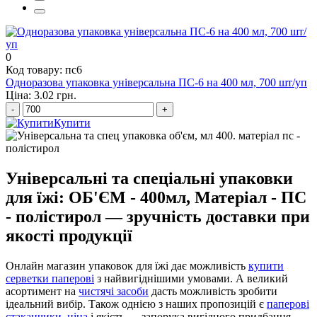
пакети оптом ціна
0
Код товару: пс6
Одноразова упаковка універсальна ПС-6 на 400 мл, 700 шт/уп
Ціна: 3.02 грн.
-
+
Купити
Універсальні та спеціальні упаковки
для їжі: ОБ'ЄМ - 400мл, Матеріал - ПС
- полістирол — зручність доставки при
якості продукції
Онлайн магазин упаковок для їжі дає можливість
купити
серветки паперові
з найвигіднішими умовами. А великий
асортимент на
чистячі засоби
дасть можливість зробити
ідеальний вибір. Також однією з наших пропозицій є
паперові
стаканчики, ціна
і якість — запорука вигідного придбання.