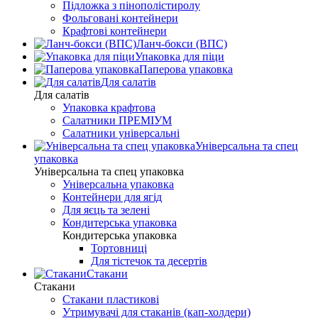
Підложка з пінополістиролу
Фольговані контейнери
Крафтові контейнери
Ланч-бокси (ВПС)
Упаковка для піци
Паперова упаковка
Для салатів
Для салатів
Упаковка крафтова
Салатники ПРЕМІУМ
Салатники універсальні
Універсальна та спец
упаковка
Універсальна та спец упаковка
Універсальна упаковка
Контейнери для ягід
Для яєць та зелені
Кондитерська упаковка
Кондитерська упаковка
Тортовниці
Для тістечок та десертів
Стакани
Стакани
Стакани пластикові
Утримувачі для стаканів (кап-холдери)