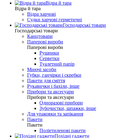
Відра й тара
Відра й тара
Відра харчові
Судки харчові герметичні
Господарські товари
Господарські товари
Канцтовари
Паперові вироби
Паперові вироби
Рушники
Серветки
Туалетний папір
Миючі засоби
Губки, ганчірки і скребки
Пакети для сміття
Рукавички і бахіли, інше
Прибори та аксесуари
Прибори та аксесуари
Одноразові прибори
Зубочистки, шпажки, інше
Для упаковки та запікання
Пакети
Пакети
Поліетиленові пакети
Похідні гаджети