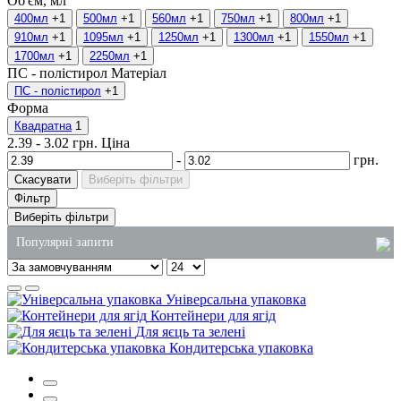
Об'єм, мл
400мл
+1
500мл
+1
560мл
+1
750мл
+1
800мл
+1
910мл
+1
1095мл
+1
1250мл
+1
1300мл
+1
1550мл
+1
1700мл
+1
2250мл
+1
ПС - полістирол
Матеріал
ПС - полістирол
+1
Форма
Квадратна
1
2.39
-
3.02
грн.
Ціна
-
грн.
Скасувати
Виберіть фільтри
Фільтр
Виберіть фільтри
Популярні запити
коробка для локшини купити
Універсальна упаковка
купити одноразові соусники
Контейнери для ягід
Для яєць та зелені
купити паперові пакети з ручками
Кондитерська упаковка
одноразові бокси для їжі купити київ
лоток з фольги