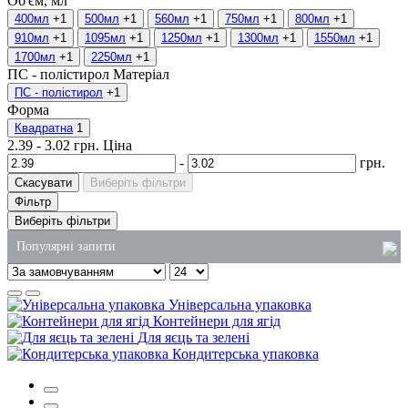
Об'єм, мл
400мл
+1
500мл
+1
560мл
+1
750мл
+1
800мл
+1
910мл
+1
1095мл
+1
1250мл
+1
1300мл
+1
1550мл
+1
1700мл
+1
2250мл
+1
ПС - полістирол
Матеріал
ПС - полістирол
+1
Форма
Квадратна
1
2.39
-
3.02
грн.
Ціна
-
грн.
Скасувати
Виберіть фільтри
Фільтр
Виберіть фільтри
Популярні запити
коробка для торта пластикова
Універсальна упаковка
товари господарські оптом
Контейнери для ягід
Для яєць та зелені
замовлення миючих засобів
Кондитерська упаковка
пакет сміттєвий
лотки з полістиролу