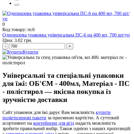
поліетиленовий пакет купити оптом
0
Код товару: пс6
Одноразова упаковка універсальна ПС-6 на 400 мл, 700 шт/уп
Ціна: 3.02 грн.
-
+
Купити
Універсальні та спеціальні упаковки
для їжі: ОБ'ЄМ - 400мл, Матеріал - ПС
- полістирол — якісна покупка із
зручністю доставки
Сайт упаковок для їжі дарує Вам можливість
купити
поліетиленові пакети
за приємною вартістю. А суттєвий
асортимент на
контейнери для ягід
надасть можливість
зробити правильний вибір. Також однією з наших пропозицій
є
серветки паперові, ціна
і якість — запорука вигідної