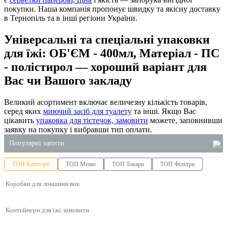
покупки. Наша компанія пропонує швидку та якісну доставку
в Тернопіль та в інші регіони України.
Універсальні та спеціальні упаковки
для їжі: ОБ'ЄМ - 400мл, Матеріал - ПС
- полістирол — хороший варіант для
Вас чи Вашого закладу
Великий асортимент включає величезну кількість товарів,
серед яких
миючий засіб для туалету
та інші. Якщо Вас
цікавить
упаковка для тістечок, замовити
можете, заповнивши
заявку на покупку і вибравши тип оплати.
Популярні запити
ТОП Категорії
ТОП Меню
ТОП Товари
ТОП Фільтри
коробка для торта пластикова
Коробки для локшини вок
товари господарські оптом
замовлення миючих засобів
Контейнери для їжі замовити
пакет сміттєвий
лотки з полістиролу