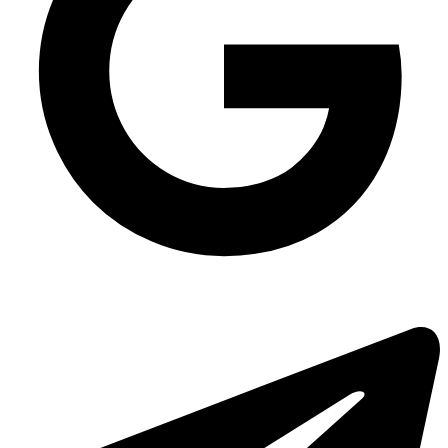
Пакет крафт оптом
Ложка одноразова Стандарт столова чорна, 50 шт/уп
Засіб для видалення жиру з плити
Одноразовий поліетиленовий фартух ПЕ 110х70см, 100 шт/уп
Купити одноразові столові прибори
Одноразові стакани