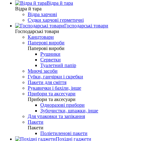
Відра й тара
Відра й тара
Відра харчові
Судки харчові герметичні
Господарські товари
Господарські товари
Канцтовари
Паперові вироби
Паперові вироби
Рушники
Серветки
Туалетний папір
Миючі засоби
Губки, ганчірки і скребки
Пакети для сміття
Рукавички і бахіли, інше
Прибори та аксесуари
Прибори та аксесуари
Одноразові прибори
Зубочистки, шпажки, інше
Для упаковки та запікання
Пакети
Пакети
Поліетиленові пакети
Похідні гаджети