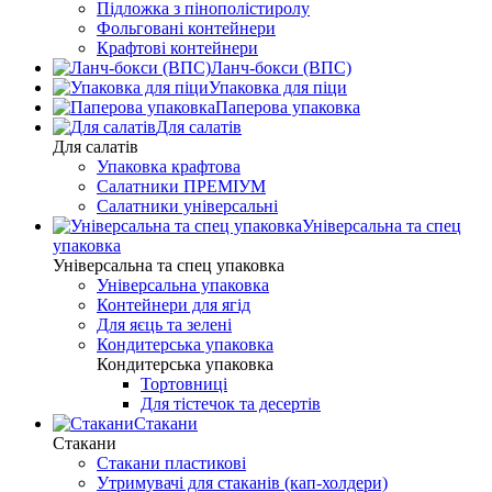
Підложка з пінополістиролу
Фольговані контейнери
Крафтові контейнери
Ланч-бокси (ВПС)
Упаковка для піци
Паперова упаковка
Для салатів
Для салатів
Упаковка крафтова
Салатники ПРЕМІУМ
Салатники універсальні
Універсальна та спец
упаковка
Універсальна та спец упаковка
Універсальна упаковка
Контейнери для ягід
Для яєць та зелені
Кондитерська упаковка
Кондитерська упаковка
Тортовниці
Для тістечок та десертів
Стакани
Стакани
Стакани пластикові
Утримувачі для стаканів (кап-холдери)