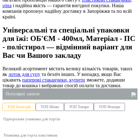
ціна
і надійна якість — гарантія вигідної покупки. Наша
компанія пропонує надійну доставку в Запоріжжя та по всій
країні.
Універсальні та спеціальні упаковки
для їжі: ОБ'ЄМ - 400мл, Матеріал - ПС
- полістирол — відмінний варіант для
Вас чи Вашого закладу
Великий асортимент містить велику кількість товарів, таких
як
лоток для супу
та безліч інших. У випадку, якщо Вас
цікавить
паперові стаканчики, купити
зможете, додавши
товар до кошика і вибравши спосіб оплати та доставки.
Популярні запити
ТОП Категорії
ТОП Меню
ТОП Товари
ТОП Фільтри
крафт пакети купити київ
Одноразова упаковка для тортів
упаковка з пінополістиролу
одноразові лотки для їжі купити
Упаковка для торта пластикова
купити рідке мило 5л харків