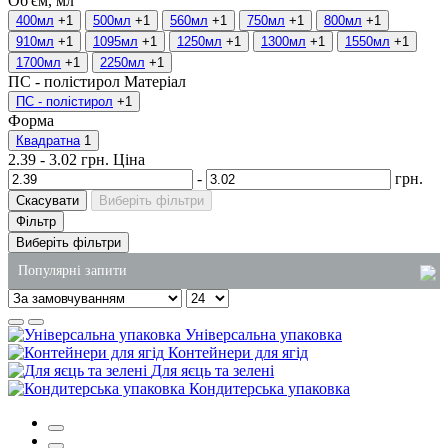
Об'єм, мл
400мл
+1
500мл
+1
560мл
+1
750мл
+1
800мл
+1
910мл
+1
1095мл
+1
1250мл
+1
1300мл
+1
1550мл
+1
1700мл
+1
2250мл
+1
ПС - полістирол
Матеріал
ПС - полістирол
+1
Форма
Квадратна
1
2.39
-
3.02
грн.
Ціна
-
грн.
Скасувати
Виберіть фільтри
Фільтр
Виберіть фільтри
Популярні запити
крафт пакети купити київ
Універсальна упаковка
упаковка з пінополістиролу
Контейнери для ягід
Для яєць та зелені
одноразові лотки для їжі купити
Кондитерська упаковка
купити рідке мило 5л харків
купити чистячий засіб