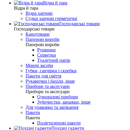
Відра й тара
Відра й тара
Відра харчові
Судки харчові герметичні
Господарські товари
Господарські товари
Канцтовари
Паперові вироби
Паперові вироби
Рушники
Серветки
Туалетний папір
Миючі засоби
Губки, ганчірки і скребки
Пакети для сміття
Рукавички і бахіли, інше
Прибори та аксесуари
Прибори та аксесуари
Одноразові прибори
Зубочистки, шпажки, інше
Для упаковки та запікання
Пакети
Пакети
Поліетиленові пакети
Похідні гаджети