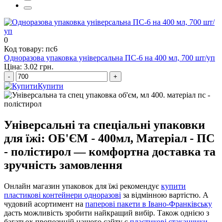
контейнери з фольги купити
0
Код товару: пс6
Одноразова упаковка універсальна ПС-6 на 400 мл, 700 шт/уп
Ціна: 3.02 грн.
-
+
Купити
Універсальні та спеціальні упаковки
для їжі: ОБ'ЄМ - 400мл, Матеріал - ПС
- полістирол — комфортна доставка та
зручність замовлення
Онлайн магазин упаковок для їжі рекомендує
купити
пластикові контейнери одноразові
за відмінною вартістю. А
чудовий асортимент на
паперові пакети в Івано-Франківську
дасть можливість зробити найкращий вибір. Також однією з
багатьох пропозицій нашого сайту є
пластикові стаканчики,