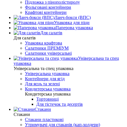
Підложка з пінополістиролу
Фольговані контейнери
Крафтові контейнери
Ланч-бокси (ВПС)
Упаковка для піци
Паперова упаковка
Для салатів
Для салатів
Упаковка крафтова
Салатники ПРЕМІУМ
Салатники універсальні
Універсальна та спец
упаковка
Універсальна та спец упаковка
Універсальна упаковка
Контейнери для ягід
Для яєць та зелені
Кондитерська упаковка
Кондитерська упаковка
Тортовниці
Для тістечок та десертів
Стакани
Стакани
Стакани пластикові
Утримувачі для стаканів (кап-холдери)