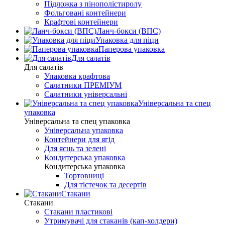
Підложка з пінополістиролу
Фольговані контейнери
Крафтові контейнери
Ланч-бокси (ВПС)
Упаковка для піци
Паперова упаковка
Для салатів
Для салатів
Упаковка крафтова
Салатники ПРЕМІУМ
Салатники універсальні
Універсальна та спец
упаковка
Універсальна та спец упаковка
Універсальна упаковка
Контейнери для ягід
Для яєць та зелені
Кондитерська упаковка
Кондитерська упаковка
Тортовниці
Для тістечок та десертів
Стакани
Стакани
Стакани пластикові
Утримувачі для стаканів (кап-холдери)