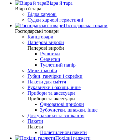
Відра й тара
Відра й тара
Відра харчові
Судки харчові герметичні
Господарські товари
Господарські товари
Канцтовари
Паперові вироби
Паперові вироби
Рушники
Серветки
Туалетний папір
Миючі засоби
Губки, ганчірки і скребки
Пакети для сміття
Рукавички і бахіли, інше
Прибори та аксесуари
Прибори та аксесуари
Одноразові прибори
Зубочистки, шпажки, інше
Для упаковки та запікання
Пакети
Пакети
Поліетиленові пакети
Похідні гаджети