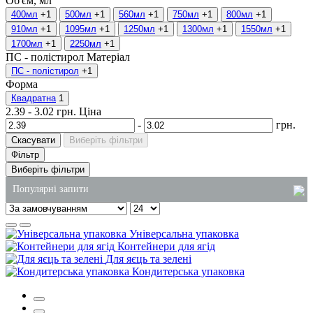
Об'єм, мл
400мл
+1
500мл
+1
560мл
+1
750мл
+1
800мл
+1
910мл
+1
1095мл
+1
1250мл
+1
1300мл
+1
1550мл
+1
1700мл
+1
2250мл
+1
ПС - полістирол
Матеріал
ПС - полістирол
+1
Форма
Квадратна
1
2.39
-
3.02
грн.
Ціна
-
грн.
Скасувати
Виберіть фільтри
Фільтр
Виберіть фільтри
Популярні запити
мило рідке 5 літрів
Універсальна упаковка
оптові господарські товари
Контейнери для ягід
Для яєць та зелені
купити пакети поліетиленові
Кондитерська упаковка
купити паперові пакети харків
одноразові лотки для їжі купити