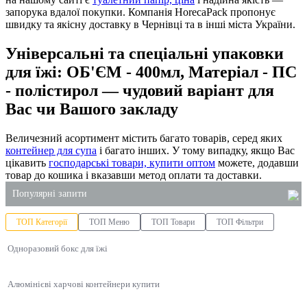
запорука вдалої покупки. Компанія HorecaPack пропонує
швидку та якісну доставку в Чернівці та в інші міста України.
Універсальні та спеціальні упаковки
для їжі: ОБ'ЄМ - 400мл, Матеріал - ПС
- полістирол — чудовий варіант для
Вас чи Вашого закладу
Величезний асортимент містить багато товарів, серед яких
контейнер для супа
і багато інших. У тому випадку, якщо Вас
цікавить
господарські товари, купити оптом
можете, додавши
товар до кошика і вказавши метод оплати та доставки.
Популярні запити
ТОП Категорії
ТОП Меню
ТОП Товари
ТОП Фільтри
мило рідке 5 літрів
Одноразовий бокс для їжі
оптові господарські товари
купити пакети поліетиленові
Алюмінієві харчові контейнери купити
купити паперові пакети харків
одноразові лотки для їжі купити