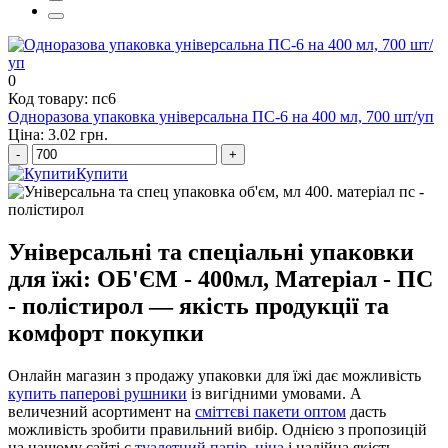
коробка для локшини вок
0
Код товару: пс6
Одноразова упаковка універсальна ПС-6 на 400 мл, 700 шт/уп
Ціна: 3.02 грн.
-
+
Купити
Універсальні та спеціальні упаковки
для їжі: ОБ'ЄМ - 400мл, Матеріал - ПС
- полістирол — якість продукції та
комфорт покупки
Онлайн магазин з продажу упаковки для їжі дає можливість
купить паперові рушники
із вигідними умовами. А
величезний асортимент на
сміттєві пакети оптом
дасть
можливість зробити правильний вибір. Однією з пропозицій
на нашому сайті є
туалетний папір, ціна
і надійна якість —