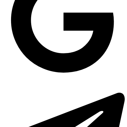
Тара 0.95 л для напівфабрикатів
Фольговані контейнери
Засіб для миття посуду Gold Cytrus 5 л
Фольгований посуд колір срібло
Коробки для вок
Відро прозоре з широкою ручкою 3 л
Контейнери алюмінієві
Упаковка для салату Oval-1000 мл коса овальна прозора, 400 шт/уп
Паперовий контейнер для їжі