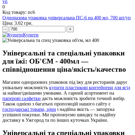
0
Код товару: пс6
Одноразова упаковка універсальна ПС-6 на 400 мл, 700 шт/уп
Ціна: 3.02 грн.
-
+
Купити
Універсальні та спеціальні упаковки
для їжі: ОБ'ЄМ - 400мл —
співвідношення ціна/якість/качество
Магазин одноразових упаковок під їжу для ресторанів дарує
унікальну можливість
купити пластикові контейнери для ягід
за найвигіднішими умовами. А гарний асортимент на
паперові салфетки
дасть можливість зробити точний вибір.
Також однією з багатьох пропозицій нашого сайту є
господарські товари, ціни
і надійна якість — запорука
успішної покупки. Ми пропонуємо швидку та надійну
доставку в Ужгород та по інших куточках України.
Універсальні та спеціальні упаковки