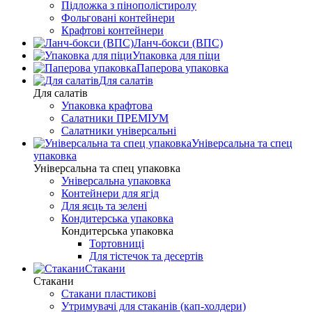
Підложка з пінополістиролу
Фольговані контейнери
Крафтові контейнери
Ланч-бокси (ВПС)
Упаковка для піци
Паперова упаковка
Для салатів
Для салатів
Упаковка крафтова
Салатники ПРЕМІУМ
Салатники універсальні
Універсальна та спец
упаковка
Універсальна та спец упаковка
Універсальна упаковка
Контейнери для ягід
Для яєць та зелені
Кондитерська упаковка
Кондитерська упаковка
Тортовниці
Для тістечок та десертів
Стакани
Стакани
Стакани пластикові
Утримувачі для стаканів (кап-холдери)