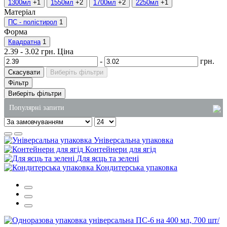
1300мл
+1
1550мл
+2
1700мл
+2
2250мл
+1
Матеріал
ПС - полістирол
1
Форма
Квадратна
1
2.39
-
3.02
грн.
Ціна
-
грн.
Скасувати
Виберіть фільтри
Фільтр
Виберіть фільтри
Популярні запити
лоток для ягід купити
Універсальна упаковка
одноразове столове приладдя
Контейнери для ягід
Для яєць та зелені
стакани пластикові одноразові купити
Кондитерська упаковка
упаковка для тістечка
серветки столові
одноразові супниці