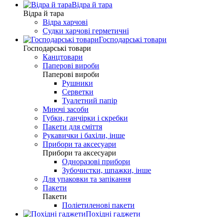
Відра й тара
Відра й тара
Відра харчові
Судки харчові герметичні
Господарські товари
Господарські товари
Канцтовари
Паперові вироби
Паперові вироби
Рушники
Серветки
Туалетний папір
Миючі засоби
Губки, ганчірки і скребки
Пакети для сміття
Рукавички і бахіли, інше
Прибори та аксесуари
Прибори та аксесуари
Одноразові прибори
Зубочистки, шпажки, інше
Для упаковки та запікання
Пакети
Пакети
Поліетиленові пакети
Похідні гаджети