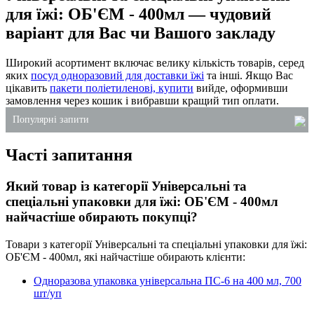
для їжі: ОБ'ЄМ - 400мл — чудовий
варіант для Вас чи Вашого закладу
Широкий асортимент включає велику кількість товарів, серед
яких
посуд одноразовий для доставки їжі
та інші. Якщо Вас
цікавить
пакети поліетиленові, купити
вийде, оформивши
замовлення через кошик і вибравши кращий тип оплати.
Популярні запити
Часті запитання
лоток для ягід купити
одноразове столове приладдя
Який товар із категорії Універсальні та
стакани пластикові одноразові купити
спеціальні упаковки для їжі: ОБ'ЄМ - 400мл
упаковка для тістечка
найчастіше обирають покупці?
серветки столові
Товари з категорії Універсальні та спеціальні упаковки для їжі:
одноразові супниці
ОБ'ЄМ - 400мл, які найчастіше обирають клієнти:
Одноразова упаковка універсальна ПС-6 на 400 мл, 700
шт/уп