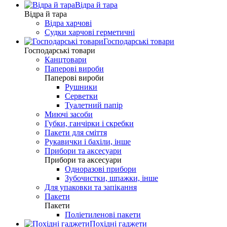
Відра й тара
Відра й тара
Відра харчові
Судки харчові герметичні
Господарські товари
Господарські товари
Канцтовари
Паперові вироби
Паперові вироби
Рушники
Серветки
Туалетний папір
Миючі засоби
Губки, ганчірки і скребки
Пакети для сміття
Рукавички і бахіли, інше
Прибори та аксесуари
Прибори та аксесуари
Одноразові прибори
Зубочистки, шпажки, інше
Для упаковки та запікання
Пакети
Пакети
Поліетиленові пакети
Похідні гаджети