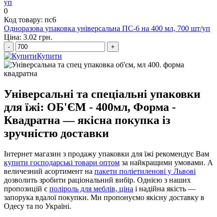
0
Код товару: пс6
Одноразова упаковка універсальна ПС-6 на 400 мл, 700 шт/уп
Ціна: 3.02 грн.
-
+
Купити
Універсальні та спеціальні упаковки
для їжі: ОБ'ЄМ - 400мл, Форма -
Квадратна — якісна покупка із
зручністю доставки
Інтернет магазин з продажу упаковки для їжі рекомендує Вам
купити господарські товари оптом
за найкращими умовами. А
величезний асортимент на
пакети поліетиленові у Львові
дозволить зробити раціональний вибір. Однією з наших
пропозицій є
поліроль для меблів, ціна
і надійна якість —
запорука вдалої покупки. Ми пропонуємо якісну доставку в
Одесу та по Україні.