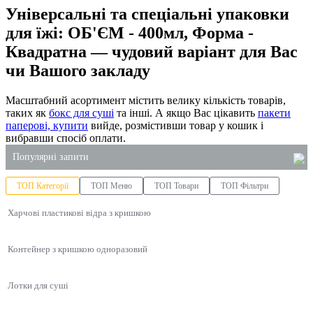
Універсальні та спеціальні упаковки
для їжі: ОБ'ЄМ - 400мл, Форма -
Квадратна — чудовий варіант для Вас
чи Вашого закладу
Масштабний асортимент містить велику кількість товарів,
таких як
бокс для суші
та інші. А якщо Вас цікавить
пакети
паперові, купити
вийде, розмістивши товар у кошик і
вибравши спосіб оплати.
Популярні запити
ТОП Категорії
ТОП Меню
ТОП Товари
ТОП Фільтри
відра харчові оптом
Харчові пластикові відра з кришкою
контейнери для супів
засіб для чищення туалетів
Контейнер з кришкою одноразовий
стакан одноразовий ціна
господарські товари оптом київ
Лотки для суші
паперові рушники купити оптом