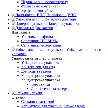
Підложка з пінополістиролу
Фольговані контейнери
Крафтові контейнери
Ланч-бокси (ВПС)
Упаковка для піци
Паперова упаковка
Для салатів
Для салатів
Упаковка крафтова
Салатники ПРЕМІУМ
Салатники універсальні
Універсальна та спец
упаковка
Універсальна та спец упаковка
Універсальна упаковка
Контейнери для ягід
Для яєць та зелені
Кондитерська упаковка
Кондитерська упаковка
Тортовниці
Для тістечок та десертів
Стакани
Стакани
Стакани пластикові
Утримувачі для стаканів (кап-холдери)