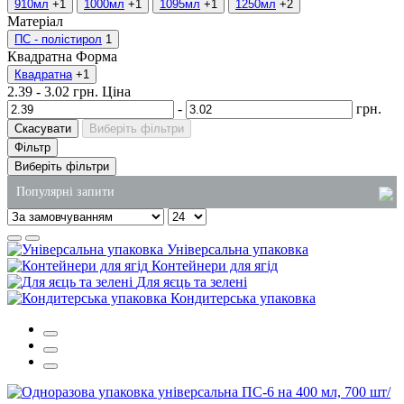
910мл
+1
1000мл
+1
1095мл
+1
1250мл
+2
Матеріал
ПС - полістирол
1
Квадратна
Форма
Квадратна
+1
2.39
-
3.02
грн.
Ціна
-
грн.
Скасувати
Виберіть фільтри
Фільтр
Виберіть фільтри
Популярні запити
відра харчові оптом
Універсальна упаковка
контейнери для супів
Контейнери для ягід
Для яєць та зелені
засіб для чищення туалетів
Кондитерська упаковка
стакан одноразовий ціна
господарські товари оптом київ
паперові рушники купити оптом