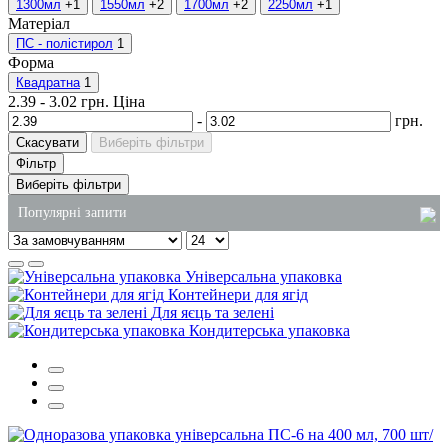
1300мл
+1
1550мл
+2
1700мл
+2
2250мл
+1
Матеріал
ПС - полістирол
1
Форма
Квадратна
1
2.39
-
3.02
грн.
Ціна
-
грн.
Скасувати
Виберіть фільтри
Фільтр
Виберіть фільтри
Популярні запити
упаковка для суші на винос
Універсальна упаковка
крафтові пакети оптом
Контейнери для ягід
Для яєць та зелені
харчові одноразові контейнери
Кондитерська упаковка
купити мило 5 літрів
столові паперові серветки
ланч-бокс з фольги