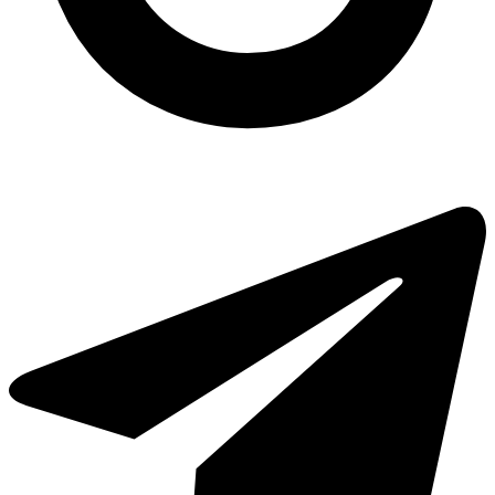
шт/уп
Крафтові пакети харків