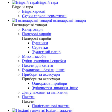
Відра й тара
Відра й тара
Відра харчові
Судки харчові герметичні
Господарські товари
Господарські товари
Канцтовари
Паперові вироби
Паперові вироби
Рушники
Серветки
Туалетний папір
Миючі засоби
Губки, ганчірки і скребки
Пакети для сміття
Рукавички і бахіли, інше
Прибори та аксесуари
Прибори та аксесуари
Одноразові прибори
Зубочистки, шпажки, інше
Для упаковки та запікання
Пакети
Пакети
Поліетиленові пакети
Похідні гаджети