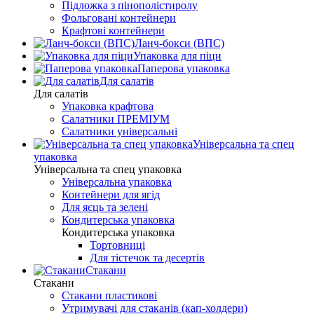
Підложка з пінополістиролу
Фольговані контейнери
Крафтові контейнери
Ланч-бокси (ВПС)
Упаковка для піци
Паперова упаковка
Для салатів
Для салатів
Упаковка крафтова
Салатники ПРЕМІУМ
Салатники універсальні
Універсальна та спец
упаковка
Універсальна та спец упаковка
Універсальна упаковка
Контейнери для ягід
Для яєць та зелені
Кондитерська упаковка
Кондитерська упаковка
Тортовниці
Для тістечок та десертів
Стакани
Стакани
Стакани пластикові
Утримувачі для стаканів (кап-холдери)