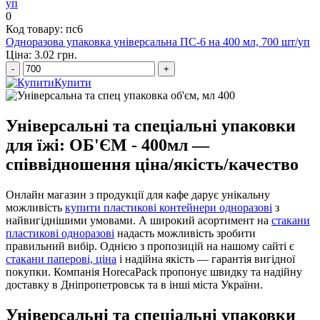
0
Код товару: пс6
Одноразова упаковка універсальна ПС-6 на 400 мл, 700 шт/уп
Ціна: 3.02 грн.
-
+
Купити
Універсальні та спеціальні упаковки
для їжі: ОБ'ЄМ - 400мл —
співвідношення ціна/якість/качество
Онлайн магазин з продукції для кафе дарує унікальну
можливість
купити пластикові контейнери одноразові
з
найвигіднішими умовами. А широкий асортимент на
стакани
пластикові одноразові
надасть можливість зробити
правильний вибір. Однією з пропозицій на нашому сайті є
стакани паперові, ціна
і надійна якість — гарантія вигідної
покупки. Компанія HorecaPack пропонує швидку та надійну
доставку в Дніпропетровськ та в інші міста України.
Універсальні та спеціальні упаковки