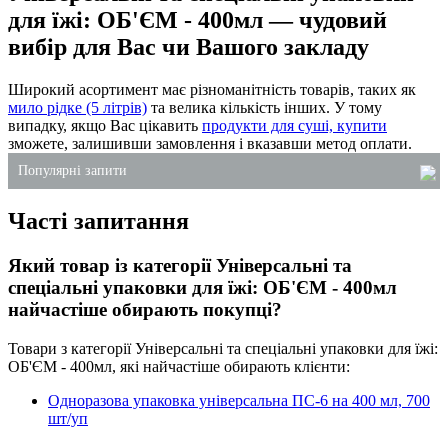
для їжі: ОБ'ЄМ - 400мл — чудовий
вибір для Вас чи Вашого закладу
Широкий асортимент має різноманітність товарів, таких як
мило рідке (5 літрів)
та велика кількість інших. У тому
випадку, якщо Вас цікавить
продукти для суші, купити
зможете, залишивши замовлення і вказавши метод оплати.
Популярні запити
Часті запитання
упаковка для суші на винос
крафтові пакети оптом
Який товар із категорії Універсальні та
харчові одноразові контейнери
спеціальні упаковки для їжі: ОБ'ЄМ - 400мл
купити мило 5 літрів
найчастіше обирають покупці?
столові паперові серветки
Товари з категорії Універсальні та спеціальні упаковки для їжі:
ланч-бокс з фольги
ОБ'ЄМ - 400мл, які найчастіше обирають клієнти:
Одноразова упаковка універсальна ПС-6 на 400 мл, 700
шт/уп