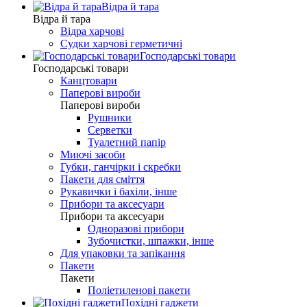
Відра й тара
Відра й тара
Відра харчові
Судки харчові герметичні
Господарські товари
Господарські товари
Канцтовари
Паперові вироби
Паперові вироби
Рушники
Серветки
Туалетний папір
Миючі засоби
Губки, ганчірки і скребки
Пакети для сміття
Рукавички і бахіли, інше
Прибори та аксесуари
Прибори та аксесуари
Одноразові прибори
Зубочистки, шпажки, інше
Для упаковки та запікання
Пакети
Пакети
Поліетиленові пакети
Похідні гаджети