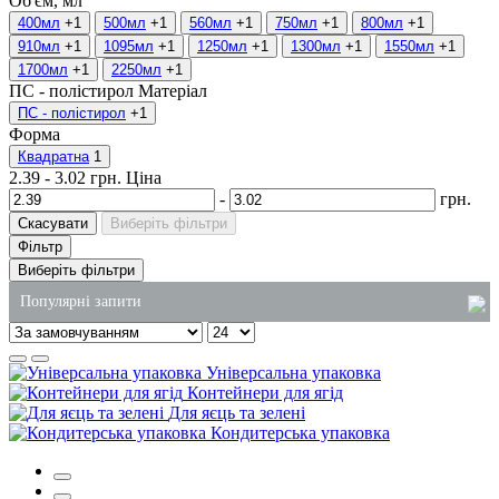
Об'єм, мл
400мл
+1
500мл
+1
560мл
+1
750мл
+1
800мл
+1
910мл
+1
1095мл
+1
1250мл
+1
1300мл
+1
1550мл
+1
1700мл
+1
2250мл
+1
ПС - полістирол
Матеріал
ПС - полістирол
+1
Форма
Квадратна
1
2.39
-
3.02
грн.
Ціна
-
грн.
Скасувати
Виберіть фільтри
Фільтр
Виберіть фільтри
Популярні запити
коробки для локшини вок купити
Універсальна упаковка
купити крафтові пакети
Контейнери для ягід
Для яєць та зелені
купити серветки київ
Кондитерська упаковка
засіб для миття посуду 5 літрів купити
упаковка для салатів паперова