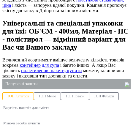
ціна
і якість — запорука вдалої покупки. Компанія пропонує
якісну доставку в Дніпро та за іншими містами.
Універсальні та спеціальні упаковки
для їжі: ОБ'ЄМ - 400мл, Матеріал - ПС
- полістирол — відмінний варіант для
Вас чи Вашого закладу
Величезний асортимент вміщує величезну кількість товарів,
зокрема
контейнер для супа
і багато інших. А якщо Вас
цікавить
поліетиленові пакети, купити
можете, залишивши
заявку і вказавши тип доставки та оплати.
Популярні запити
ТОП Категорії
ТОП Меню
ТОП Товари
ТОП Фільтри
коробки для локшини вок купити
Вартість пакетів для сміття
купити крафтові пакети
купити серветки київ
Миючі засоби купити
засіб для миття посуду 5 літрів купити
упаковка для салатів паперова