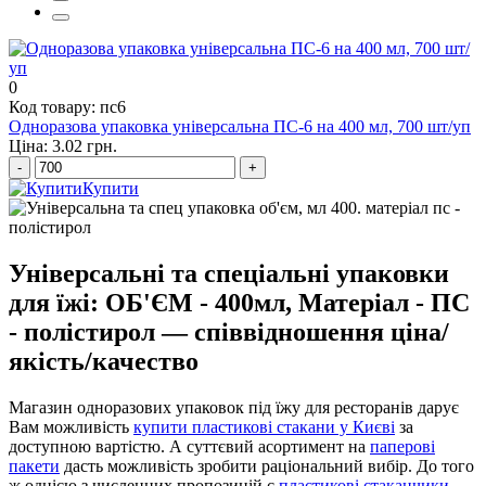
купити упаковку для ролів
0
Код товару: пс6
Одноразова упаковка універсальна ПС-6 на 400 мл, 700 шт/уп
Ціна: 3.02 грн.
-
+
Купити
Універсальні та спеціальні упаковки
для їжі: ОБ'ЄМ - 400мл, Матеріал - ПС
- полістирол — співвідношення ціна/
якість/качество
Магазин одноразових упаковок під їжу для ресторанів дарує
Вам можливість
купити пластикові стакани у Києві
за
доступною вартістю. А суттєвий асортимент на
паперові
пакети
дасть можливість зробити раціональний вибір. До того
ж однією з численних пропозицій є
пластикові стаканчики,