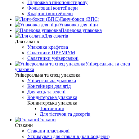
Підложка з пінополістиролу
Фольговані контейнери
Крафтові контейнери
Ланч-бокси (ВПС)
Упаковка для піци
Паперова упаковка
Для салатів
Для салатів
Упаковка крафтова
Салатники ПРЕМІУМ
Салатники універсальні
Універсальна та спец
упаковка
Універсальна та спец упаковка
Універсальна упаковка
Контейнери для ягід
Для яєць та зелені
Кондитерська упаковка
Кондитерська упаковка
Тортовниці
Для тістечок та десертів
Стакани
Стакани
Стакани пластикові
Утримувачі для стаканів (кап-холдери)