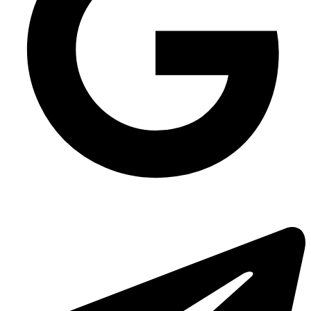
Палички бамбукові в індивідуальній упаковці 21 см, 100 шт/уп
Лоток зі спіненого полістиролу без кришки
Купити пластикові упаковки для тортів
Одноразова упаковка універсальна ПС-9 на 750 мл, 500 шт/уп
Супниці зі спіненого полістиролу
Купити контейнер одноразовий
Одноразова упаковка ланч-бокс HP-10 (240х155х70), 250 шт/уп
Пакет з крафт паперу купити
Коробочка чорна для картоплі фрі середня 145х95х43 мм
Упаковка тістечок