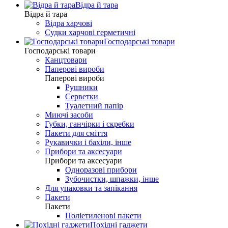
Відра й тара
Відра й тара
Відра харчові
Судки харчові герметичні
Господарські товари
Господарські товари
Канцтовари
Паперові вироби
Паперові вироби
Рушники
Серветки
Туалетний папір
Миючі засоби
Губки, ганчірки і скребки
Пакети для сміття
Рукавички і бахіли, інше
Прибори та аксесуари
Прибори та аксесуари
Одноразові прибори
Зубочистки, шпажки, інше
Для упаковки та запікання
Пакети
Пакети
Поліетиленові пакети
Похідні гаджети