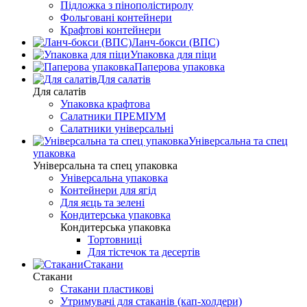
Підложка з пінополістиролу
Фольговані контейнери
Крафтові контейнери
Ланч-бокси (ВПС)
Упаковка для піци
Паперова упаковка
Для салатів
Для салатів
Упаковка крафтова
Салатники ПРЕМІУМ
Салатники універсальні
Універсальна та спец
упаковка
Універсальна та спец упаковка
Універсальна упаковка
Контейнери для ягід
Для яєць та зелені
Кондитерська упаковка
Кондитерська упаковка
Тортовниці
Для тістечок та десертів
Стакани
Стакани
Стакани пластикові
Утримувачі для стаканів (кап-холдери)