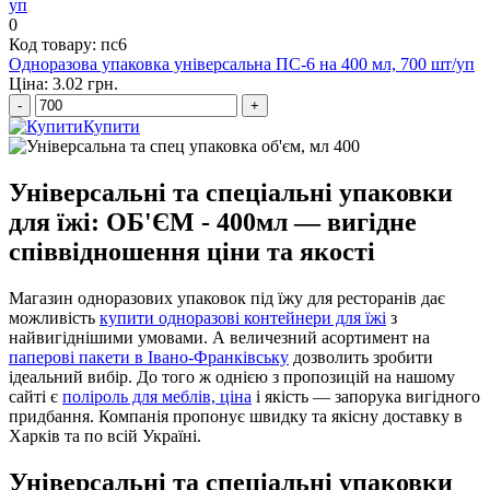
0
Код товару: пс6
Одноразова упаковка універсальна ПС-6 на 400 мл, 700 шт/уп
Ціна: 3.02 грн.
-
+
Купити
Універсальні та спеціальні упаковки
для їжі: ОБ'ЄМ - 400мл — вигідне
співвідношення ціни та якості
Магазин одноразових упаковок під їжу для ресторанів дає
можливість
купити одноразові контейнери для їжі
з
найвигіднішими умовами. А величезний асортимент на
паперові пакети в Івано-Франківську
дозволить зробити
ідеальний вибір. До того ж однією з пропозицій на нашому
сайті є
поліроль для меблів, ціна
і якість — запорука вигідного
придбання. Компанія пропонує швидку та якісну доставку в
Харків та по всій Україні.
Універсальні та спеціальні упаковки