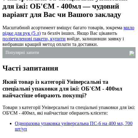
для їжі: ОБ'ЄМ - 400мл — чудовий
варіант для Вас чи Вашого закладу
Масштабний асортимент вміщує багато товарів, зокрема
мило
рідке для рук (5 л)
та безліч інших. Якщо Вас цікавить
поліетиленові пакети, купити
вийде, залишивши заявку і
вибравши кращий метод оплати та доставки.
Популярні запити
Часті запитання
купити харчове пластикове відро
пакети купити оптом
Який товар із категорії Універсальні та
контейнери з харчової алюмінієвої фольги
спеціальні упаковки для їжі: ОБ'ЄМ - 400мл
рідке мило 5 літрів купити
найчастіше обирають покупці?
упаковка для тістечка
Товари з категорії Універсальні та спеціальні упаковки для їжі:
упаковка для тортів пластик
ОБ'ЄМ - 400мл, які найчастіше обирають клієнти:
Одноразова упаковка універсальна ПС-6 на 400 мл, 700
шт/уп