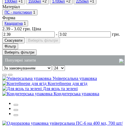
1300мл
+1
1550мл
+2
1700мл
+2
2250мл
+1
Матеріал
ПС - полістирол
1
Форма
Квадратна
1
2.39
-
3.02
грн.
Ціна
-
грн.
Скасувати
Виберіть фільтри
Фільтр
Виберіть фільтри
Популярні запити
купити харчове пластикове відро
Універсальна упаковка
пакети купити оптом
Контейнери для ягід
Для яєць та зелені
контейнери з харчової алюмінієвої фольги
Кондитерська упаковка
рідке мило 5 літрів купити
упаковка для тістечка
упаковка для тортів пластик