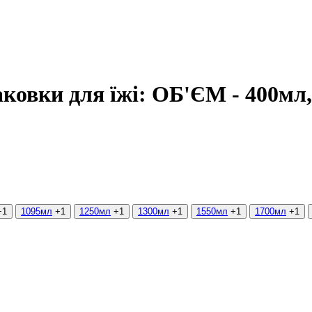
аковки для їжі: ОБ'ЄМ - 400мл
+1
1095мл
+1
1250мл
+1
1300мл
+1
1550мл
+1
1700мл
+1