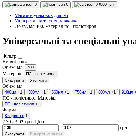
0
0
0
0.00 грн.
Магазин упаковок для їжі
Універсальна та спец упаковка
Об'єм, мл 400. матеріал пс - полістирол
Універсальні та спеціальні уп
Фільтр
Ви вибрали:
Об'єм, мл:
400
Матеріал:
ПС - полістирол
Скасувати
Уточнити
Об'єм, мл
400мл
+1
500мл
+1
560мл
+1
750мл
+1
800мл
+1
910мл
ПС - полістирол
Матеріал
ПС - полістирол
+1
Форма
Квадратна
1
2.39
-
3.02
грн.
Ціна
-
грн.
Скасувати
Виберіть фільтри