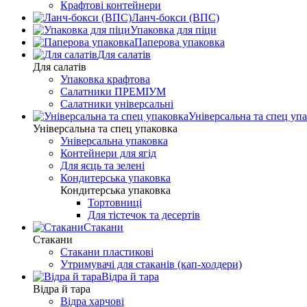
Крафтові контейнери
Ланч-бокси (ВПС)
Упаковка для піци
Паперова упаковка
Для салатів
Для салатів
Упаковка крафтова
Салатники ПРЕМІУМ
Салатники універсальні
Універсальна та спец уп
Універсальна та спец упаковка
Універсальна упаковка
Контейнери для ягід
Для яєць та зелені
Кондитерська упаковка
Кондитерська упаковка
Тортовниці
Для тістечок та десертів
Стакани
Стакани
Стакани пластикові
Утримувачі для стаканів (кап-холдери)
Відра й тара
Відра й тара
Відра харчові