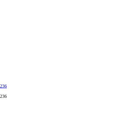
 236
 236