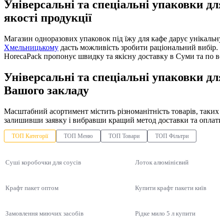
Універсальні та спеціальні упаковки дл
якості продукції
Магазин одноразових упаковок під їжу для кафе дарує унікаль
Хмельницькому
дасть можливість зробити раціональний вибір.
HorecaPack пропонує швидку та якісну доставку в Суми та по вс
Універсальні та спеціальні упаковки дл
Вашого закладу
Масштабний асортимент містить різноманітність товарів, таких
залишивши заявку і вибравши кращий метод доставки та оплат
ТОП Категорії
ТОП Меню
ТОП Товари
ТОП Фільтри
Суші коробочки для соусів
Лоток алюмінієвий
Крафт пакет оптом
Купити крафт пакети київ
Замовлення миючих засобів
Рідке мило 5 л купити