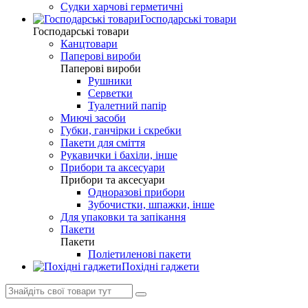
Судки харчові герметичні
Господарські товари
Господарські товари
Канцтовари
Паперові вироби
Паперові вироби
Рушники
Серветки
Туалетний папір
Миючі засоби
Губки, ганчірки і скребки
Пакети для сміття
Рукавички і бахіли, інше
Прибори та аксесуари
Прибори та аксесуари
Одноразові прибори
Зубочистки, шпажки, інше
Для упаковки та запікання
Пакети
Пакети
Поліетиленові пакети
Похідні гаджети