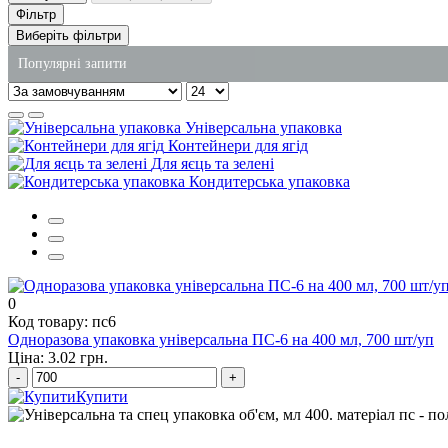
Фільтр
Виберіть фільтри
Популярні запити
пластикові контейнери для тортів
Універсальна упаковка
одноразовий посуд для перших страв
Контейнери для ягід
Для яєць та зелені
столові серветки купити
Кондитерська упаковка
лотки зі спіненого полістиролу
контейнер алюмінієвий купити
поліетиленові пакети дніпропетровськ
0
Код товару: пс6
Одноразова упаковка універсальна ПС-6 на 400 мл, 700 шт/уп
Ціна: 3.02 грн.
-
+
Купити