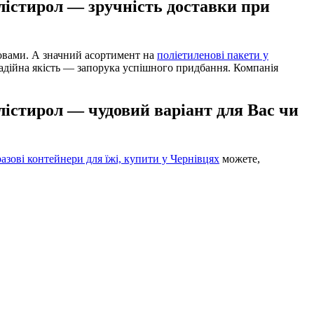
олістирол — зручність доставки при
овами. А значний асортимент на
поліетиленові пакети у
адійна якість — запорука успішного придбання. Компанія
олістирол — чудовий варіант для Вас чи
азові контейнери для їжі, купити у Чернівцях
можете,