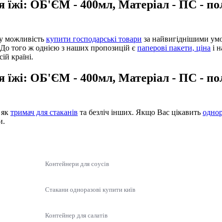
я їжі: ОБ'ЄМ - 400мл, Матеріал - ПС - п
ну можливість
купити господарські товари
за найвигіднішими ум
 До того ж однією з наших пропозицій є
паперові пакети, ціна
і н
ій країні.
я їжі: ОБ'ЄМ - 400мл, Матеріал - ПС - п
 як
тримач для стаканів
та безліч інших. Якщо Вас цікавить
однор
и.
Контейнери для соусів
Стакани одноразові купити київ
Контейнер для салатів