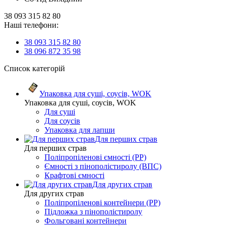
38 093 315 82 80
Наші телефони:
38 093 315 82 80
38 096 872 35 98
Список категорій
Упаковка для суші, соусів, WOK
Упаковка для суші, соусів, WOK
Для суші
Для соусів
Упаковка для лапши
Для перших страв
Для перших страв
Поліпропіленові ємності (PP)
Ємності з пінополістиролу (ВПС)
Крафтові ємності
Для других страв
Для других страв
Поліпропіленові контейнери (PP)
Підложка з пінополістиролу
Фольговані контейнери