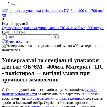
ціни на паперові пакети
0
Код товару: пс6
Одноразова упаковка універсальна ПС-6 на 400 мл, 700 шт/уп
Ціна: 3.02 грн.
-
+
Купити
Універсальні та спеціальні упаковки
для їжі: ОБ'ЄМ - 400мл, Матеріал - ПС
- полістирол — вигідні умови при
зручності замовлення
Сайт з продукції для ресторанів дарує можливість
купити
поліетиленові пакети
за оптимальною вартістю. А широкий
асортимент на
одноразові лотки для їжі з кришкою
дозволить
зробити ідеальний вибір. Однією з багатьох пропозицій
нашого сайту є
туалетний папір, ціна
і якість — гарантія