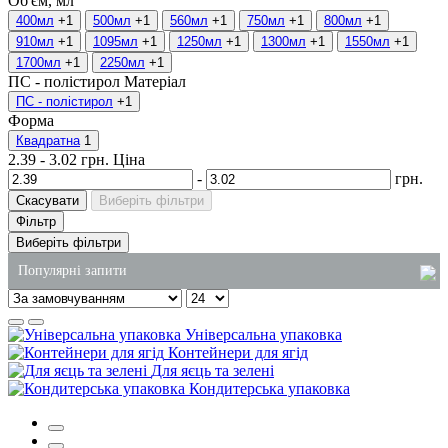
Об'єм, мл
400мл
+1
500мл
+1
560мл
+1
750мл
+1
800мл
+1
910мл
+1
1095мл
+1
1250мл
+1
1300мл
+1
1550мл
+1
1700мл
+1
2250мл
+1
ПС - полістирол
Матеріал
ПС - полістирол
+1
Форма
Квадратна
1
2.39
-
3.02
грн.
Ціна
-
грн.
Скасувати
Виберіть фільтри
Фільтр
Виберіть фільтри
Популярні запити
пакети оптом купити
Універсальна упаковка
купити пластикові коробки для тортів
Контейнери для ягід
Для яєць та зелені
рідке мило в 5 літрових
Кондитерська упаковка
миючий засіб для плити
ланч-бокс для суші