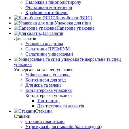
Підложка з пінополістиролу
Фольговані контейнери
Крафтові контейнери
Ланч-бокси (ВПС)
Упаковка для піци
Паперова упаковка
Для салатів
Для салатів
Упаковка крафтова
Салатники ПРЕМІУМ
Салатники універсальні
Універсальна та спец
упаковка
Універсальна та спец упаковка
Універсальна упаковка
Контейнери для ягід
Для яєць та зелені
Кондитерська упаковка
Кондитерська упаковка
Тортовниці
Для тістечок та десертів
Стакани
Стакани
Стакани пластикові
Утримувачі для стаканів (кап-холдери)