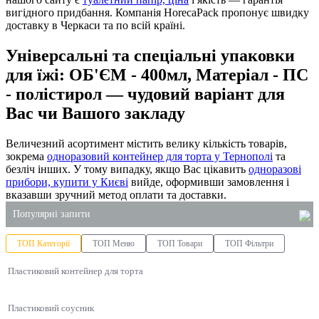
вигідного придбання. Компанія HorecaPack пропонує швидку
доставку в Черкаси та по всій країні.
Універсальні та спеціальні упаковки
для їжі: ОБ'ЄМ - 400мл, Матеріал - ПС
- полістирол — чудовий варіант для
Вас чи Вашого закладу
Величезний асортимент містить велику кількість товарів,
зокрема
одноразовий контейнер для торта у Тернополі
та
безліч інших. У тому випадку, якщо Вас цікавить
одноразові
прибори, купити у Києві
вийде, оформивши замовлення і
вказавши зручний метод оплати та доставки.
Популярні запити
ТОП Категорії
ТОП Меню
ТОП Товари
ТОП Фільтри
пакети оптом купити
Пластиковий контейнер для торта
купити пластикові коробки для тортів
рідке мило в 5 літрових
Пластиковий соусник
миючий засіб для плити