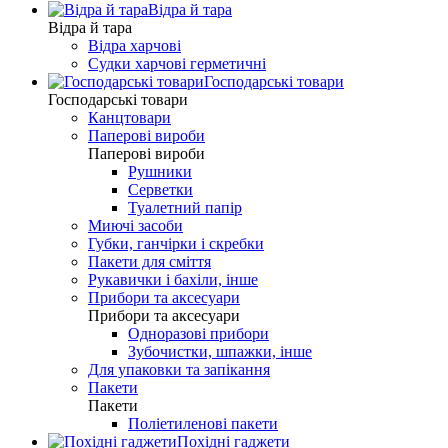
Відра й тара
Відра й тара
Відра харчові
Судки харчові герметичні
Господарські товари
Господарські товари
Канцтовари
Паперові вироби
Паперові вироби
Рушники
Серветки
Туалетний папір
Миючі засоби
Губки, ганчірки і скребки
Пакети для сміття
Рукавички і бахіли, інше
Прибори та аксесуари
Прибори та аксесуари
Одноразові прибори
Зубочистки, шпажки, інше
Для упаковки та запікання
Пакети
Пакети
Поліетиленові пакети
Похідні гаджети