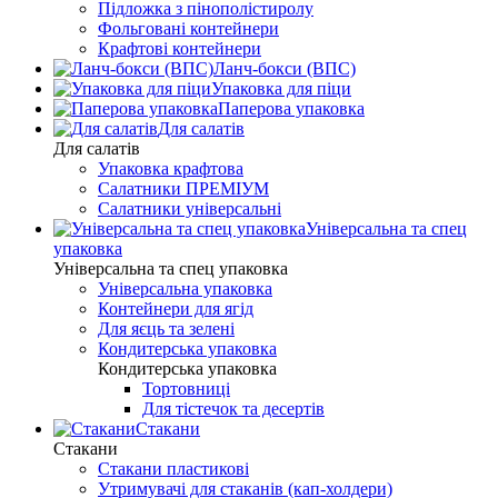
Підложка з пінополістиролу
Фольговані контейнери
Крафтові контейнери
Ланч-бокси (ВПС)
Упаковка для піци
Паперова упаковка
Для салатів
Для салатів
Упаковка крафтова
Салатники ПРЕМІУМ
Салатники універсальні
Універсальна та спец
упаковка
Універсальна та спец упаковка
Універсальна упаковка
Контейнери для ягід
Для яєць та зелені
Кондитерська упаковка
Кондитерська упаковка
Тортовниці
Для тістечок та десертів
Стакани
Стакани
Стакани пластикові
Утримувачі для стаканів (кап-холдери)