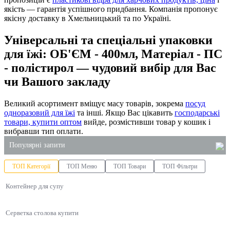
якість — гарантія успішного придбання. Компанія пропонує
якісну доставку в Хмельницький та по Україні.
Універсальні та спеціальні упаковки
для їжі: ОБ'ЄМ - 400мл, Матеріал - ПС
- полістирол — чудовий вибір для Вас
чи Вашого закладу
Великий асортимент вміщує масу товарів, зокрема
посуд
одноразовий для їжі
та інші. Якщо Вас цікавить
господарські
товари, купити оптом
вийде, розмістивши товар у кошик і
вибравши тип оплати.
Популярні запити
ТОП Категорії
ТОП Меню
ТОП Товари
ТОП Фільтри
купити відра харчові з кришкою
Контейнер для супу
одноразові контейнери для ягід
одноразові паперові пакети
Серветка столова купити
мило рідке 5 літрів купити
бокс для суші