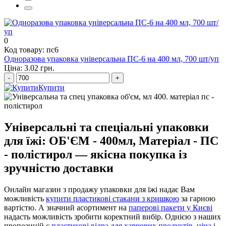
одноразові упаковки
0
Код товару: пс6
Одноразова упаковка універсальна ПС-6 на 400 мл, 700 шт/уп
Ціна: 3.02 грн.
-
+
Купити
Універсальні та спеціальні упаковки
для їжі: ОБ'ЄМ - 400мл, Матеріал - ПС
- полістирол — якісна покупка із
зручністю доставки
Онлайн магазин з продажу упаковки для їжі надає Вам
можливість
купити пластикові стакани з кришкою
за гарною
вартістю. А значний асортимент на
паперові пакети у Києві
надасть можливість зробити коректний вибір. Однією з наших
пропозицій є
пластикові відра для харчових продуктів, ціна
і