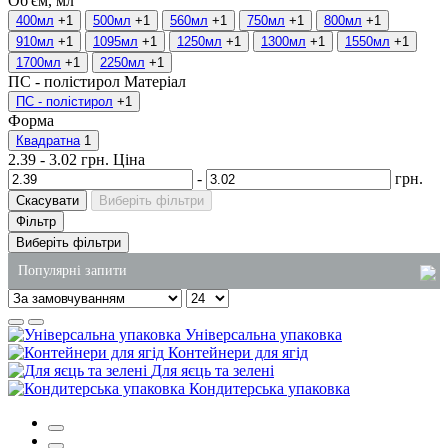
Об'єм, мл
400мл
+1
500мл
+1
560мл
+1
750мл
+1
800мл
+1
910мл
+1
1095мл
+1
1250мл
+1
1300мл
+1
1550мл
+1
1700мл
+1
2250мл
+1
ПС - полістирол
Матеріал
ПС - полістирол
+1
Форма
Квадратна
1
2.39
-
3.02
грн.
Ціна
-
грн.
Скасувати
Виберіть фільтри
Фільтр
Виберіть фільтри
Популярні запити
купити відра харчові з кришкою
Універсальна упаковка
одноразові контейнери для ягід
Контейнери для ягід
Для яєць та зелені
одноразові паперові пакети
Кондитерська упаковка
мило рідке 5 літрів купити
бокс для суші