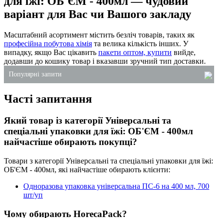
для їжі: ОБ'ЄМ - 400мл — чудовий
варіант для Вас чи Вашого закладу
Масштабний асортимент містить безліч товарів, таких як
професійна побутова хімія
та велика кількість інших. У
випадку, якщо Вас цікавить
пакети оптом, купити
вийде,
додавши до кошику товар і вказавши зручний тип доставки.
Популярні запити
Часті запитання
засоби для унітаза купити
одноразові коробки для торта
Який товар із категорії Універсальні та
купити стакани пластикові одноразові
спеціальні упаковки для їжі: ОБ'ЄМ - 400мл
коробка вок
найчастіше обирають покупці?
бокс алюмінієвий
Товари з категорії Універсальні та спеціальні упаковки для їжі:
пакети паперові
ОБ'ЄМ - 400мл, які найчастіше обирають клієнти:
Одноразова упаковка універсальна ПС-6 на 400 мл, 700
шт/уп
Чому обирають HorecaPack?