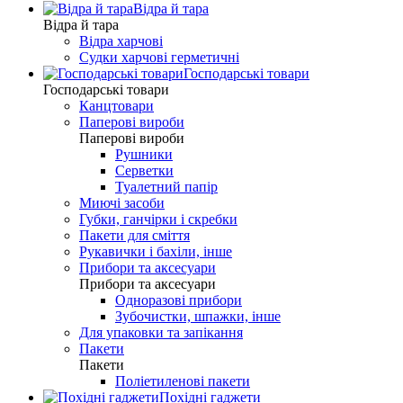
Відра й тара
Відра й тара
Відра харчові
Судки харчові герметичні
Господарські товари
Господарські товари
Канцтовари
Паперові вироби
Паперові вироби
Рушники
Серветки
Туалетний папір
Миючі засоби
Губки, ганчірки і скребки
Пакети для сміття
Рукавички і бахіли, інше
Прибори та аксесуари
Прибори та аксесуари
Одноразові прибори
Зубочистки, шпажки, інше
Для упаковки та запікання
Пакети
Пакети
Поліетиленові пакети
Похідні гаджети