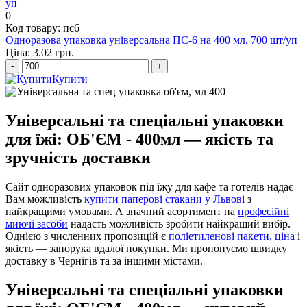
0
Код товару: пс6
Одноразова упаковка універсальна ПС-6 на 400 мл, 700 шт/уп
Ціна: 3.02 грн.
-
+
Купити
Універсальні та спеціальні упаковки
для їжі: ОБ'ЄМ - 400мл — якість та
зручність доставки
Сайт одноразових упаковок під їжу для кафе та готелів надає
Вам можливість
купити паперові стакани у Львові
з
найкращими умовами. А значний асортимент на
професійні
миючі засоби
надасть можливість зробити найкращий вибір.
Однією з численних пропозицій є
поліетиленові пакети, ціна
і
якість — запорука вдалої покупки. Ми пропонуємо швидку
доставку в Чернігів та за іншими містами.
Універсальні та спеціальні упаковки