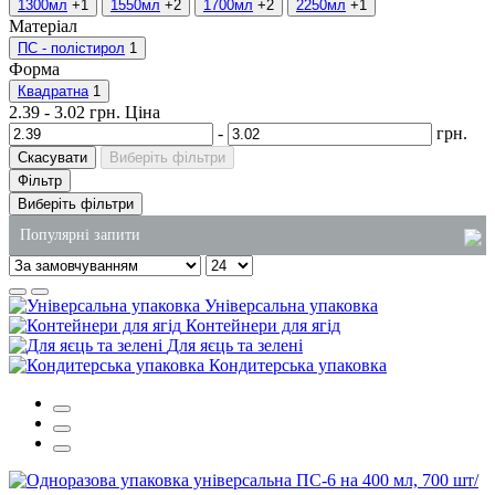
1300мл
+1
1550мл
+2
1700мл
+2
2250мл
+1
Матеріал
ПС - полістирол
1
Форма
Квадратна
1
2.39
-
3.02
грн.
Ціна
-
грн.
Скасувати
Виберіть фільтри
Фільтр
Виберіть фільтри
Популярні запити
засоби для унітаза купити
Універсальна упаковка
одноразові коробки для торта
Контейнери для ягід
Для яєць та зелені
купити стакани пластикові одноразові
Кондитерська упаковка
коробка вок
бокс алюмінієвий
пакети паперові