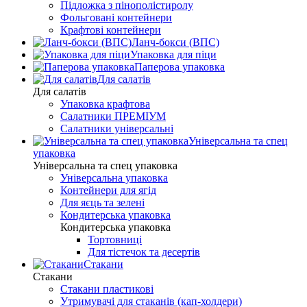
Підложка з пінополістиролу
Фольговані контейнери
Крафтові контейнери
Ланч-бокси (ВПС)
Упаковка для піци
Паперова упаковка
Для салатів
Для салатів
Упаковка крафтова
Салатники ПРЕМІУМ
Салатники універсальні
Універсальна та спец
упаковка
Універсальна та спец упаковка
Універсальна упаковка
Контейнери для ягід
Для яєць та зелені
Кондитерська упаковка
Кондитерська упаковка
Тортовниці
Для тістечок та десертів
Стакани
Стакани
Стакани пластикові
Утримувачі для стаканів (кап-холдери)