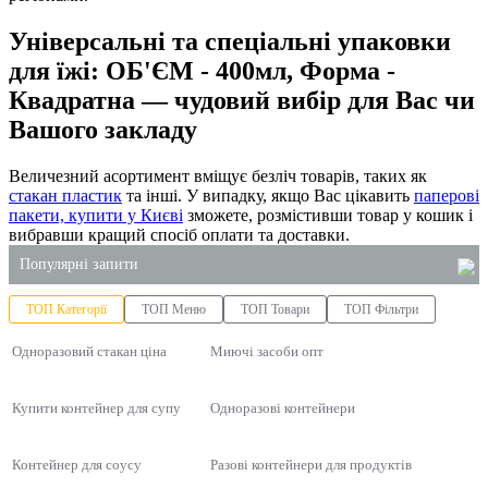
Універсальні та спеціальні упаковки
для їжі: ОБ'ЄМ - 400мл, Форма -
Квадратна — чудовий вибір для Вас чи
Вашого закладу
Величезний асортимент вміщує безліч товарів, таких як
стакан пластик
та інші. У випадку, якщо Вас цікавить
паперові
пакети, купити у Києві
зможете, розмістивши товар у кошик і
вибравши кращий спосіб оплати та доставки.
Популярні запити
ТОП Категорії
ТОП Меню
ТОП Товари
ТОП Фільтри
поліетиленові пакети опт
Одноразовий стакан ціна
контейнер для ягід
Миючі засоби опт
упаковка тістечок
Купити контейнер для супу
Одноразові контейнери
товари господарського призначення
замовлення крафт пакетів
Контейнер для соусу
Разові контейнери для продуктів
паперові рушники купити київ