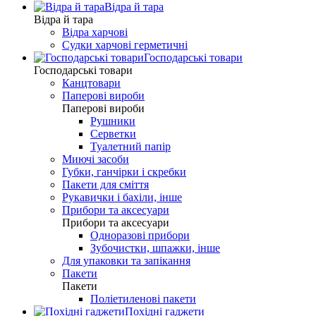
Відра й тара
Відра й тара
Відра харчові
Судки харчові герметичні
Господарські товари
Господарські товари
Канцтовари
Паперові вироби
Паперові вироби
Рушники
Серветки
Туалетний папір
Миючі засоби
Губки, ганчірки і скребки
Пакети для сміття
Рукавички і бахіли, інше
Прибори та аксесуари
Прибори та аксесуари
Одноразові прибори
Зубочистки, шпажки, інше
Для упаковки та запікання
Пакети
Пакети
Поліетиленові пакети
Похідні гаджети