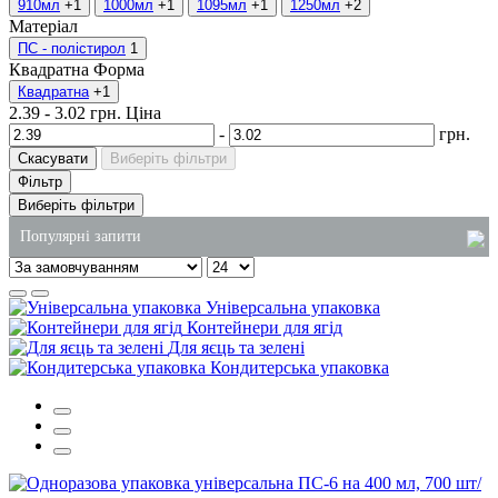
910мл
+1
1000мл
+1
1095мл
+1
1250мл
+2
Матеріал
ПС - полістирол
1
Квадратна
Форма
Квадратна
+1
2.39
-
3.02
грн.
Ціна
-
грн.
Скасувати
Виберіть фільтри
Фільтр
Виберіть фільтри
Популярні запити
поліетиленові пакети опт
Універсальна упаковка
контейнер для ягід
Контейнери для ягід
Для яєць та зелені
упаковка тістечок
Кондитерська упаковка
товари господарського призначення
замовлення крафт пакетів
паперові рушники купити київ