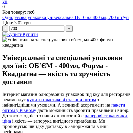
0
Код товару: пс6
Одноразова упаковка універсальна ПС-6 на 400 мл, 700 шт/уп
Ціна: 3.02 грн.
-
+
Купити
Універсальні та спеціальні упаковки
для їжі: ОБ'ЄМ - 400мл, Форма -
Квадратна — якість та зручність
доставки
Інтернет магазин одноразових упаковок під їжу для ресторанів
рекомендує
купити пластикові стакани оптом
з
найвигіднішими умовами. А великий асортимент на
пакети
оптом у Рівному
дасть можливість зробити правильний вибір.
До того ж однією з наших пропозицій є
паперові стаканчики,
ціна
і якість — запорука вигідного придбання. Ми
пропонуємо швидку доставку в Запоріжжя та в інші
регіонами.