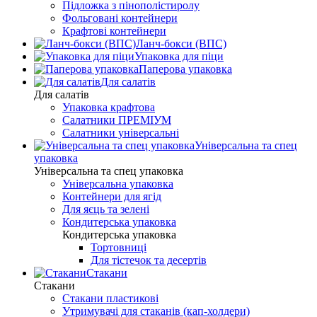
Підложка з пінополістиролу
Фольговані контейнери
Крафтові контейнери
Ланч-бокси (ВПС)
Упаковка для піци
Паперова упаковка
Для салатів
Для салатів
Упаковка крафтова
Салатники ПРЕМІУМ
Салатники універсальні
Універсальна та спец
упаковка
Універсальна та спец упаковка
Універсальна упаковка
Контейнери для ягід
Для яєць та зелені
Кондитерська упаковка
Кондитерська упаковка
Тортовниці
Для тістечок та десертів
Стакани
Стакани
Стакани пластикові
Утримувачі для стаканів (кап-холдери)