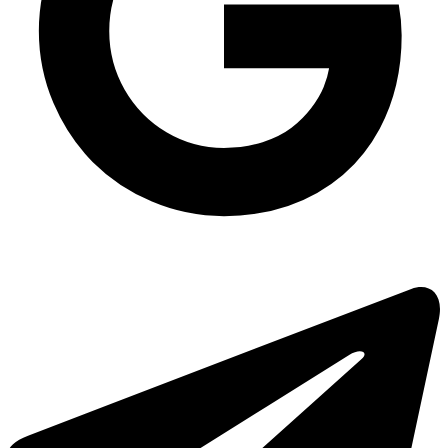
Упаковка на 3 роли
Упаковка для ягід з кришкою HF 500 ПЕТ на 750 мл
Контейнер алюмінієвий без кришки R5G на 255 мл, 100 шт/уп
Контейнер алюмінієвий з фольгованою кришкою SP-24L на 430 мл, 100
шт/уп