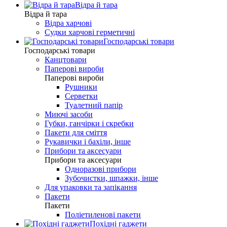
Відра й тара
Відра й тара
Відра харчові
Судки харчові герметичні
Господарські товари
Господарські товари
Канцтовари
Паперові вироби
Паперові вироби
Рушники
Серветки
Туалетний папір
Миючі засоби
Губки, ганчірки і скребки
Пакети для сміття
Рукавички і бахіли, інше
Прибори та аксесуари
Прибори та аксесуари
Одноразові прибори
Зубочистки, шпажки, інше
Для упаковки та запікання
Пакети
Пакети
Поліетиленові пакети
Похідні гаджети