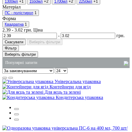
1300мл
+1
1550мл
+2
1700мл
+2
2250мл
+1
Матеріал
ПС - полістирол
1
Форма
Квадратна
1
2.39
-
3.02
грн.
Ціна
-
грн.
Скасувати
Виберіть фільтри
Фільтр
Виберіть фільтри
Популярні запити
каталог господарських товарів
Універсальна упаковка
рідке мило для рук 5 літрів
Контейнери для ягід
Для яєць та зелені
спінені підкладки
Кондитерська упаковка
стакани одноразові пластикові київ
паперові рушники ціна
серветки столові паперові купити