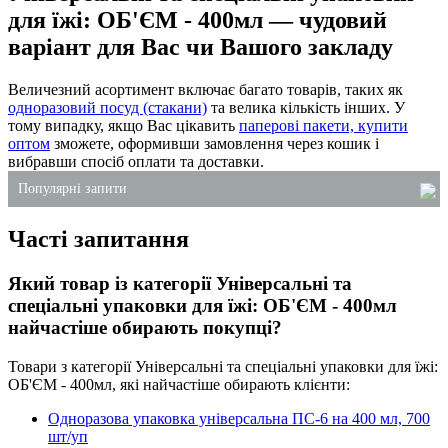
для їжі: ОБ'ЄМ - 400мл — чудовий
варіант для Вас чи Вашого закладу
Величезний асортимент включає багато товарів, таких як
одноразовий посуд (стакани)
та велика кількість інших. У
тому випадку, якщо Вас цікавить
паперові пакети, купити
оптом
зможете, оформивши замовлення через кошик і
вибравши спосіб оплати та доставки.
Популярні запити
Часті запитання
каталог господарських товарів
рідке мило для рук 5 літрів
Який товар із категорії Універсальні та
спінені підкладки
спеціальні упаковки для їжі: ОБ'ЄМ - 400мл
стакани одноразові пластикові київ
найчастіше обирають покупці?
паперові рушники ціна
Товари з категорії Універсальні та спеціальні упаковки для їжі:
серветки столові паперові купити
ОБ'ЄМ - 400мл, які найчастіше обирають клієнти:
Одноразова упаковка універсальна ПС-6 на 400 мл, 700
шт/уп