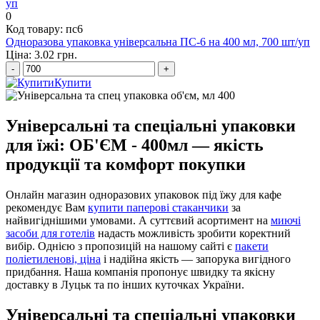
0
Код товару: пс6
Одноразова упаковка універсальна ПС-6 на 400 мл, 700 шт/уп
Ціна: 3.02 грн.
-
+
Купити
Універсальні та спеціальні упаковки
для їжі: ОБ'ЄМ - 400мл — якість
продукції та комфорт покупки
Онлайн магазин одноразових упаковок під їжу для кафе
рекомендує Вам
купити паперові стаканчики
за
найвигіднішими умовами. А суттєвий асортимент на
миючі
засоби для готелів
надасть можливість зробити коректний
вибір. Однією з пропозицій на нашому сайті є
пакети
поліетиленові, ціна
і надійна якість — запорука вигідного
придбання. Наша компанія пропонує швидку та якісну
доставку в Луцьк та по інших куточках України.
Універсальні та спеціальні упаковки