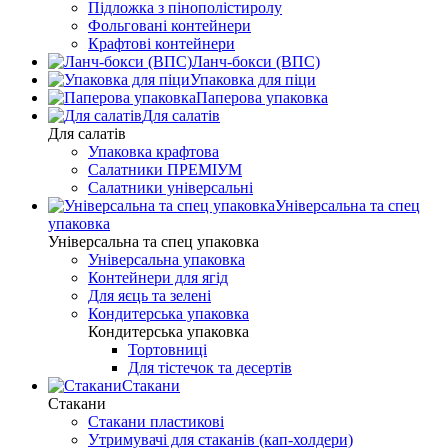
Підложка з пінополістиролу
Фольговані контейнери
Крафтові контейнери
Ланч-бокси (ВПС)
Упаковка для піци
Паперова упаковка
Для салатів
Для салатів
Упаковка крафтова
Салатники ПРЕМІУМ
Салатники універсальні
Універсальна та спец
упаковка
Універсальна та спец упаковка
Універсальна упаковка
Контейнери для ягід
Для яєць та зелені
Кондитерська упаковка
Кондитерська упаковка
Тортовниці
Для тістечок та десертів
Стакани
Стакани
Стакани пластикові
Утримувачі для стаканів (кап-холдери)