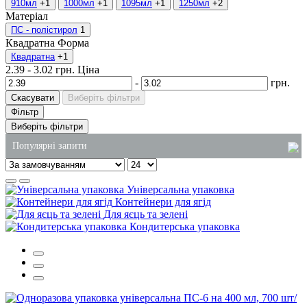
910мл
+1
1000мл
+1
1095мл
+1
1250мл
+2
Матеріал
ПС - полістирол
1
Квадратна
Форма
Квадратна
+1
2.39
-
3.02
грн.
Ціна
-
грн.
Скасувати
Виберіть фільтри
Фільтр
Виберіть фільтри
Популярні запити
одноразові стакани одеса
Універсальна упаковка
крафт пакети ціна
Контейнери для ягід
Для яєць та зелені
купити підкладку харчову
Кондитерська упаковка
рідке мило в 5 літрових
одноразові стакани пластикові купити
купити пакети