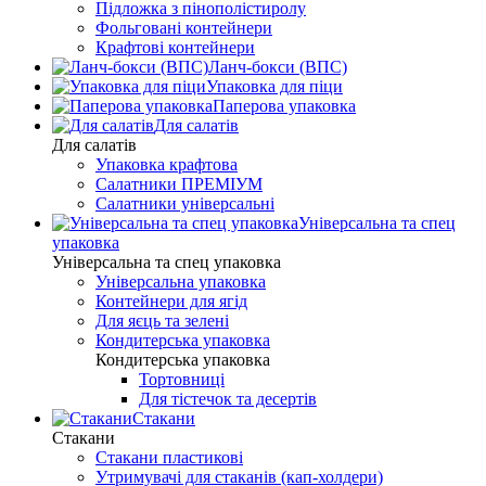
Підложка з пінополістиролу
Фольговані контейнери
Крафтові контейнери
Ланч-бокси (ВПС)
Упаковка для піци
Паперова упаковка
Для салатів
Для салатів
Упаковка крафтова
Салатники ПРЕМІУМ
Салатники універсальні
Універсальна та спец
упаковка
Універсальна та спец упаковка
Універсальна упаковка
Контейнери для ягід
Для яєць та зелені
Кондитерська упаковка
Кондитерська упаковка
Тортовниці
Для тістечок та десертів
Стакани
Стакани
Стакани пластикові
Утримувачі для стаканів (кап-холдери)