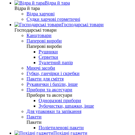
Відра й тара
Відра й тара
Відра харчові
Судки харчові герметичні
Господарські товари
Господарські товари
Канцтовари
Паперові вироби
Паперові вироби
Рушники
Серветки
Туалетний папір
Миючі засоби
Губки, ганчірки і скребки
Пакети для сміття
Рукавички і бахіли, інше
Прибори та аксесуари
Прибори та аксесуари
Одноразові прибори
Зубочистки, шпажки, інше
Для упаковки та запікання
Пакети
Пакети
Поліетиленові пакети
Похідні гаджети