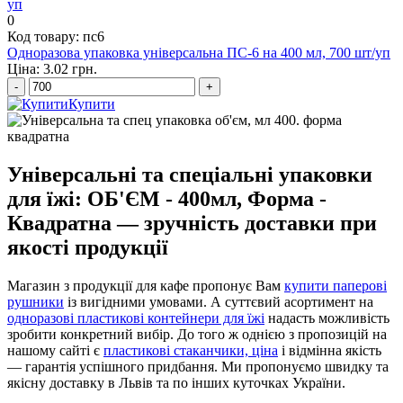
0
Код товару: пс6
Одноразова упаковка універсальна ПС-6 на 400 мл, 700 шт/уп
Ціна: 3.02 грн.
-
+
Купити
Універсальні та спеціальні упаковки
для їжі: ОБ'ЄМ - 400мл, Форма -
Квадратна — зручність доставки при
якості продукції
Магазин з продукції для кафе пропонує Вам
купити паперові
рушники
із вигідними умовами. А суттєвий асортимент на
одноразові пластикові контейнери для їжі
надасть можливість
зробити конкретний вибір. До того ж однією з пропозицій на
нашому сайті є
пластикові стаканчики, ціна
і відмінна якість
— гарантія успішного придбання. Ми пропонуємо швидку та
якісну доставку в Львів та по інших куточках України.