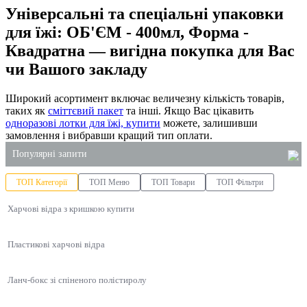
Універсальні та спеціальні упаковки
для їжі: ОБ'ЄМ - 400мл, Форма -
Квадратна — вигідна покупка для Вас
чи Вашого закладу
Широкий асортимент включає величезну кількість товарів,
таких як
сміттєвий пакет
та інші. Якщо Вас цікавить
одноразові лотки для їжі, купити
можете, залишивши
замовлення і вибравши кращий тип оплати.
Популярні запити
ТОП Категорії
ТОП Меню
ТОП Товари
ТОП Фільтри
одноразові стакани одеса
Харчові відра з кришкою купити
крафт пакети ціна
купити підкладку харчову
Пластикові харчові відра
рідке мило в 5 літрових
одноразові стакани пластикові купити
Ланч-бокс зі спіненого полістиролу
купити пакети