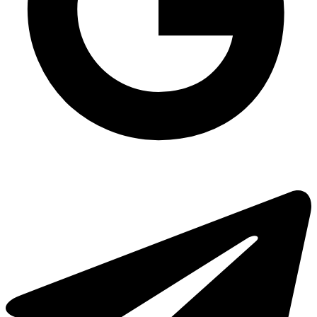
Квадратна блістерна упаковка
Пластикове харчове відро
Салатник прозорий круглий PET-500 мл, 500 шт/уп
Туалетний папір купити
Одноразові контейнери з кришкою купити